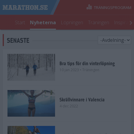
TRÄNINGSPROGRAM
Start
Nyheterna
Löpningen
Träningen
Inspirati
SENASTE
Bra tips för din vinterlöpning
10 jan 2023
• Träningen
Skrällvinnare i Valencia
4 dec 2022