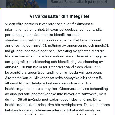
Samlad Samuelattack på rekordet
2 dec 2022
Vi värdesätter din integritet
Vi och våra partners levenrorer och/eller får åtkomst till
information på en enhet, till exempel cookies, och behandlar
Vallfärden till Valencia allt
vanligare
personuppgifter, såsom unika identifierare och
standardinformation som skickas av en enhet for anpassad
2 dec 2022
annonsering och innehåll, mätning av annonsering och innehåll,
målgruppsundersokningar och utveckling av tjänster.
Med din
tillåtelse kan vi och våra leverantörer använda exakta uppgifter
Ät färglatt och stärk ditt
om geografisk positionering och identifiering via skanning av
immunförsvar
enheten. Du kan klicka för att godkänna vår och våra 1733
1 dec 2022
• Livet
• Kost
leverantörers uppgiftsbehandling enligt beskrivningen ovan.
Alternativt kan du klicka för att neka samtycke eller för att få
åtkomst till mer detaljerad information och ändra dina
inställningar innan du samtycker.
Observera att viss behandling
Spara tid och pengar med meal
av dina personuppgifter kanske inte kräver ditt samtycke, men
prep
du har rätt att invända mot sådan uppgiftsbehandling. Dina
10 nov 2022
• Livet
• Kost
inställningar gäller endast den här webbplatsen. Du kan när som
helst ändra dina preferenser eller dra tillbaka ditt samtycke