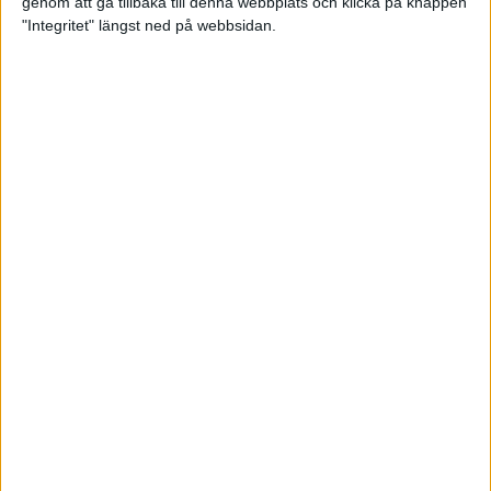
genom att gå tillbaka till denna webbplats och klicka på knappen
"Integritet" längst ned på webbsidan.
Sömnen är extra viktig för
uthållighetsidrottare
Träning
• Hälsa
När mörkret faller – se till att du
syns!
3 nov 2022
TSM Runnings huvudcoach Anders
Szalkai listar de tre bästa
anledningarna att gå med i
löpargruppen!
2 nov 2022
Petter Engdahls träningspass som
boostar din uppförslöpning
11 okt 2022
• Löpningen
• Träning