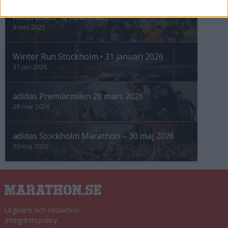
Höstrusket • 8 november
8 nov 2025
Winter Run Stockholm • 31 januari 2026
31 jan 2026
adidas Premiärmilen 28 mars 2026
28 mar 2026
adidas Stockholm Marathon – 30 maj 2026
30 maj 2026
Utgivare och redaktion
Integritetspolicy