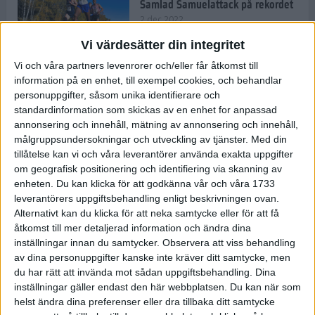
Samlad Samuelattack på rekordet
2 dec 2022
Vi värdesätter din integritet
Vi och våra partners levenrorer och/eller får åtkomst till
information på en enhet, till exempel cookies, och behandlar
Vallfärden till Valencia allt
vanligare
personuppgifter, såsom unika identifierare och
standardinformation som skickas av en enhet for anpassad
2 dec 2022
annonsering och innehåll, mätning av annonsering och innehåll,
målgruppsundersokningar och utveckling av tjänster.
Med din
tillåtelse kan vi och våra leverantörer använda exakta uppgifter
Ät färglatt och stärk ditt
om geografisk positionering och identifiering via skanning av
immunförsvar
enheten. Du kan klicka för att godkänna vår och våra 1733
1 dec 2022
• Livet
• Kost
leverantörers uppgiftsbehandling enligt beskrivningen ovan.
Alternativt kan du klicka för att neka samtycke eller för att få
åtkomst till mer detaljerad information och ändra dina
inställningar innan du samtycker.
Observera att viss behandling
Spara tid och pengar med meal
av dina personuppgifter kanske inte kräver ditt samtycke, men
prep
du har rätt att invända mot sådan uppgiftsbehandling. Dina
10 nov 2022
• Livet
• Kost
inställningar gäller endast den här webbplatsen. Du kan när som
helst ändra dina preferenser eller dra tillbaka ditt samtycke