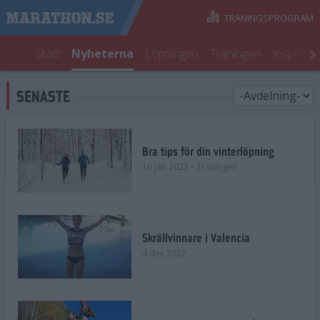
TRÄNINGSPROGRAM
Start
Nyheterna
Löpningen
Träningen
Inspirati
SENASTE
Bra tips för din vinterlöpning
10 jan 2023
• Träningen
Skrällvinnare i Valencia
4 dec 2022