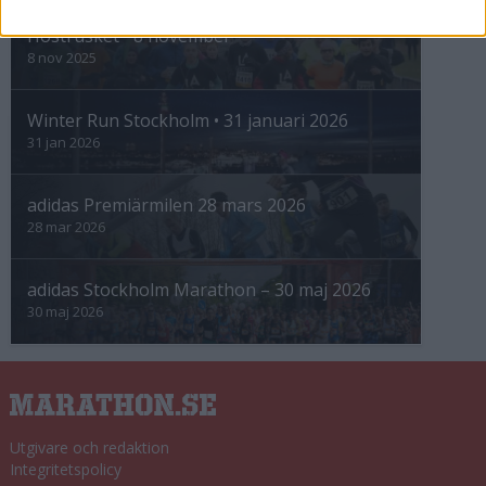
Höstrusket • 8 november
8 nov 2025
Winter Run Stockholm • 31 januari 2026
31 jan 2026
adidas Premiärmilen 28 mars 2026
28 mar 2026
adidas Stockholm Marathon – 30 maj 2026
30 maj 2026
Utgivare och redaktion
Integritetspolicy