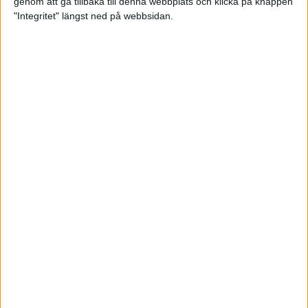
genom att gå tillbaka till denna webbplats och klicka på knappen
"Integritet" längst ned på webbsidan.
Sömnen är extra viktig för
uthållighetsidrottare
Träning
• Hälsa
När mörkret faller – se till att du
syns!
3 nov 2022
TSM Runnings huvudcoach Anders
Szalkai listar de tre bästa
anledningarna att gå med i
löpargruppen!
2 nov 2022
Petter Engdahls träningspass som
boostar din uppförslöpning
11 okt 2022
• Löpningen
• Träning