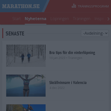
TRÄNINGSPROGRAM
Start
Nyheterna
Löpningen
Träningen
Inspirati
SENASTE
Bra tips för din vinterlöpning
10 jan 2023
• Träningen
Skrällvinnare i Valencia
4 dec 2022