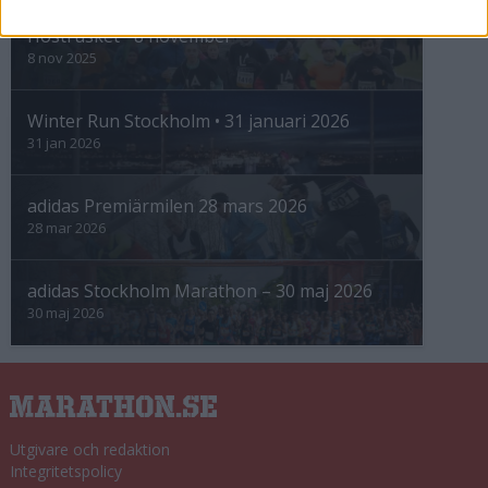
Höstrusket • 8 november
8 nov 2025
Winter Run Stockholm • 31 januari 2026
31 jan 2026
adidas Premiärmilen 28 mars 2026
28 mar 2026
adidas Stockholm Marathon – 30 maj 2026
30 maj 2026
Utgivare och redaktion
Integritetspolicy