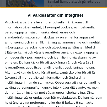
Samlad Samuelattack på rekordet
2 dec 2022
Vi värdesätter din integritet
Vi och våra partners levenrorer och/eller får åtkomst till
information på en enhet, till exempel cookies, och behandlar
Vallfärden till Valencia allt
vanligare
personuppgifter, såsom unika identifierare och
standardinformation som skickas av en enhet for anpassad
2 dec 2022
annonsering och innehåll, mätning av annonsering och innehåll,
målgruppsundersokningar och utveckling av tjänster.
Med din
tillåtelse kan vi och våra leverantörer använda exakta uppgifter
Ät färglatt och stärk ditt
om geografisk positionering och identifiering via skanning av
immunförsvar
enheten. Du kan klicka för att godkänna vår och våra 1731
1 dec 2022
• Livet
• Kost
leverantörers uppgiftsbehandling enligt beskrivningen ovan.
Alternativt kan du klicka för att neka samtycke eller för att få
åtkomst till mer detaljerad information och ändra dina
inställningar innan du samtycker.
Observera att viss behandling
Spara tid och pengar med meal
av dina personuppgifter kanske inte kräver ditt samtycke, men
prep
du har rätt att invända mot sådan uppgiftsbehandling. Dina
10 nov 2022
• Livet
• Kost
inställningar gäller endast den här webbplatsen. Du kan när som
helst ändra dina preferenser eller dra tillbaka ditt samtycke