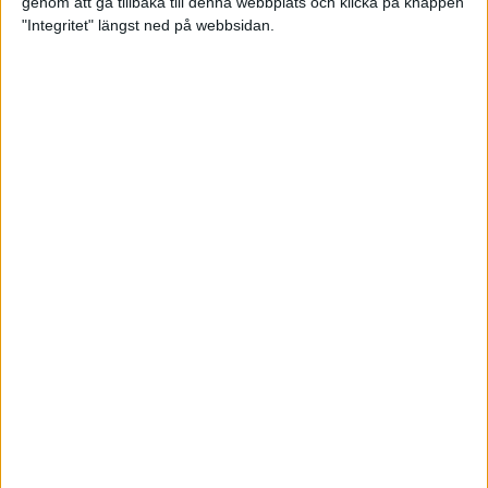
genom att gå tillbaka till denna webbplats och klicka på knappen
"Integritet" längst ned på webbsidan.
Sömnen är extra viktig för
uthållighetsidrottare
Träning
• Hälsa
När mörkret faller – se till att du
syns!
3 nov 2022
TSM Runnings huvudcoach Anders
Szalkai listar de tre bästa
anledningarna att gå med i
löpargruppen!
2 nov 2022
Petter Engdahls träningspass som
boostar din uppförslöpning
11 okt 2022
• Löpningen
• Träning