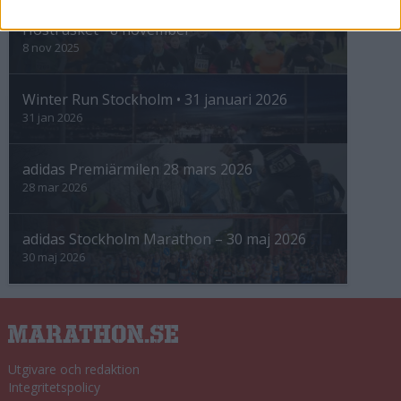
Höstrusket • 8 november
8 nov 2025
Winter Run Stockholm • 31 januari 2026
31 jan 2026
adidas Premiärmilen 28 mars 2026
28 mar 2026
adidas Stockholm Marathon – 30 maj 2026
30 maj 2026
Utgivare och redaktion
Integritetspolicy