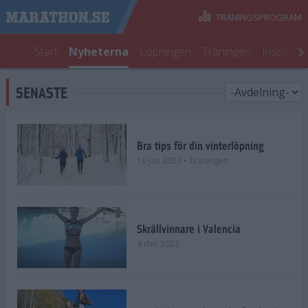
TRÄNINGSPROGRAM
Start
Nyheterna
Löpningen
Träningen
Inspirati
SENASTE
Bra tips för din vinterlöpning
10 jan 2023
• Träningen
Skrällvinnare i Valencia
4 dec 2022