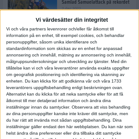
Samlad Samuelattack på rekordet
2 dec 2022
Vi värdesätter din integritet
Vi och våra partners levenrorer och/eller får åtkomst till
information på en enhet, till exempel cookies, och behandlar
Vallfärden till Valencia allt
vanligare
personuppgifter, såsom unika identifierare och
standardinformation som skickas av en enhet for anpassad
2 dec 2022
annonsering och innehåll, mätning av annonsering och innehåll,
målgruppsundersokningar och utveckling av tjänster.
Med din
tillåtelse kan vi och våra leverantörer använda exakta uppgifter
Ät färglatt och stärk ditt
om geografisk positionering och identifiering via skanning av
immunförsvar
enheten. Du kan klicka för att godkänna vår och våra 1733
1 dec 2022
• Livet
• Kost
leverantörers uppgiftsbehandling enligt beskrivningen ovan.
Alternativt kan du klicka för att neka samtycke eller för att få
åtkomst till mer detaljerad information och ändra dina
inställningar innan du samtycker.
Observera att viss behandling
Spara tid och pengar med meal
av dina personuppgifter kanske inte kräver ditt samtycke, men
prep
du har rätt att invända mot sådan uppgiftsbehandling. Dina
10 nov 2022
• Livet
• Kost
inställningar gäller endast den här webbplatsen. Du kan när som
helst ändra dina preferenser eller dra tillbaka ditt samtycke