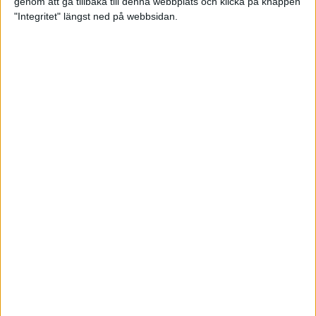
genom att gå tillbaka till denna webbplats och klicka på knappen
"Integritet" längst ned på webbsidan.
Sömnen är extra viktig för
uthållighetsidrottare
Träning
• Hälsa
När mörkret faller – se till att du
syns!
3 nov 2022
TSM Runnings huvudcoach Anders
Szalkai listar de tre bästa
anledningarna att gå med i
löpargruppen!
2 nov 2022
Petter Engdahls träningspass som
boostar din uppförslöpning
11 okt 2022
• Löpningen
• Träning