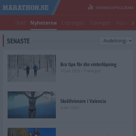
TRÄNINGSPROGRAM
Start
Nyheterna
Löpningen
Träningen
Inspirati
SENASTE
Bra tips för din vinterlöpning
10 jan 2023
• Träningen
Skrällvinnare i Valencia
4 dec 2022