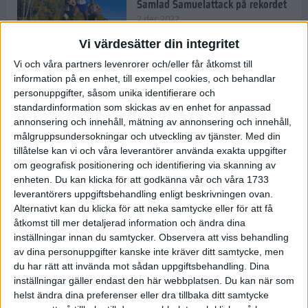
Samlad Samuelattack på rekordet
2 dec 2022
Vi värdesätter din integritet
Vi och våra partners levenrorer och/eller får åtkomst till
information på en enhet, till exempel cookies, och behandlar
Vallfärden till Valencia allt
vanligare
personuppgifter, såsom unika identifierare och
standardinformation som skickas av en enhet for anpassad
2 dec 2022
annonsering och innehåll, mätning av annonsering och innehåll,
målgruppsundersokningar och utveckling av tjänster.
Med din
tillåtelse kan vi och våra leverantörer använda exakta uppgifter
Ät färglatt och stärk ditt
om geografisk positionering och identifiering via skanning av
immunförsvar
enheten. Du kan klicka för att godkänna vår och våra 1733
1 dec 2022
• Livet
• Kost
leverantörers uppgiftsbehandling enligt beskrivningen ovan.
Alternativt kan du klicka för att neka samtycke eller för att få
åtkomst till mer detaljerad information och ändra dina
inställningar innan du samtycker.
Observera att viss behandling
Spara tid och pengar med meal
av dina personuppgifter kanske inte kräver ditt samtycke, men
prep
du har rätt att invända mot sådan uppgiftsbehandling. Dina
10 nov 2022
• Livet
• Kost
inställningar gäller endast den här webbplatsen. Du kan när som
helst ändra dina preferenser eller dra tillbaka ditt samtycke