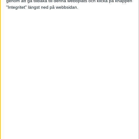
genom att gå tillbaka till denna webbplats och klicka på knappen
"Integritet" längst ned på webbsidan.
Sömnen är extra viktig för
uthållighetsidrottare
Träning
• Hälsa
När mörkret faller – se till att du
syns!
3 nov 2022
TSM Runnings huvudcoach Anders
Szalkai listar de tre bästa
anledningarna att gå med i
löpargruppen!
2 nov 2022
Petter Engdahls träningspass som
boostar din uppförslöpning
11 okt 2022
• Löpningen
• Träning