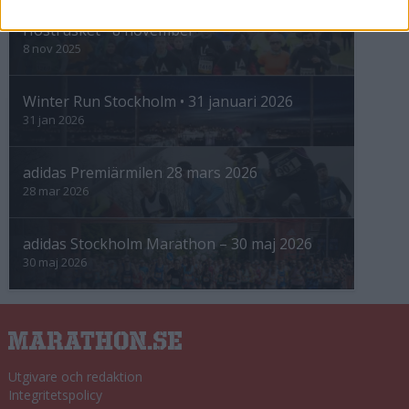
Höstrusket • 8 november
8 nov 2025
Winter Run Stockholm • 31 januari 2026
31 jan 2026
adidas Premiärmilen 28 mars 2026
28 mar 2026
adidas Stockholm Marathon – 30 maj 2026
30 maj 2026
Utgivare och redaktion
Integritetspolicy