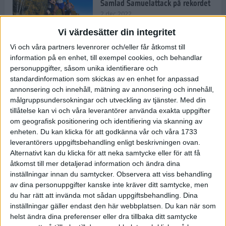
Samlad Samuelattack på rekordet
2 dec 2022
Vi värdesätter din integritet
Vi och våra partners levenrorer och/eller får åtkomst till
information på en enhet, till exempel cookies, och behandlar
Vallfärden till Valencia allt
vanligare
personuppgifter, såsom unika identifierare och
standardinformation som skickas av en enhet for anpassad
2 dec 2022
annonsering och innehåll, mätning av annonsering och innehåll,
målgruppsundersokningar och utveckling av tjänster.
Med din
tillåtelse kan vi och våra leverantörer använda exakta uppgifter
Ät färglatt och stärk ditt
om geografisk positionering och identifiering via skanning av
immunförsvar
enheten. Du kan klicka för att godkänna vår och våra 1733
1 dec 2022
• Livet
• Kost
leverantörers uppgiftsbehandling enligt beskrivningen ovan.
Alternativt kan du klicka för att neka samtycke eller för att få
åtkomst till mer detaljerad information och ändra dina
inställningar innan du samtycker.
Observera att viss behandling
Spara tid och pengar med meal
av dina personuppgifter kanske inte kräver ditt samtycke, men
prep
du har rätt att invända mot sådan uppgiftsbehandling. Dina
10 nov 2022
• Livet
• Kost
inställningar gäller endast den här webbplatsen. Du kan när som
helst ändra dina preferenser eller dra tillbaka ditt samtycke