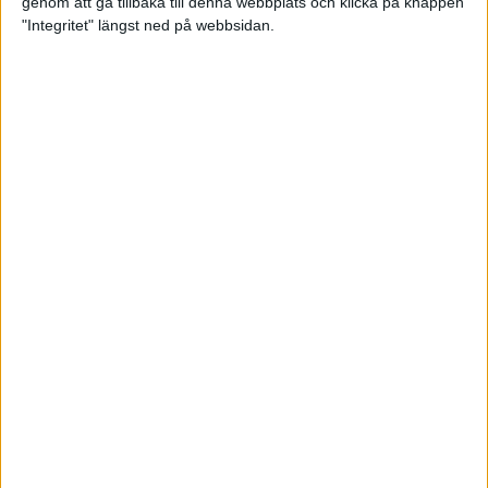
genom att gå tillbaka till denna webbplats och klicka på knappen
"Integritet" längst ned på webbsidan.
Sömnen är extra viktig för
uthållighetsidrottare
Träning
• Hälsa
När mörkret faller – se till att du
syns!
3 nov 2022
TSM Runnings huvudcoach Anders
Szalkai listar de tre bästa
anledningarna att gå med i
löpargruppen!
2 nov 2022
Petter Engdahls träningspass som
boostar din uppförslöpning
11 okt 2022
• Löpningen
• Träning