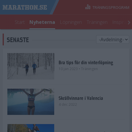
TRÄNINGSPROGRAM
Start
Nyheterna
Löpningen
Träningen
Inspirati
SENASTE
Bra tips för din vinterlöpning
10 jan 2023
• Träningen
Skrällvinnare i Valencia
4 dec 2022