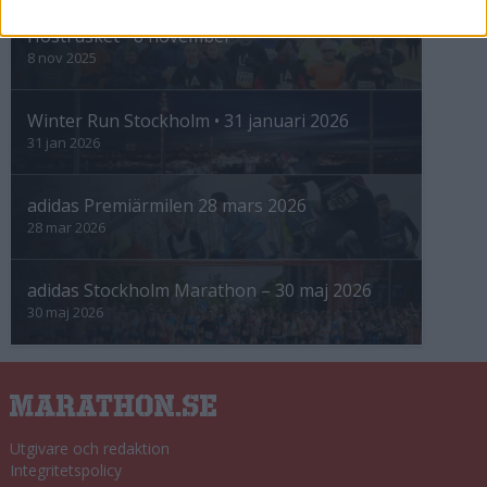
Höstrusket • 8 november
8 nov 2025
Winter Run Stockholm • 31 januari 2026
31 jan 2026
adidas Premiärmilen 28 mars 2026
28 mar 2026
adidas Stockholm Marathon – 30 maj 2026
30 maj 2026
Utgivare och redaktion
Integritetspolicy