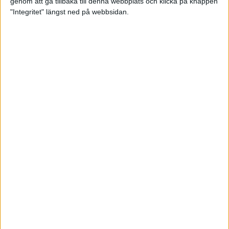
genom att gå tillbaka till denna webbplats och klicka på knappen
"Integritet" längst ned på webbsidan.
Sömnen är extra viktig för
uthållighetsidrottare
Träning
• Hälsa
När mörkret faller – se till att du
syns!
3 nov 2022
TSM Runnings huvudcoach Anders
Szalkai listar de tre bästa
anledningarna att gå med i
löpargruppen!
2 nov 2022
Petter Engdahls träningspass som
boostar din uppförslöpning
11 okt 2022
• Löpningen
• Träning