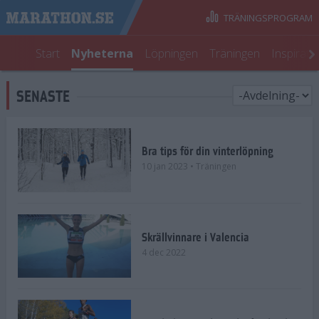
TRÄNINGSPROGRAM
Start
Nyheterna
Löpningen
Träningen
Inspirati
SENASTE
Bra tips för din vinterlöpning
10 jan 2023
• Träningen
Skrällvinnare i Valencia
4 dec 2022