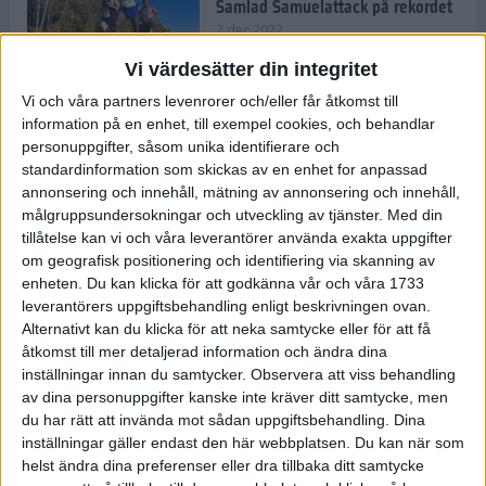
Samlad Samuelattack på rekordet
2 dec 2022
Vi värdesätter din integritet
Vi och våra partners levenrorer och/eller får åtkomst till
information på en enhet, till exempel cookies, och behandlar
Vallfärden till Valencia allt
vanligare
personuppgifter, såsom unika identifierare och
standardinformation som skickas av en enhet for anpassad
2 dec 2022
annonsering och innehåll, mätning av annonsering och innehåll,
målgruppsundersokningar och utveckling av tjänster.
Med din
tillåtelse kan vi och våra leverantörer använda exakta uppgifter
Ät färglatt och stärk ditt
om geografisk positionering och identifiering via skanning av
immunförsvar
enheten. Du kan klicka för att godkänna vår och våra 1733
1 dec 2022
• Livet
• Kost
leverantörers uppgiftsbehandling enligt beskrivningen ovan.
Alternativt kan du klicka för att neka samtycke eller för att få
åtkomst till mer detaljerad information och ändra dina
inställningar innan du samtycker.
Observera att viss behandling
Spara tid och pengar med meal
av dina personuppgifter kanske inte kräver ditt samtycke, men
prep
du har rätt att invända mot sådan uppgiftsbehandling. Dina
10 nov 2022
• Livet
• Kost
inställningar gäller endast den här webbplatsen. Du kan när som
helst ändra dina preferenser eller dra tillbaka ditt samtycke