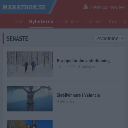
TRÄNINGSPROGRAM
Start
Nyheterna
Löpningen
Träningen
Inspirati
SENASTE
Bra tips för din vinterlöpning
10 jan 2023
• Träningen
Skrällvinnare i Valencia
4 dec 2022