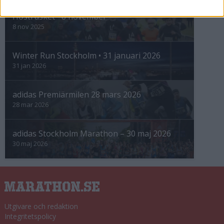
Höstrusket • 8 november
8 nov 2025
Winter Run Stockholm • 31 januari 2026
31 jan 2026
adidas Premiärmilen 28 mars 2026
28 mar 2026
adidas Stockholm Marathon – 30 maj 2026
30 maj 2026
Utgivare och redaktion
Integritetspolicy