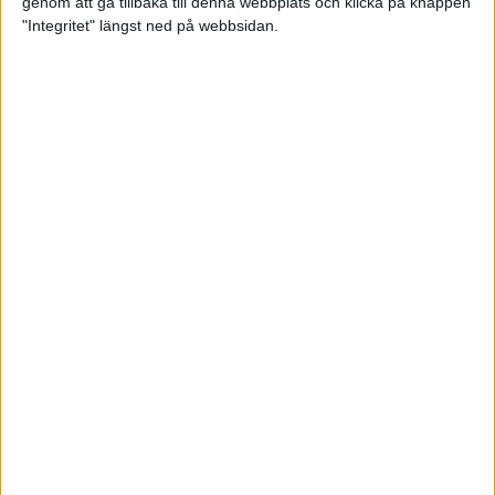
genom att gå tillbaka till denna webbplats och klicka på knappen
"Integritet" längst ned på webbsidan.
Sömnen är extra viktig för
uthållighetsidrottare
Träning
• Hälsa
När mörkret faller – se till att du
syns!
3 nov 2022
TSM Runnings huvudcoach Anders
Szalkai listar de tre bästa
anledningarna att gå med i
löpargruppen!
2 nov 2022
Petter Engdahls träningspass som
boostar din uppförslöpning
11 okt 2022
• Löpningen
• Träning