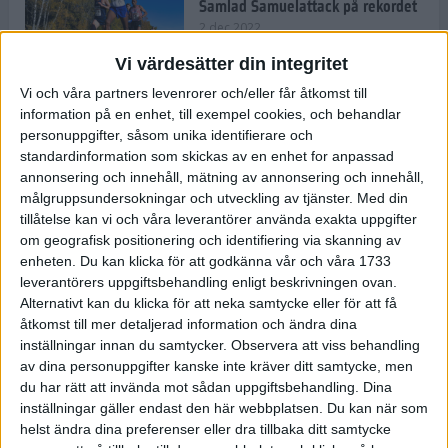
Samlad Samuelattack på rekordet
2 dec 2022
Vi värdesätter din integritet
Vi och våra partners levenrorer och/eller får åtkomst till
information på en enhet, till exempel cookies, och behandlar
Vallfärden till Valencia allt
vanligare
personuppgifter, såsom unika identifierare och
standardinformation som skickas av en enhet for anpassad
2 dec 2022
annonsering och innehåll, mätning av annonsering och innehåll,
målgruppsundersokningar och utveckling av tjänster.
Med din
tillåtelse kan vi och våra leverantörer använda exakta uppgifter
Ät färglatt och stärk ditt
om geografisk positionering och identifiering via skanning av
immunförsvar
enheten. Du kan klicka för att godkänna vår och våra 1733
1 dec 2022
• Livet
• Kost
leverantörers uppgiftsbehandling enligt beskrivningen ovan.
Alternativt kan du klicka för att neka samtycke eller för att få
åtkomst till mer detaljerad information och ändra dina
inställningar innan du samtycker.
Observera att viss behandling
Spara tid och pengar med meal
av dina personuppgifter kanske inte kräver ditt samtycke, men
prep
du har rätt att invända mot sådan uppgiftsbehandling. Dina
10 nov 2022
• Livet
• Kost
inställningar gäller endast den här webbplatsen. Du kan när som
helst ändra dina preferenser eller dra tillbaka ditt samtycke