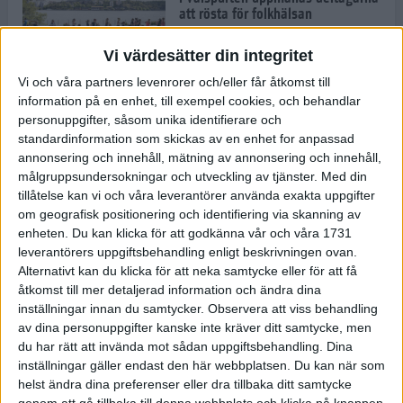
att rösta för folkhälsan
30 aug 2022
• Löpningen
• Tävling
Vi värdesätter din integritet
Vi och våra partners levenrorer och/eller får åtkomst till
information på en enhet, till exempel cookies, och behandlar
Emma Schols: Jag vill visa mina
personuppgifter, såsom unika identifierare och
barn att jag klarar Tjejmilen
standardinformation som skickas av en enhet for anpassad
29 aug 2022
annonsering och innehåll, mätning av annonsering och innehåll,
målgruppsundersokningar och utveckling av tjänster.
Med din
tillåtelse kan vi och våra leverantörer använda exakta uppgifter
Andreas Kramer snuddade vid EM-
om geografisk positionering och identifiering via skanning av
medalj
enheten. Du kan klicka för att godkänna vår och våra 1731
22 aug 2022
leverantörers uppgiftsbehandling enligt beskrivningen ovan.
Alternativt kan du klicka för att neka samtycke eller för att få
åtkomst till mer detaljerad information och ändra dina
inställningar innan du samtycker.
Observera att viss behandling
Joanna Swica om boken "Alla
av dina personuppgifter kanske inte kräver ditt samtycke, men
mina steg"
du har rätt att invända mot sådan uppgiftsbehandling. Dina
22 aug 2022
• Löpningen
• Träning
inställningar gäller endast den här webbplatsen. Du kan när som
helst ändra dina preferenser eller dra tillbaka ditt samtycke