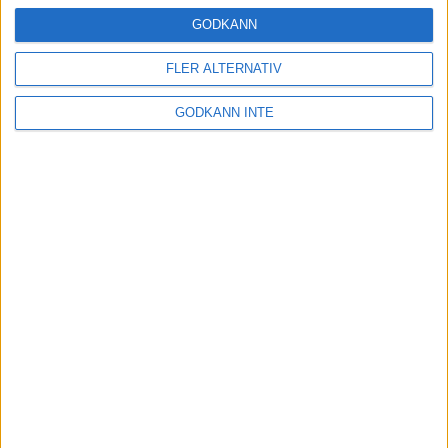
Träning
• Tävling
GODKÄNN
FLER ALTERNATIV
Stentufft för Andreas Kramer i VM-
GODKÄNN INTE
semifinalen
22 jul 2022
Tufft för Sarah Lahti i hettan
21 jul 2022
Kramer till VM-semifinal efter
dramatik
21 jul 2022