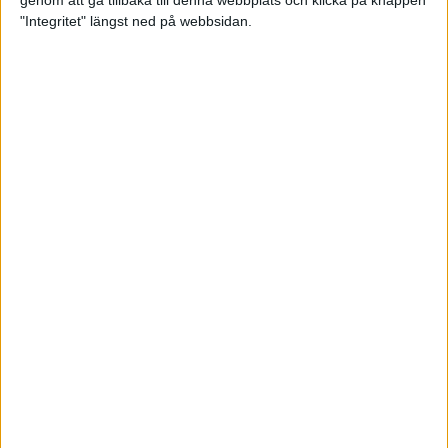
genom att gå tillbaka till denna webbplats och klicka på knappen
"Integritet" längst ned på webbsidan.
Hanna Hermansson sjua i EM-
finalen
20 aug 2022
Andreas Almgren fyra i EM-finalen
– bästa på 74 år
16 aug 2022
Hanna Hermansson och Emil
Blomberg i EM-final
16 aug 2022
Kämpainsats av Sarah Lahti i EM-
finalen
16 aug 2022