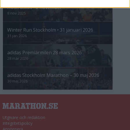
Höstrusket • 8 november
8 nov 2025
Winter Run Stockholm • 31 januari 2026
31 jan 2026
adidas Premiärmilen 28 mars 2026
28 mar 2026
adidas Stockholm Marathon – 30 maj 2026
30 maj 2026
Utgivare och redaktion
Integritetspolicy
Annonsera