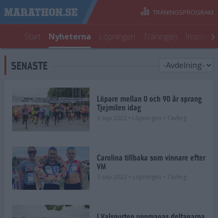
TRÄNINGSPROGRAM
Start
Nyheterna
Löpningen
Träningen
Inspirati
SENASTE
Löpare mellan 0 och 90 år sprang
Tjejmilen idag
3 sep 2022
• Löpningen
• Tävling
Carolina tillbaka som vinnare efter
VM
3 sep 2022
• Löpningen
• Tävling
I Valspurten uppmanas deltagarna