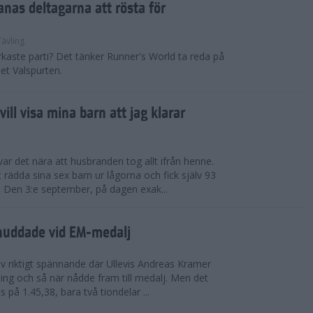
nas deltagarna att rösta för
Tävling
arkaste parti? Det tänker Runner's World ta reda på
et Valspurten.
ill visa mina barn att jag klarar
r det nära att husbranden tog allt ifrån henne.
rädda sina sex barn ur lågorna och fick själv 93
 Den 3:e september, på dagen exak...
nuddade vid EM-medalj
v riktigt spännande där Ullevis Andreas Kramer
ng och så när nådde fram till medalj. Men det
ats på 1.45,38, bara två tiondelar ...