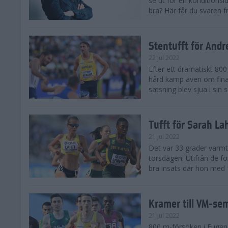
se ut för en konditionsid
bra? Här får du svaren f
Stentufft för And
22 jul 2022
Efter ett dramatiskt 800
hård kamp även om final
satsning blev sjua i sin 
Tufft för Sarah Lah
21 jul 2022
Det var 33 grader varmt
torsdagen. Utifrån de f
bra insats där hon med 15
Kramer till VM-sem
21 jul 2022
800 m-försöken i Eugene