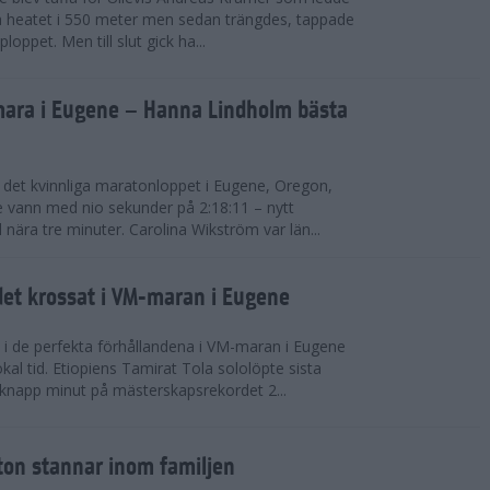
a heatet i 550 meter men sedan trängdes, tappade
ploppet. Men till slut gick ha...
ara i Eugene – Hanna Lindholm bästa
i det kvinnliga maratonloppet i Eugene, Oregon,
 vann med nio sekunder på 2:18:11 – nytt
ära tre minuter. Carolina Wikström var län...
et krossat i VM-maran i Eugene
p i de perfekta förhållandena i VM-maran i Eugene
l tid. Etiopiens Tamirat Tola sololöpte sista
knapp minut på mästerskapsrekordet 2...
ton stannar inom familjen