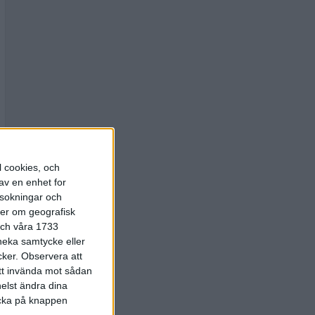
l cookies, och
av en enhet for
rsokningar och
ter om geografisk
 och våra 1733
 neka samtycke eller
cker.
Observera att
att invända mot sådan
elst ändra dina
licka på knappen