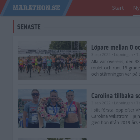
Start
Ny
SENASTE
Löpare mellan 0 oc
3 sep 2022
• Löpningen
• Tä
Alla var överens, den 38:
mulet och runt 15 grader
och stämningen var på 
Carolina tillbaka 
3 sep 2022
• Löpningen
• Tä
I sitt första lopp efter
Carolina Wikström Tjejm
gled hon ifrån 2019 års 