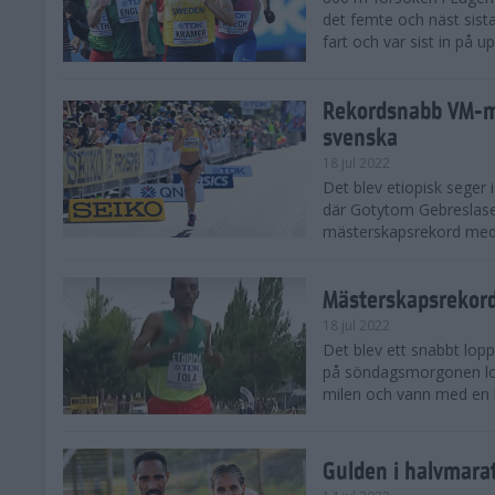
det femte och näst sist
fart och var sist in på up
Rekordsnabb VM-m
svenska
18 jul 2022
Det blev etiopisk seger 
där Gotytom Gebreslase
mästerskapsrekord med n
Mästerskapsrekord
18 jul 2022
Det blev ett snabbt lop
på söndagsmorgonen loka
milen och vann med en 
Gulden i halvmara