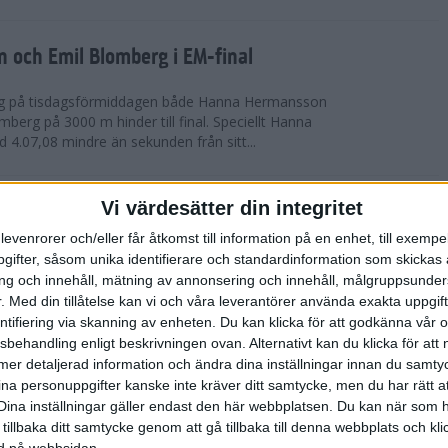
och Emil Blomberg i EM-final
ig på tisdagsförmiddagen både Hanna Hermansson
erg på 3000 m hinder till final. Speciellt Hanna
4.07,08 mindre än sekunden från sitt...
Vi värdesätter din integritet
rah Lahti i EM-finalen
levenrorer och/eller får åtkomst till information på en enhet, till exempe
orde ett heroiskt lopp i direktfinalen på 10 000 m i
ifter, såsom unika identifierare och standardinformation som skickas 
ringa större delen av loppet ensam i ett vakuum.
g och innehåll, mätning av annonsering och innehåll, målgruppsunde
ej på 32.42,27 som ska se...
.
Med din tillåtelse kan vi och våra leverantörer använda exakta uppgif
entifiering via skanning av enheten. Du kan klicka för att godkänna vår
sbehandling enligt beskrivningen ovan. Alternativt kan du klicka för att
 bäste svensk i EM-maran
ll mer detaljerad information och ändra dina inställningar innan du samty
ina personuppgifter kanske inte kräver ditt samtycke, men du har rätt 
Dina inställningar gäller endast den här webbplatsen. Du kan när som h
 EM i München genomfördes under första
 tillbaka ditt samtycke genom att gå tillbaka till denna webbplats och k
ev en åttondeplats för det blågula manliga laget.
ned på webbsidan.