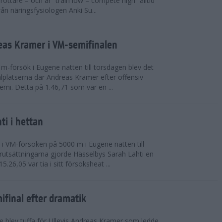
rottare – och är ”train low – compete high” alltid
rån näringsfysiologen Anki Su...
reas Kramer i VM-semifinalen
 m-försök i Eugene natten till torsdagen blev det
platserna där Andreas Kramer efter offensiv
semi. Detta på 1.46,71 som var en ...
ti i hettan
 i VM-försöken på 5000 m i Eugene natten till
örutsättningarna gjorde Hässelbys Sarah Lahti en
.26,05 var tia i sitt försöksheat ...
ifinal efter dramatik
 blev tuffa för Ullevis Andreas Kramer som ledde