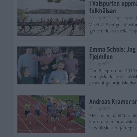
I Valspurten uppma
folkhälsan
30 aug 2022
• Löpningen
• 
Vilket är Sveriges löpst
genom det virtuella lopp
Emma Schols: Jag v
Tjejmilen
29 aug 2022
Den 3 september 2019 va
Hon lyckades mirakulöst 
procentiga brännskador.
Andreas Kramer s
22 aug 2022
EM-finalen på 800 m ble
kom med en bra avslutni
blev till slut en fjärdepl