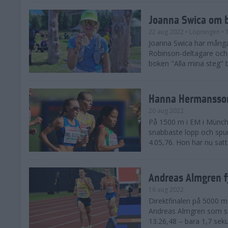
Joanna Swica om b
22 aug 2022
• Löpningen
• 
Joanna Swica har många s
Robinson-deltagare och k
boken "Alla mina steg" b
Hanna Hermansson 
20 aug 2022
På 1500 m i EM i Münch
snabbaste lopp och spur
4.05,76. Hon har nu satt
Andreas Almgren fy
16 aug 2022
Direktfinalen på 5000 
Andreas Almgren som sp
13.26,48 – bara 1,7 seku