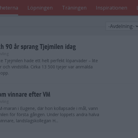
heterna
Löpningen
Träningen
Inspirationen
h 90 år sprang Tjejmilen idag
vling
e Tjejmilen hade ett helt perfekt löparväder – lite
 och vindstilla. Cirka 13 500 tjejer var anmälda
topp.
som vinnare efter VM
vling
 VM-maran i Eugene, där hon kollapsade i mål, vann
ilen för första gången. Under loppets andra halva
vinnare, landslagskollegan H...