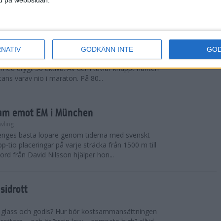
 Götas Jonas Leandersson som slutade 28:a p...
den
RNATIV
GODKÄNN INTE
GO
ngeras Friidrotts-EM på Olympiastadion i München
 med drygt 50 aktiva. Av dem tävlar knappt hälften
ans varav nio i maraton. På 80...
ram emot EM i München
vling
eriges bästa löpare genom tiderna med svenskt
-tio placeringar på varje sträcka från 1500 m till
rd från David Nilsson hjälper hon...
sidrott
a glass och godis? Hur bör kostsammansättningen