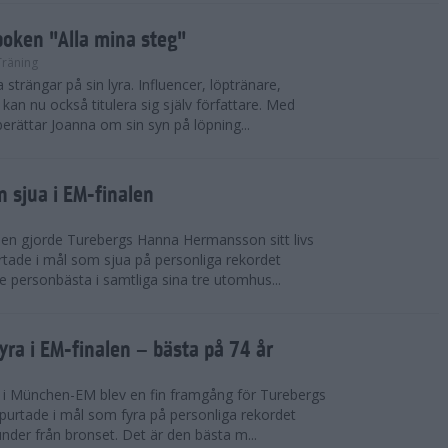
oken "Alla mina steg"
Träning
trängar på sin lyra. Influencer, löptränare,
an nu också titulera sig själv författare. Med
erättar Joanna om sin syn på löpning...
sjua i EM-finalen
en gjorde Turebergs Hanna Hermansson sitt livs
tade i mål som sjua på personliga rekordet
e personbästa i samtliga sina tre utomhus...
ra i EM-finalen – bästa på 74 år
m i München-EM blev en fin framgång för Turebergs
urtade i mål som fyra på personliga rekordet
nder från bronset. Det är den bästa m...