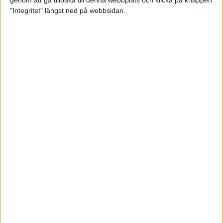
genom att gå tillbaka till denna webbplats och klicka på knappen
"Integritet" längst ned på webbsidan.
Hanna Hermansson sjua i EM-
finalen
20 aug 2022
Andreas Almgren fyra i EM-finalen
– bästa på 74 år
16 aug 2022
Hanna Hermansson och Emil
Blomberg i EM-final
16 aug 2022
Kämpainsats av Sarah Lahti i EM-
finalen
16 aug 2022