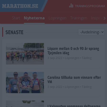
TRÄNINGSPROGRAM
Start
Nyheterna
Löpningen
Träningen
Inspirati
SENASTE
Löpare mellan 0 och 90 år sprang
Tjejmilen idag
3 sep 2022
• Löpningen
• Tävling
Carolina tillbaka som vinnare efter
VM
3 sep 2022
• Löpningen
• Tävling
I Valspurten uppmanas deltagarna