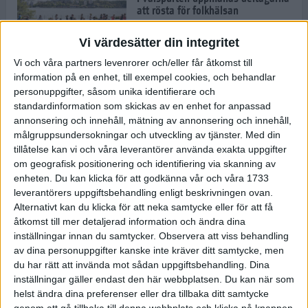
att rösta för folkhälsan
30 aug 2022
• Löpningen
• Tävling
Vi värdesätter din integritet
Vi och våra partners levenrorer och/eller får åtkomst till
information på en enhet, till exempel cookies, och behandlar
Emma Schols: Jag vill visa mina
personuppgifter, såsom unika identifierare och
barn att jag klarar Tjejmilen
standardinformation som skickas av en enhet for anpassad
29 aug 2022
annonsering och innehåll, mätning av annonsering och innehåll,
målgruppsundersokningar och utveckling av tjänster.
Med din
tillåtelse kan vi och våra leverantörer använda exakta uppgifter
Andreas Kramer snuddade vid EM-
om geografisk positionering och identifiering via skanning av
medalj
enheten. Du kan klicka för att godkänna vår och våra 1733
22 aug 2022
leverantörers uppgiftsbehandling enligt beskrivningen ovan.
Alternativt kan du klicka för att neka samtycke eller för att få
åtkomst till mer detaljerad information och ändra dina
inställningar innan du samtycker.
Observera att viss behandling
Joanna Swica om boken "Alla
av dina personuppgifter kanske inte kräver ditt samtycke, men
mina steg"
du har rätt att invända mot sådan uppgiftsbehandling. Dina
22 aug 2022
• Löpningen
• Träning
inställningar gäller endast den här webbplatsen. Du kan när som
helst ändra dina preferenser eller dra tillbaka ditt samtycke