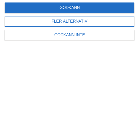
Träning
• Tävling
GODKÄNN
FLER ALTERNATIV
Stentufft för Andreas Kramer i VM-
GODKÄNN INTE
semifinalen
22 jul 2022
Tufft för Sarah Lahti i hettan
21 jul 2022
Kramer till VM-semifinal efter
dramatik
21 jul 2022