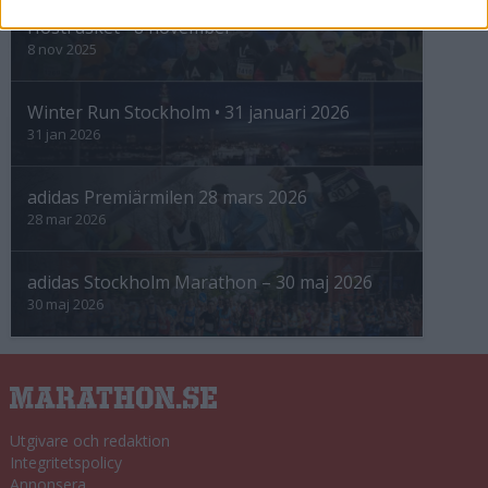
Höstrusket • 8 november
8 nov 2025
Winter Run Stockholm • 31 januari 2026
31 jan 2026
adidas Premiärmilen 28 mars 2026
28 mar 2026
adidas Stockholm Marathon – 30 maj 2026
30 maj 2026
Utgivare och redaktion
Integritetspolicy
Annonsera