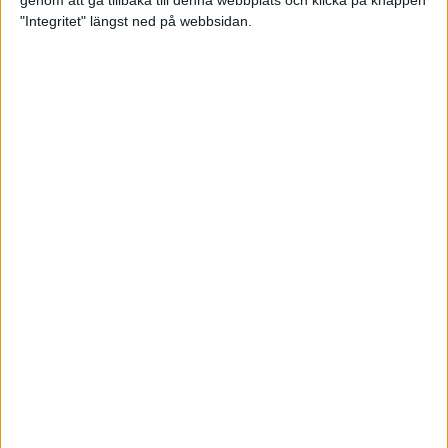
genom att gå tillbaka till denna webbplats och klicka på knappen
"Integritet" längst ned på webbsidan.
Hanna Hermansson sjua i EM-
finalen
20 aug 2022
Andreas Almgren fyra i EM-finalen
– bästa på 74 år
16 aug 2022
Hanna Hermansson och Emil
Blomberg i EM-final
16 aug 2022
Kämpainsats av Sarah Lahti i EM-
finalen
16 aug 2022