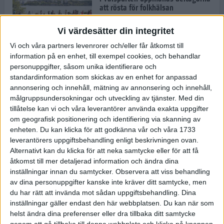
att rösta för folkhälsan
30 aug 2022
• Löpningen
• Tävling
Vi värdesätter din integritet
Vi och våra partners levenrorer och/eller får åtkomst till
information på en enhet, till exempel cookies, och behandlar
Emma Schols: Jag vill visa mina
personuppgifter, såsom unika identifierare och
barn att jag klarar Tjejmilen
standardinformation som skickas av en enhet for anpassad
29 aug 2022
annonsering och innehåll, mätning av annonsering och innehåll,
målgruppsundersokningar och utveckling av tjänster.
Med din
tillåtelse kan vi och våra leverantörer använda exakta uppgifter
Andreas Kramer snuddade vid EM-
om geografisk positionering och identifiering via skanning av
medalj
enheten. Du kan klicka för att godkänna vår och våra 1733
22 aug 2022
leverantörers uppgiftsbehandling enligt beskrivningen ovan.
Alternativt kan du klicka för att neka samtycke eller för att få
åtkomst till mer detaljerad information och ändra dina
inställningar innan du samtycker.
Observera att viss behandling
Joanna Swica om boken "Alla
av dina personuppgifter kanske inte kräver ditt samtycke, men
mina steg"
du har rätt att invända mot sådan uppgiftsbehandling. Dina
22 aug 2022
• Löpningen
• Träning
inställningar gäller endast den här webbplatsen. Du kan när som
helst ändra dina preferenser eller dra tillbaka ditt samtycke