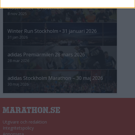
Höstrusket • 8 november
8 nov 2025
Winter Run Stockholm • 31 januari 2026
31 jan 2026
adidas Premiärmilen 28 mars 2026
28 mar 2026
adidas Stockholm Marathon – 30 maj 2026
30 maj 2026
Utgivare och redaktion
Integritetspolicy
Annonsera