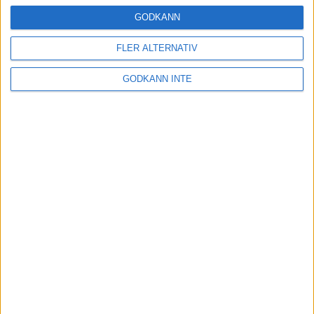
Träning
• Tävling
GODKÄNN
FLER ALTERNATIV
Stentufft för Andreas Kramer i VM-
GODKÄNN INTE
semifinalen
22 jul 2022
Tufft för Sarah Lahti i hettan
21 jul 2022
Kramer till VM-semifinal efter
dramatik
21 jul 2022