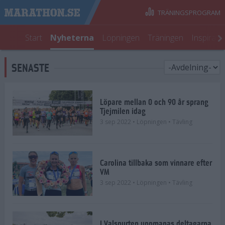
TRÄNINGSPROGRAM
Start
Nyheterna
Löpningen
Träningen
Inspirati
SENASTE
Löpare mellan 0 och 90 år sprang
Tjejmilen idag
3 sep 2022
• Löpningen
• Tävling
Carolina tillbaka som vinnare efter
VM
3 sep 2022
• Löpningen
• Tävling
I Valspurten uppmanas deltagarna