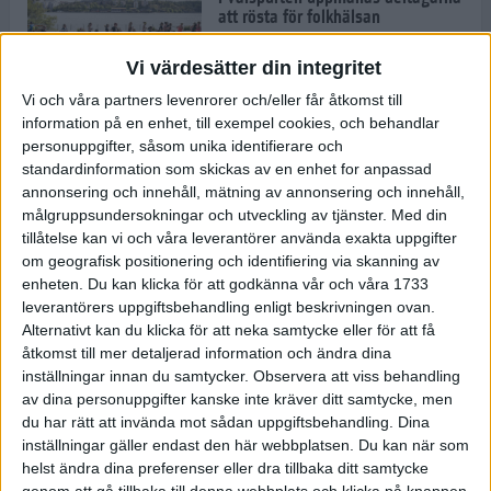
att rösta för folkhälsan
30 aug 2022
• Löpningen
• Tävling
Vi värdesätter din integritet
Vi och våra partners levenrorer och/eller får åtkomst till
information på en enhet, till exempel cookies, och behandlar
Emma Schols: Jag vill visa mina
personuppgifter, såsom unika identifierare och
barn att jag klarar Tjejmilen
standardinformation som skickas av en enhet for anpassad
29 aug 2022
annonsering och innehåll, mätning av annonsering och innehåll,
målgruppsundersokningar och utveckling av tjänster.
Med din
tillåtelse kan vi och våra leverantörer använda exakta uppgifter
Andreas Kramer snuddade vid EM-
om geografisk positionering och identifiering via skanning av
medalj
enheten. Du kan klicka för att godkänna vår och våra 1733
22 aug 2022
leverantörers uppgiftsbehandling enligt beskrivningen ovan.
Alternativt kan du klicka för att neka samtycke eller för att få
åtkomst till mer detaljerad information och ändra dina
inställningar innan du samtycker.
Observera att viss behandling
Joanna Swica om boken "Alla
av dina personuppgifter kanske inte kräver ditt samtycke, men
mina steg"
du har rätt att invända mot sådan uppgiftsbehandling. Dina
22 aug 2022
• Löpningen
• Träning
inställningar gäller endast den här webbplatsen. Du kan när som
helst ändra dina preferenser eller dra tillbaka ditt samtycke