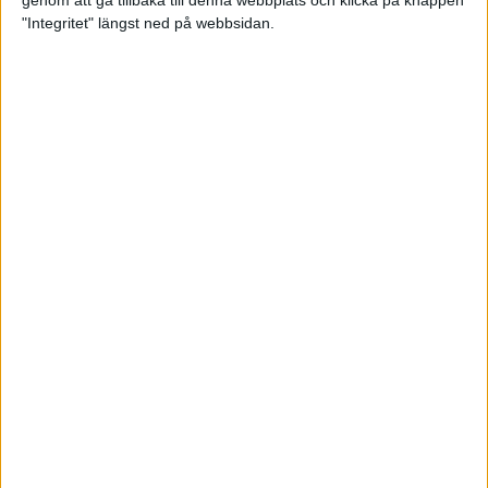
genom att gå tillbaka till denna webbplats och klicka på knappen
"Integritet" längst ned på webbsidan.
Hanna Hermansson sjua i EM-
finalen
20 aug 2022
Andreas Almgren fyra i EM-finalen
– bästa på 74 år
16 aug 2022
Hanna Hermansson och Emil
Blomberg i EM-final
16 aug 2022
Kämpainsats av Sarah Lahti i EM-
finalen
16 aug 2022