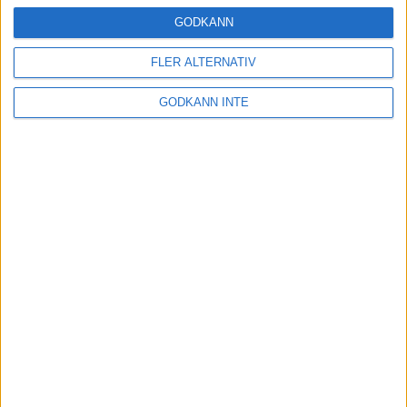
Träning
• Tävling
GODKÄNN
FLER ALTERNATIV
Stentufft för Andreas Kramer i VM-
GODKÄNN INTE
semifinalen
22 jul 2022
Tufft för Sarah Lahti i hettan
21 jul 2022
Kramer till VM-semifinal efter
dramatik
21 jul 2022