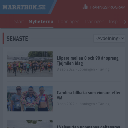
TRÄNINGSPROGRAM
Start
Nyheterna
Löpningen
Träningen
Inspirati
SENASTE
Löpare mellan 0 och 90 år sprang
Tjejmilen idag
3 sep 2022
• Löpningen
• Tävling
Carolina tillbaka som vinnare efter
VM
3 sep 2022
• Löpningen
• Tävling
I Valspurten uppmanas deltagarna