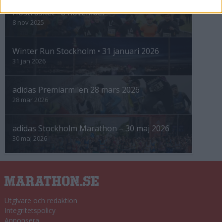
Höstrusket • 8 november
8 nov 2025
Winter Run Stockholm • 31 januari 2026
31 jan 2026
adidas Premiärmilen 28 mars 2026
28 mar 2026
adidas Stockholm Marathon – 30 maj 2026
30 maj 2026
Utgivare och redaktion
Integritetspolicy
Annonsera