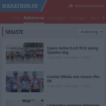
TRÄNINGSPROGRAM
Start
Nyheterna
Löpningen
Träningen
Inspirati
SENASTE
Löpare mellan 0 och 90 år sprang
Tjejmilen idag
3 sep 2022
• Löpningen
• Tävling
Carolina tillbaka som vinnare efter
VM
3 sep 2022
• Löpningen
• Tävling
I Valspurten uppmanas deltagarna