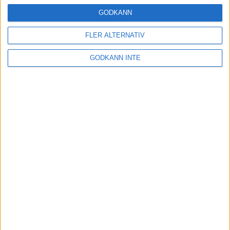
Träning
• Tävling
GODKÄNN
FLER ALTERNATIV
Stentufft för Andreas Kramer i VM-
GODKÄNN INTE
semifinalen
22 jul 2022
Tufft för Sarah Lahti i hettan
21 jul 2022
Kramer till VM-semifinal efter
dramatik
21 jul 2022