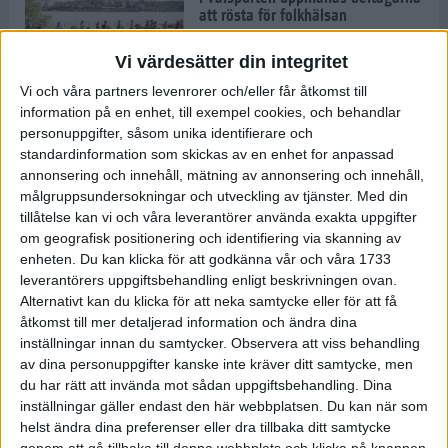
att rösta för folkhälsan
30 aug 2022
• Löpningen
• Tävling
Vi värdesätter din integritet
Vi och våra partners levenrorer och/eller får åtkomst till
information på en enhet, till exempel cookies, och behandlar
Emma Schols: Jag vill visa mina
personuppgifter, såsom unika identifierare och
barn att jag klarar Tjejmilen
standardinformation som skickas av en enhet for anpassad
29 aug 2022
annonsering och innehåll, mätning av annonsering och innehåll,
målgruppsundersokningar och utveckling av tjänster.
Med din
tillåtelse kan vi och våra leverantörer använda exakta uppgifter
Andreas Kramer snuddade vid EM-
om geografisk positionering och identifiering via skanning av
medalj
enheten. Du kan klicka för att godkänna vår och våra 1733
22 aug 2022
leverantörers uppgiftsbehandling enligt beskrivningen ovan.
Alternativt kan du klicka för att neka samtycke eller för att få
åtkomst till mer detaljerad information och ändra dina
inställningar innan du samtycker.
Observera att viss behandling
Joanna Swica om boken "Alla
av dina personuppgifter kanske inte kräver ditt samtycke, men
mina steg"
du har rätt att invända mot sådan uppgiftsbehandling. Dina
22 aug 2022
• Löpningen
• Träning
inställningar gäller endast den här webbplatsen. Du kan när som
helst ändra dina preferenser eller dra tillbaka ditt samtycke