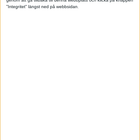
genom att gå tillbaka till denna webbplats och klicka på knappen
"Integritet" längst ned på webbsidan.
Hanna Hermansson sjua i EM-
finalen
20 aug 2022
Andreas Almgren fyra i EM-finalen
– bästa på 74 år
16 aug 2022
Hanna Hermansson och Emil
Blomberg i EM-final
16 aug 2022
Kämpainsats av Sarah Lahti i EM-
finalen
16 aug 2022