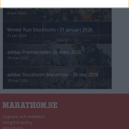
Höstrusket • 8 november
8 nov 2025
Winter Run Stockholm • 31 januari 2026
31 jan 2026
adidas Premiärmilen 28 mars 2026
28 mar 2026
adidas Stockholm Marathon – 30 maj 2026
30 maj 2026
Utgivare och redaktion
Integritetspolicy
Annonsera