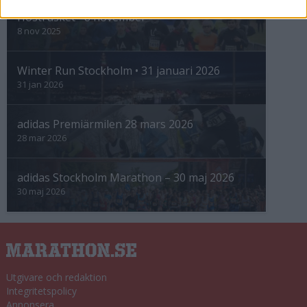
Höstrusket • 8 november
8 nov 2025
Winter Run Stockholm • 31 januari 2026
31 jan 2026
adidas Premiärmilen 28 mars 2026
28 mar 2026
adidas Stockholm Marathon – 30 maj 2026
30 maj 2026
Utgivare och redaktion
Integritetspolicy
Annonsera