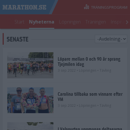
TRÄNINGSPROGRAM
Start
Nyheterna
Löpningen
Träningen
Inspirati
SENASTE
Löpare mellan 0 och 90 år sprang
Tjejmilen idag
3 sep 2022
• Löpningen
• Tävling
Carolina tillbaka som vinnare efter
VM
3 sep 2022
• Löpningen
• Tävling
I Valspurten uppmanas deltagarna