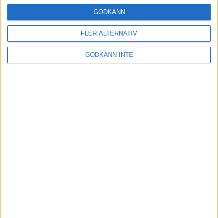
Träning
• Tävling
GODKÄNN
FLER ALTERNATIV
Stentufft för Andreas Kramer i VM-
GODKÄNN INTE
semifinalen
22 jul 2022
Tufft för Sarah Lahti i hettan
21 jul 2022
Kramer till VM-semifinal efter
dramatik
21 jul 2022