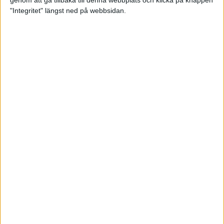
genom att gå tillbaka till denna webbplats och klicka på knappen
"Integritet" längst ned på webbsidan.
Hanna Hermansson sjua i EM-
finalen
20 aug 2022
Andreas Almgren fyra i EM-finalen
– bästa på 74 år
16 aug 2022
Hanna Hermansson och Emil
Blomberg i EM-final
16 aug 2022
Kämpainsats av Sarah Lahti i EM-
finalen
16 aug 2022