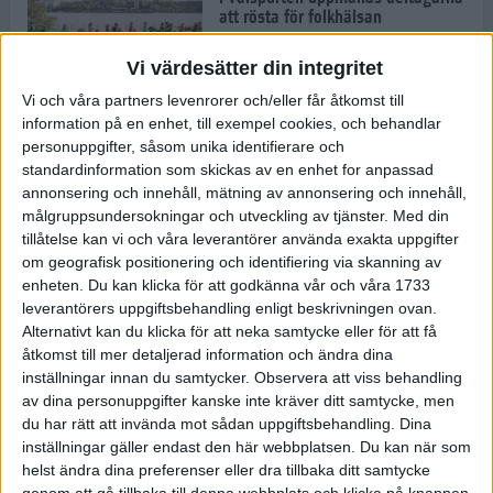
att rösta för folkhälsan
30 aug 2022
• Löpningen
• Tävling
Vi värdesätter din integritet
Vi och våra partners levenrorer och/eller får åtkomst till
information på en enhet, till exempel cookies, och behandlar
Emma Schols: Jag vill visa mina
personuppgifter, såsom unika identifierare och
barn att jag klarar Tjejmilen
standardinformation som skickas av en enhet for anpassad
29 aug 2022
annonsering och innehåll, mätning av annonsering och innehåll,
målgruppsundersokningar och utveckling av tjänster.
Med din
tillåtelse kan vi och våra leverantörer använda exakta uppgifter
Andreas Kramer snuddade vid EM-
om geografisk positionering och identifiering via skanning av
medalj
enheten. Du kan klicka för att godkänna vår och våra 1733
22 aug 2022
leverantörers uppgiftsbehandling enligt beskrivningen ovan.
Alternativt kan du klicka för att neka samtycke eller för att få
åtkomst till mer detaljerad information och ändra dina
inställningar innan du samtycker.
Observera att viss behandling
Joanna Swica om boken "Alla
av dina personuppgifter kanske inte kräver ditt samtycke, men
mina steg"
du har rätt att invända mot sådan uppgiftsbehandling. Dina
22 aug 2022
• Löpningen
• Träning
inställningar gäller endast den här webbplatsen. Du kan när som
helst ändra dina preferenser eller dra tillbaka ditt samtycke