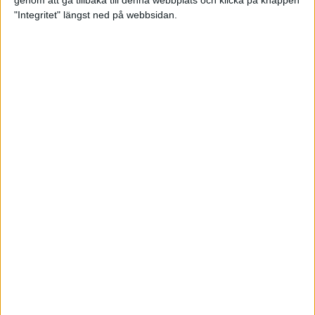
genom att gå tillbaka till denna webbplats och klicka på knappen
"Integritet" längst ned på webbsidan.
Hanna Hermansson sjua i EM-
finalen
20 aug 2022
Andreas Almgren fyra i EM-finalen
– bästa på 74 år
16 aug 2022
Hanna Hermansson och Emil
Blomberg i EM-final
16 aug 2022
Kämpainsats av Sarah Lahti i EM-
finalen
16 aug 2022