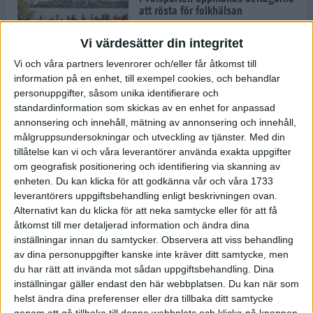
att rösta för folkhälsan
30 aug 2022
• Löpningen
• Tävling
Vi värdesätter din integritet
Vi och våra partners levenrorer och/eller får åtkomst till
information på en enhet, till exempel cookies, och behandlar
Emma Schols: Jag vill visa mina
personuppgifter, såsom unika identifierare och
barn att jag klarar Tjejmilen
standardinformation som skickas av en enhet for anpassad
29 aug 2022
annonsering och innehåll, mätning av annonsering och innehåll,
målgruppsundersokningar och utveckling av tjänster.
Med din
tillåtelse kan vi och våra leverantörer använda exakta uppgifter
Andreas Kramer snuddade vid EM-
om geografisk positionering och identifiering via skanning av
medalj
enheten. Du kan klicka för att godkänna vår och våra 1733
22 aug 2022
leverantörers uppgiftsbehandling enligt beskrivningen ovan.
Alternativt kan du klicka för att neka samtycke eller för att få
åtkomst till mer detaljerad information och ändra dina
inställningar innan du samtycker.
Observera att viss behandling
Joanna Swica om boken "Alla
av dina personuppgifter kanske inte kräver ditt samtycke, men
mina steg"
du har rätt att invända mot sådan uppgiftsbehandling. Dina
22 aug 2022
• Löpningen
• Träning
inställningar gäller endast den här webbplatsen. Du kan när som
helst ändra dina preferenser eller dra tillbaka ditt samtycke