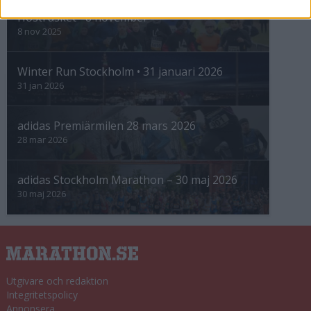
Höstrusket • 8 november
8 nov 2025
Winter Run Stockholm • 31 januari 2026
31 jan 2026
adidas Premiärmilen 28 mars 2026
28 mar 2026
adidas Stockholm Marathon – 30 maj 2026
30 maj 2026
Utgivare och redaktion
Integritetspolicy
Annonsera