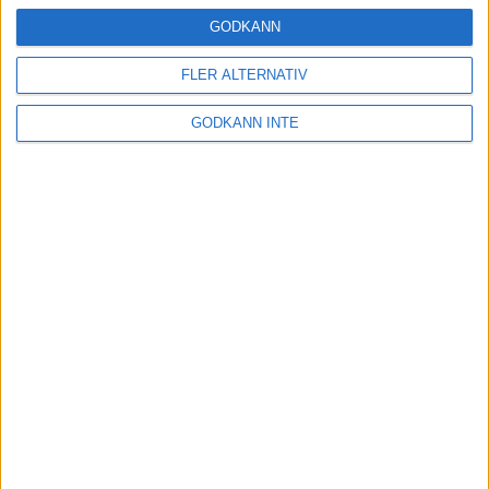
Träning
• Tävling
GODKÄNN
FLER ALTERNATIV
Stentufft för Andreas Kramer i VM-
GODKÄNN INTE
semifinalen
22 jul 2022
Tufft för Sarah Lahti i hettan
21 jul 2022
Kramer till VM-semifinal efter
dramatik
21 jul 2022