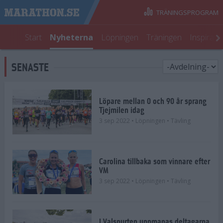
TRÄNINGSPROGRAM
Start
Nyheterna
Löpningen
Träningen
Inspirati
SENASTE
Löpare mellan 0 och 90 år sprang
Tjejmilen idag
3 sep 2022
• Löpningen
• Tävling
Carolina tillbaka som vinnare efter
VM
3 sep 2022
• Löpningen
• Tävling
I Valspurten uppmanas deltagarna