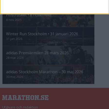
INTRESSANTA LOPP
Höstrusket • 8 november
8 nov 2025
Winter Run Stockholm • 31 januari 2026
31 jan 2026
adidas Premiärmilen 28 mars 2026
28 mar 2026
adidas Stockholm Marathon – 30 maj 2026
30 maj 2026
Utgivare och redaktion