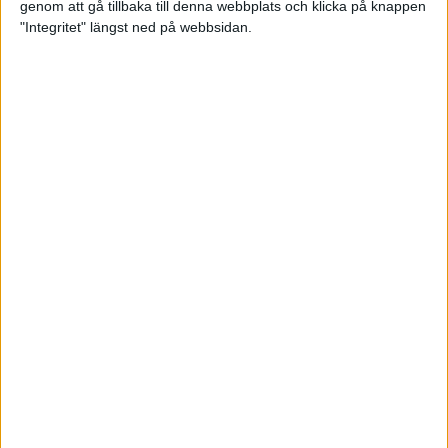
genom att gå tillbaka till denna webbplats och klicka på knappen
"Integritet" längst ned på webbsidan.
Träningsprogrammen som gör dig
redo för Lidingöloppet
28 jun 2022
• Löpningen
• Träning
Om vätska och träning
23 jun 2022
• Löpningen
• Träning
SM-vinnaren Anastasia Denisova:
"Att äta mindre är aldrig
lösningen!"
23 jun 2022
• Löpningen
• Tävling
Supertalangen Samuel Pihlström:
”De flesta hänger upp sig för
mycket på tider”
23 jun 2022
• Löpningen
• Tävling