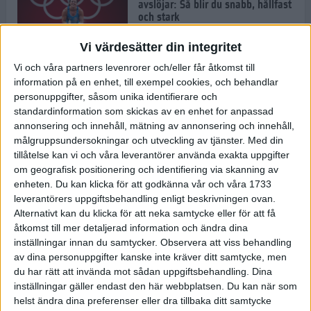
avslöjar: Så blir du snabb, hållfast
och stark
1 jul 2022
Vi värdesätter din integritet
Vi och våra partners levenrorer och/eller får åtkomst till
Pihlen spetsigast i skuggan av ett
information på en enhet, till exempel cookies, och behandlar
stavrekord
personuppgifter, såsom unika identifierare och
1 jul 2022
standardinformation som skickas av en enhet for anpassad
annonsering och innehåll, mätning av annonsering och innehåll,
målgruppsundersokningar och utveckling av tjänster.
Med din
tillåtelse kan vi och våra leverantörer använda exakta uppgifter
Löparens guide till
om geografisk positionering och identifiering via skanning av
Diamantgalaxen
enheten. Du kan klicka för att godkänna vår och våra 1733
29 jun 2022
leverantörers uppgiftsbehandling enligt beskrivningen ovan.
Alternativt kan du klicka för att neka samtycke eller för att få
åtkomst till mer detaljerad information och ändra dina
inställningar innan du samtycker.
Observera att viss behandling
Att löpträna i värmen
av dina personuppgifter kanske inte kräver ditt samtycke, men
29 jun 2022
du har rätt att invända mot sådan uppgiftsbehandling. Dina
inställningar gäller endast den här webbplatsen. Du kan när som
helst ändra dina preferenser eller dra tillbaka ditt samtycke