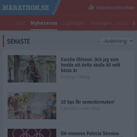
TRÄNINGSPROGRAM
Start
Nyheterna
Löpningen
Träningen
Inspirati
SENASTE
Karolin Ohlsson: Och jag som
trodde att detta skulle bli mitt
bästa år
Träning
• Tävling
10 tips för semestermaten!
1 jul 2022
• Livet
• Kost
EM-vinnaren Patricia Strenius