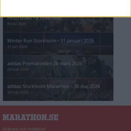
INTRESSANTA LOPP
Höstrusket • 8 november
8 nov 2025
Winter Run Stockholm • 31 januari 2026
31 jan 2026
adidas Premiärmilen 28 mars 2026
28 mar 2026
adidas Stockholm Marathon – 30 maj 2026
30 maj 2026
Utgivare och redaktion