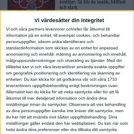
avslöjar: Så blir du snabb, hållfast
och stark
1 jul 2022
Vi värdesätter din integritet
Vi och våra partners levenrorer och/eller får åtkomst till
Pihlen spetsigast i skuggan av ett
information på en enhet, till exempel cookies, och behandlar
stavrekord
personuppgifter, såsom unika identifierare och
1 jul 2022
standardinformation som skickas av en enhet for anpassad
annonsering och innehåll, mätning av annonsering och innehåll,
målgruppsundersokningar och utveckling av tjänster.
Med din
tillåtelse kan vi och våra leverantörer använda exakta uppgifter
Löparens guide till
om geografisk positionering och identifiering via skanning av
Diamantgalaxen
enheten. Du kan klicka för att godkänna vår och våra 1733
29 jun 2022
leverantörers uppgiftsbehandling enligt beskrivningen ovan.
Alternativt kan du klicka för att neka samtycke eller för att få
åtkomst till mer detaljerad information och ändra dina
inställningar innan du samtycker.
Observera att viss behandling
Att löpträna i värmen
av dina personuppgifter kanske inte kräver ditt samtycke, men
29 jun 2022
du har rätt att invända mot sådan uppgiftsbehandling. Dina
inställningar gäller endast den här webbplatsen. Du kan när som
helst ändra dina preferenser eller dra tillbaka ditt samtycke