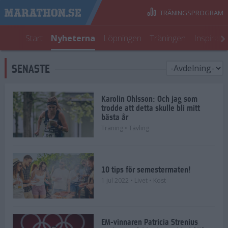
TRÄNINGSPROGRAM
Start
Nyheterna
Löpningen
Träningen
Inspirati
SENASTE
Karolin Ohlsson: Och jag som
trodde att detta skulle bli mitt
bästa år
Träning
• Tävling
10 tips för semestermaten!
1 jul 2022
• Livet
• Kost
EM-vinnaren Patricia Strenius