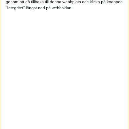
genom att gå tillbaka till denna webbplats och klicka på knappen
"Integritet" längst ned på webbsidan.
Träningsprogrammen som gör dig
redo för Lidingöloppet
28 jun 2022
• Löpningen
• Träning
Om vätska och träning
23 jun 2022
• Löpningen
• Träning
SM-vinnaren Anastasia Denisova:
"Att äta mindre är aldrig
lösningen!"
23 jun 2022
• Löpningen
• Tävling
Supertalangen Samuel Pihlström:
”De flesta hänger upp sig för
mycket på tider”
23 jun 2022
• Löpningen
• Tävling