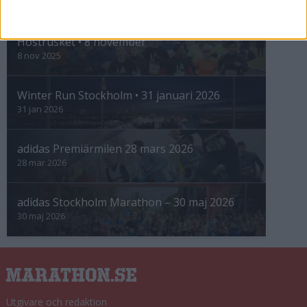
INTRESSANTA LOPP
Höstrusket • 8 november
8 nov 2025
Winter Run Stockholm • 31 januari 2026
31 jan 2026
adidas Premiärmilen 28 mars 2026
28 mar 2026
adidas Stockholm Marathon – 30 maj 2026
30 maj 2026
Utgivare och redaktion