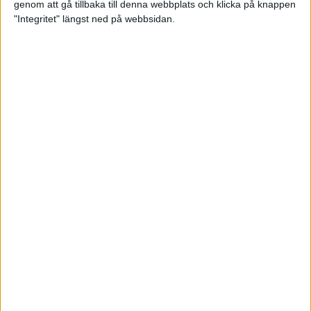
genom att gå tillbaka till denna webbplats och klicka på knappen
"Integritet" längst ned på webbsidan.
Träningsprogrammen som gör dig
redo för Lidingöloppet
28 jun 2022
• Löpningen
• Träning
Om vätska och träning
23 jun 2022
• Löpningen
• Träning
SM-vinnaren Anastasia Denisova:
"Att äta mindre är aldrig
lösningen!"
23 jun 2022
• Löpningen
• Tävling
Supertalangen Samuel Pihlström:
”De flesta hänger upp sig för
mycket på tider”
23 jun 2022
• Löpningen
• Tävling