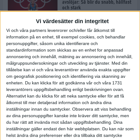
avslöjar: Så blir du snabb, hållfast
och stark
1 jul 2022
Vi värdesätter din integritet
Vi och våra partners levenrorer och/eller får åtkomst till
Pihlen spetsigast i skuggan av ett
information på en enhet, till exempel cookies, och behandlar
stavrekord
personuppgifter, såsom unika identifierare och
1 jul 2022
standardinformation som skickas av en enhet for anpassad
annonsering och innehåll, mätning av annonsering och innehåll,
målgruppsundersokningar och utveckling av tjänster.
Med din
tillåtelse kan vi och våra leverantörer använda exakta uppgifter
Löparens guide till
om geografisk positionering och identifiering via skanning av
Diamantgalaxen
enheten. Du kan klicka för att godkänna vår och våra 1731
29 jun 2022
leverantörers uppgiftsbehandling enligt beskrivningen ovan.
Alternativt kan du klicka för att neka samtycke eller för att få
åtkomst till mer detaljerad information och ändra dina
inställningar innan du samtycker.
Observera att viss behandling
Att löpträna i värmen
av dina personuppgifter kanske inte kräver ditt samtycke, men
29 jun 2022
du har rätt att invända mot sådan uppgiftsbehandling. Dina
inställningar gäller endast den här webbplatsen. Du kan när som
helst ändra dina preferenser eller dra tillbaka ditt samtycke