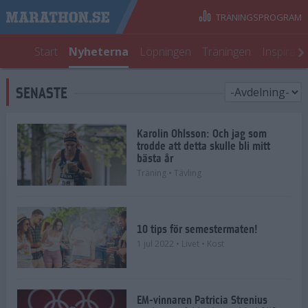
TRÄNINGSPROGRAM
Start
Nyheterna
Löpningen
Träningen
Inspirati
SENASTE
Karolin Ohlsson: Och jag som
trodde att detta skulle bli mitt
bästa år
Träning
• Tävling
10 tips för semestermaten!
1 jul 2022
• Livet
• Kost
EM-vinnaren Patricia Strenius