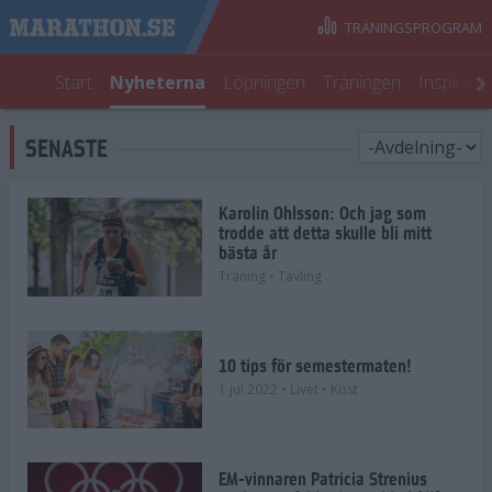
TRÄNINGSPROGRAM
Start
Nyheterna
Löpningen
Träningen
Inspirati
SENASTE
Karolin Ohlsson: Och jag som
trodde att detta skulle bli mitt
bästa år
Träning
• Tävling
10 tips för semestermaten!
1 jul 2022
• Livet
• Kost
EM-vinnaren Patricia Strenius