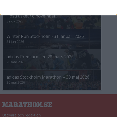
INTRESSANTA LOPP
Höstrusket • 8 november
8 nov 2025
Winter Run Stockholm • 31 januari 2026
31 jan 2026
adidas Premiärmilen 28 mars 2026
28 mar 2026
adidas Stockholm Marathon – 30 maj 2026
30 maj 2026
Utgivare och redaktion