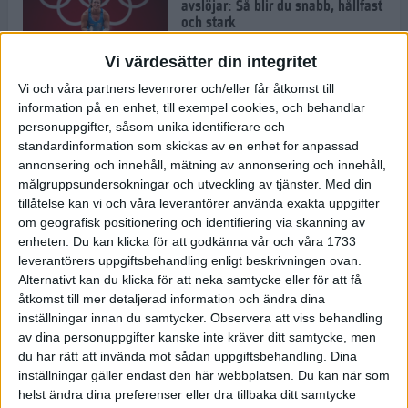
avslöjar: Så blir du snabb, hållfast
och stark
1 jul 2022
Vi värdesätter din integritet
Vi och våra partners levenrorer och/eller får åtkomst till
Pihlen spetsigast i skuggan av ett
information på en enhet, till exempel cookies, och behandlar
stavrekord
personuppgifter, såsom unika identifierare och
1 jul 2022
standardinformation som skickas av en enhet for anpassad
annonsering och innehåll, mätning av annonsering och innehåll,
målgruppsundersokningar och utveckling av tjänster.
Med din
tillåtelse kan vi och våra leverantörer använda exakta uppgifter
Löparens guide till
om geografisk positionering och identifiering via skanning av
Diamantgalaxen
enheten. Du kan klicka för att godkänna vår och våra 1733
29 jun 2022
leverantörers uppgiftsbehandling enligt beskrivningen ovan.
Alternativt kan du klicka för att neka samtycke eller för att få
åtkomst till mer detaljerad information och ändra dina
inställningar innan du samtycker.
Observera att viss behandling
Att löpträna i värmen
av dina personuppgifter kanske inte kräver ditt samtycke, men
29 jun 2022
du har rätt att invända mot sådan uppgiftsbehandling. Dina
inställningar gäller endast den här webbplatsen. Du kan när som
helst ändra dina preferenser eller dra tillbaka ditt samtycke