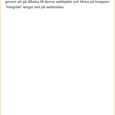
genom att gå tillbaka till denna webbplats och klicka på knappen
"Integritet" längst ned på webbsidan.
Träningsprogrammen som gör dig
redo för Lidingöloppet
28 jun 2022
• Löpningen
• Träning
Om vätska och träning
23 jun 2022
• Löpningen
• Träning
SM-vinnaren Anastasia Denisova:
"Att äta mindre är aldrig
lösningen!"
23 jun 2022
• Löpningen
• Tävling
Supertalangen Samuel Pihlström:
”De flesta hänger upp sig för
mycket på tider”
23 jun 2022
• Löpningen
• Tävling