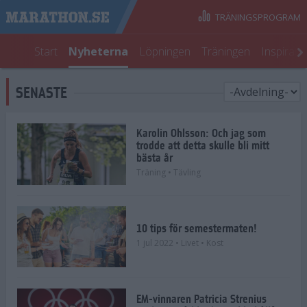
TRÄNINGSPROGRAM
Start
Nyheterna
Löpningen
Träningen
Inspirati
SENASTE
Karolin Ohlsson: Och jag som
trodde att detta skulle bli mitt
bästa år
Träning
• Tävling
10 tips för semestermaten!
1 jul 2022
• Livet
• Kost
EM-vinnaren Patricia Strenius