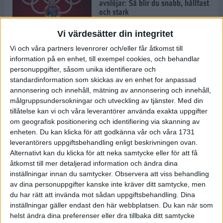
avslöjar: Så blir du snabb, hållfast
och stark
1 jul 2022
Vi värdesätter din integritet
Vi och våra partners levenrorer och/eller får åtkomst till
Pihlen spetsigast i skuggan av ett
information på en enhet, till exempel cookies, och behandlar
stavrekord
personuppgifter, såsom unika identifierare och
1 jul 2022
standardinformation som skickas av en enhet for anpassad
annonsering och innehåll, mätning av annonsering och innehåll,
målgruppsundersokningar och utveckling av tjänster.
Med din
tillåtelse kan vi och våra leverantörer använda exakta uppgifter
Löparens guide till
om geografisk positionering och identifiering via skanning av
Diamantgalaxen
enheten. Du kan klicka för att godkänna vår och våra 1731
29 jun 2022
leverantörers uppgiftsbehandling enligt beskrivningen ovan.
Alternativt kan du klicka för att neka samtycke eller för att få
åtkomst till mer detaljerad information och ändra dina
inställningar innan du samtycker.
Observera att viss behandling
Att löpträna i värmen
av dina personuppgifter kanske inte kräver ditt samtycke, men
29 jun 2022
du har rätt att invända mot sådan uppgiftsbehandling. Dina
inställningar gäller endast den här webbplatsen. Du kan när som
helst ändra dina preferenser eller dra tillbaka ditt samtycke