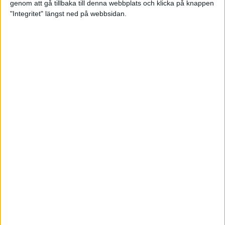
genom att gå tillbaka till denna webbplats och klicka på knappen
"Integritet" längst ned på webbsidan.
Träningsprogrammen som gör dig
redo för Lidingöloppet
28 jun 2022
• Löpningen
• Träning
Om vätska och träning
23 jun 2022
• Löpningen
• Träning
SM-vinnaren Anastasia Denisova:
"Att äta mindre är aldrig
lösningen!"
23 jun 2022
• Löpningen
• Tävling
Supertalangen Samuel Pihlström:
”De flesta hänger upp sig för
mycket på tider”
23 jun 2022
• Löpningen
• Tävling