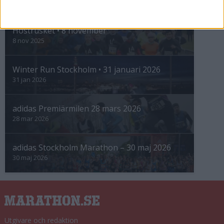
INTRESSANTA LOPP
Höstrusket • 8 november
8 nov 2025
Winter Run Stockholm • 31 januari 2026
31 jan 2026
adidas Premiärmilen 28 mars 2026
28 mar 2026
adidas Stockholm Marathon – 30 maj 2026
30 maj 2026
Utgivare och redaktion