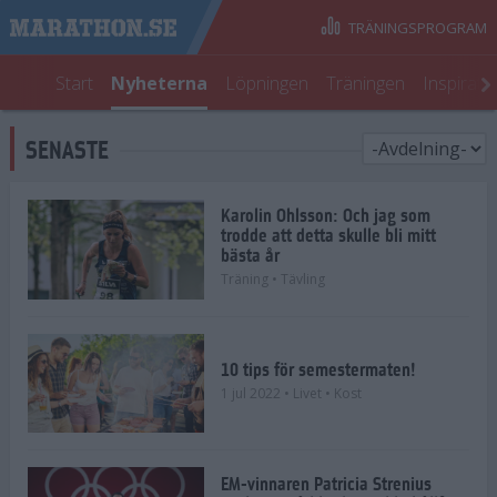
TRÄNINGSPROGRAM
Start
Nyheterna
Löpningen
Träningen
Inspirati
SENASTE
Karolin Ohlsson: Och jag som
trodde att detta skulle bli mitt
bästa år
Träning
• Tävling
10 tips för semestermaten!
1 jul 2022
• Livet
• Kost
EM-vinnaren Patricia Strenius