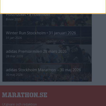
INTRESSANTA LOPP
Höstrusket • 8 november
8 nov 2025
Winter Run Stockholm • 31 januari 2026
31 jan 2026
adidas Premiärmilen 28 mars 2026
28 mar 2026
adidas Stockholm Marathon – 30 maj 2026
30 maj 2026
Utgivare och redaktion