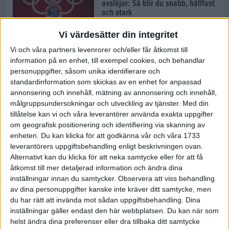
avslöjar: Så blir du snabb, hållfast
och stark
1 jul 2022
Vi värdesätter din integritet
Vi och våra partners levenrorer och/eller får åtkomst till
Pihlen spetsigast i skuggan av ett
information på en enhet, till exempel cookies, och behandlar
stavrekord
personuppgifter, såsom unika identifierare och
1 jul 2022
standardinformation som skickas av en enhet for anpassad
annonsering och innehåll, mätning av annonsering och innehåll,
målgruppsundersokningar och utveckling av tjänster.
Med din
tillåtelse kan vi och våra leverantörer använda exakta uppgifter
Löparens guide till
om geografisk positionering och identifiering via skanning av
Diamantgalaxen
enheten. Du kan klicka för att godkänna vår och våra 1733
29 jun 2022
leverantörers uppgiftsbehandling enligt beskrivningen ovan.
Alternativt kan du klicka för att neka samtycke eller för att få
åtkomst till mer detaljerad information och ändra dina
inställningar innan du samtycker.
Observera att viss behandling
Att löpträna i värmen
av dina personuppgifter kanske inte kräver ditt samtycke, men
29 jun 2022
du har rätt att invända mot sådan uppgiftsbehandling. Dina
inställningar gäller endast den här webbplatsen. Du kan när som
helst ändra dina preferenser eller dra tillbaka ditt samtycke