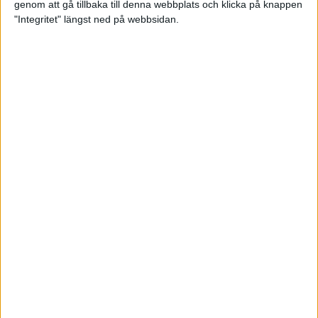
genom att gå tillbaka till denna webbplats och klicka på knappen
"Integritet" längst ned på webbsidan.
Träningsprogrammen som gör dig
redo för Lidingöloppet
28 jun 2022
• Löpningen
• Träning
Om vätska och träning
23 jun 2022
• Löpningen
• Träning
SM-vinnaren Anastasia Denisova:
"Att äta mindre är aldrig
lösningen!"
23 jun 2022
• Löpningen
• Tävling
Supertalangen Samuel Pihlström:
”De flesta hänger upp sig för
mycket på tider”
23 jun 2022
• Löpningen
• Tävling