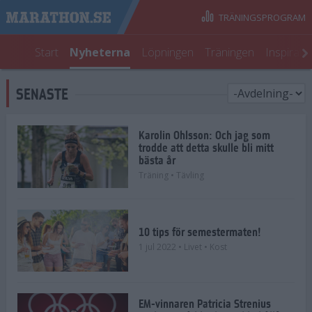
TRÄNINGSPROGRAM
Start
Nyheterna
Löpningen
Träningen
Inspirati
SENASTE
Karolin Ohlsson: Och jag som
trodde att detta skulle bli mitt
bästa år
Träning
• Tävling
10 tips för semestermaten!
1 jul 2022
• Livet
• Kost
EM-vinnaren Patricia Strenius