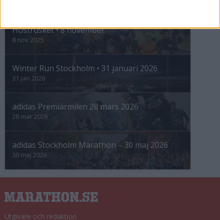
INTRESSANTA LOPP
Höstrusket • 8 november
8 nov 2025
Winter Run Stockholm • 31 januari 2026
31 jan 2026
adidas Premiärmilen 28 mars 2026
28 mar 2026
adidas Stockholm Marathon – 30 maj 2026
30 maj 2026
Utgivare och redaktion