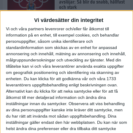
avslöjar: Så blir du snabb, hållfast
och stark
1 jul 2022
Vi värdesätter din integritet
Vi och våra partners levenrorer och/eller får åtkomst till
Pihlen spetsigast i skuggan av ett
information på en enhet, till exempel cookies, och behandlar
stavrekord
personuppgifter, såsom unika identifierare och
1 jul 2022
standardinformation som skickas av en enhet for anpassad
annonsering och innehåll, mätning av annonsering och innehåll,
målgruppsundersokningar och utveckling av tjänster.
Med din
tillåtelse kan vi och våra leverantörer använda exakta uppgifter
Löparens guide till
om geografisk positionering och identifiering via skanning av
Diamantgalaxen
enheten. Du kan klicka för att godkänna vår och våra 1733
29 jun 2022
leverantörers uppgiftsbehandling enligt beskrivningen ovan.
Alternativt kan du klicka för att neka samtycke eller för att få
åtkomst till mer detaljerad information och ändra dina
inställningar innan du samtycker.
Observera att viss behandling
Att löpträna i värmen
av dina personuppgifter kanske inte kräver ditt samtycke, men
29 jun 2022
du har rätt att invända mot sådan uppgiftsbehandling. Dina
inställningar gäller endast den här webbplatsen. Du kan när som
helst ändra dina preferenser eller dra tillbaka ditt samtycke