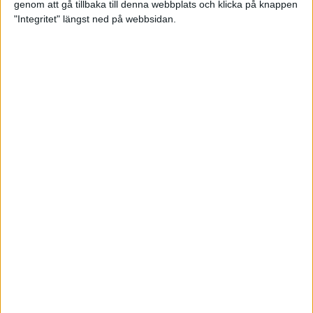
genom att gå tillbaka till denna webbplats och klicka på knappen
"Integritet" längst ned på webbsidan.
Träningsprogrammen som gör dig
redo för Lidingöloppet
28 jun 2022
• Löpningen
• Träning
Om vätska och träning
23 jun 2022
• Löpningen
• Träning
SM-vinnaren Anastasia Denisova:
"Att äta mindre är aldrig
lösningen!"
23 jun 2022
• Löpningen
• Tävling
Supertalangen Samuel Pihlström:
”De flesta hänger upp sig för
mycket på tider”
23 jun 2022
• Löpningen
• Tävling