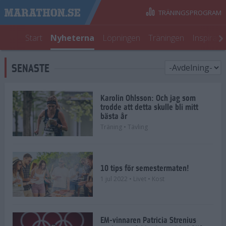
TRÄNINGSPROGRAM
Start
Nyheterna
Löpningen
Träningen
Inspirati
SENASTE
Karolin Ohlsson: Och jag som
trodde att detta skulle bli mitt
bästa år
Träning
• Tävling
10 tips för semestermaten!
1 jul 2022
• Livet
• Kost
EM-vinnaren Patricia Strenius