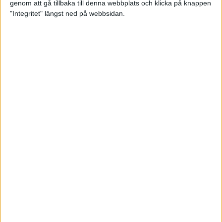
genom att gå tillbaka till denna webbplats och klicka på knappen
"Integritet" längst ned på webbsidan.
Träningsprogrammen som gör dig
redo för Lidingöloppet
28 jun 2022
• Löpningen
• Träning
Om vätska och träning
23 jun 2022
• Löpningen
• Träning
SM-vinnaren Anastasia Denisova:
"Att äta mindre är aldrig
lösningen!"
23 jun 2022
• Löpningen
• Tävling
Supertalangen Samuel Pihlström:
”De flesta hänger upp sig för
mycket på tider”
23 jun 2022
• Löpningen
• Tävling