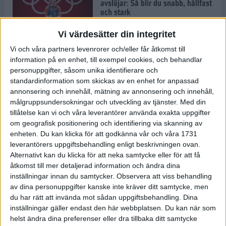
avslöjar: Så blir du snabb, hållfast
och stark
1 jul 2022
Vi värdesätter din integritet
Vi och våra partners levenrorer och/eller får åtkomst till
Pihlen spetsigast i skuggan av ett
information på en enhet, till exempel cookies, och behandlar
stavrekord
personuppgifter, såsom unika identifierare och
1 jul 2022
standardinformation som skickas av en enhet for anpassad
annonsering och innehåll, mätning av annonsering och innehåll,
målgruppsundersokningar och utveckling av tjänster.
Med din
tillåtelse kan vi och våra leverantörer använda exakta uppgifter
Löparens guide till
om geografisk positionering och identifiering via skanning av
Diamantgalaxen
enheten. Du kan klicka för att godkänna vår och våra 1731
29 jun 2022
leverantörers uppgiftsbehandling enligt beskrivningen ovan.
Alternativt kan du klicka för att neka samtycke eller för att få
åtkomst till mer detaljerad information och ändra dina
inställningar innan du samtycker.
Observera att viss behandling
Att löpträna i värmen
av dina personuppgifter kanske inte kräver ditt samtycke, men
29 jun 2022
du har rätt att invända mot sådan uppgiftsbehandling. Dina
inställningar gäller endast den här webbplatsen. Du kan när som
helst ändra dina preferenser eller dra tillbaka ditt samtycke