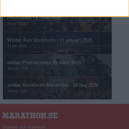
INTRESSANTA LOPP
Höstrusket • 8 november
8 nov 2025
Winter Run Stockholm • 31 januari 2026
31 jan 2026
adidas Premiärmilen 28 mars 2026
28 mar 2026
adidas Stockholm Marathon – 30 maj 2026
30 maj 2026
Utgivare och redaktion