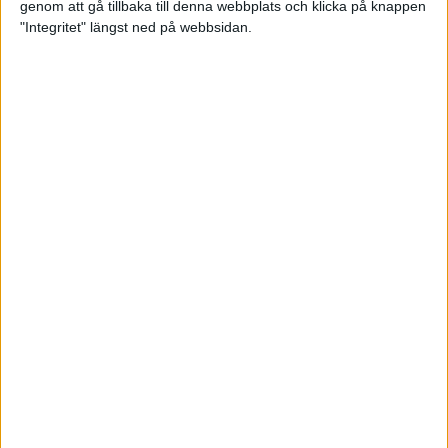
genom att gå tillbaka till denna webbplats och klicka på knappen
"Integritet" längst ned på webbsidan.
Träningsprogrammen som gör dig
redo för Lidingöloppet
28 jun 2022
• Löpningen
• Träning
Om vätska och träning
23 jun 2022
• Löpningen
• Träning
SM-vinnaren Anastasia Denisova:
"Att äta mindre är aldrig
lösningen!"
23 jun 2022
• Löpningen
• Tävling
Supertalangen Samuel Pihlström:
”De flesta hänger upp sig för
mycket på tider”
23 jun 2022
• Löpningen
• Tävling