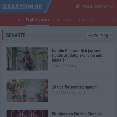
TRÄNINGSPROGRAM
Start
Nyheterna
Löpningen
Träningen
Inspirati
SENASTE
Karolin Ohlsson: Och jag som
trodde att detta skulle bli mitt
bästa år
Träning
• Tävling
10 tips för semestermaten!
1 jul 2022
• Livet
• Kost
EM-vinnaren Patricia Strenius