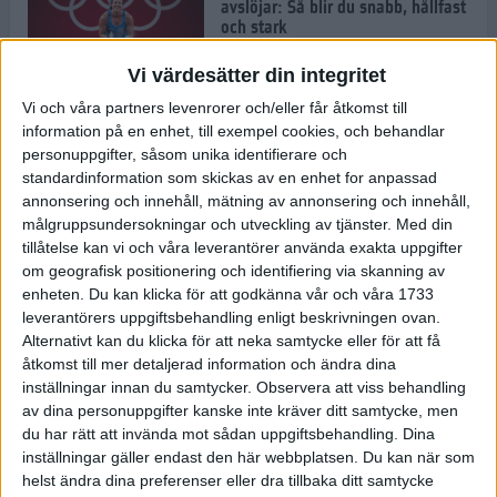
avslöjar: Så blir du snabb, hållfast
och stark
1 jul 2022
Vi värdesätter din integritet
Vi och våra partners levenrorer och/eller får åtkomst till
Pihlen spetsigast i skuggan av ett
information på en enhet, till exempel cookies, och behandlar
stavrekord
personuppgifter, såsom unika identifierare och
1 jul 2022
standardinformation som skickas av en enhet for anpassad
annonsering och innehåll, mätning av annonsering och innehåll,
målgruppsundersokningar och utveckling av tjänster.
Med din
tillåtelse kan vi och våra leverantörer använda exakta uppgifter
Löparens guide till
om geografisk positionering och identifiering via skanning av
Diamantgalaxen
enheten. Du kan klicka för att godkänna vår och våra 1733
29 jun 2022
leverantörers uppgiftsbehandling enligt beskrivningen ovan.
Alternativt kan du klicka för att neka samtycke eller för att få
åtkomst till mer detaljerad information och ändra dina
inställningar innan du samtycker.
Observera att viss behandling
Att löpträna i värmen
av dina personuppgifter kanske inte kräver ditt samtycke, men
29 jun 2022
du har rätt att invända mot sådan uppgiftsbehandling. Dina
inställningar gäller endast den här webbplatsen. Du kan när som
helst ändra dina preferenser eller dra tillbaka ditt samtycke