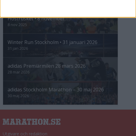
INTRESSANTA LOPP
Höstrusket • 8 november
8 nov 2025
Winter Run Stockholm • 31 januari 2026
31 jan 2026
adidas Premiärmilen 28 mars 2026
28 mar 2026
adidas Stockholm Marathon – 30 maj 2026
30 maj 2026
Utgivare och redaktion