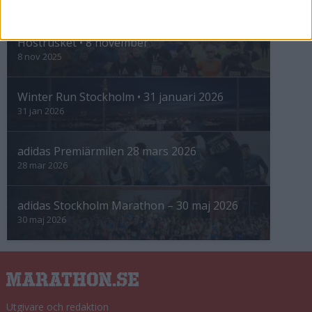
INTRESSANTA LOPP
Höstrusket • 8 november
8 nov 2025
Winter Run Stockholm • 31 januari 2026
31 jan 2026
adidas Premiärmilen 28 mars 2026
28 mar 2026
adidas Stockholm Marathon – 30 maj 2026
30 maj 2026
Utgivare och redaktion