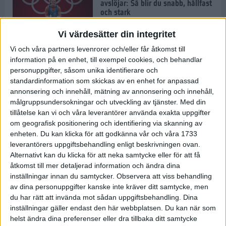
avslöjar: Så blir du snabb, hållfast
och stark
1 jul 2022
Vi värdesätter din integritet
Vi och våra partners levenrorer och/eller får åtkomst till
Pihlen spetsigast i skuggan av ett
information på en enhet, till exempel cookies, och behandlar
stavrekord
personuppgifter, såsom unika identifierare och
1 jul 2022
standardinformation som skickas av en enhet for anpassad
annonsering och innehåll, mätning av annonsering och innehåll,
målgruppsundersokningar och utveckling av tjänster.
Med din
tillåtelse kan vi och våra leverantörer använda exakta uppgifter
Löparens guide till
om geografisk positionering och identifiering via skanning av
Diamantgalaxen
enheten. Du kan klicka för att godkänna vår och våra 1733
29 jun 2022
leverantörers uppgiftsbehandling enligt beskrivningen ovan.
Alternativt kan du klicka för att neka samtycke eller för att få
åtkomst till mer detaljerad information och ändra dina
inställningar innan du samtycker.
Observera att viss behandling
Att löpträna i värmen
av dina personuppgifter kanske inte kräver ditt samtycke, men
29 jun 2022
du har rätt att invända mot sådan uppgiftsbehandling. Dina
inställningar gäller endast den här webbplatsen. Du kan när som
helst ändra dina preferenser eller dra tillbaka ditt samtycke