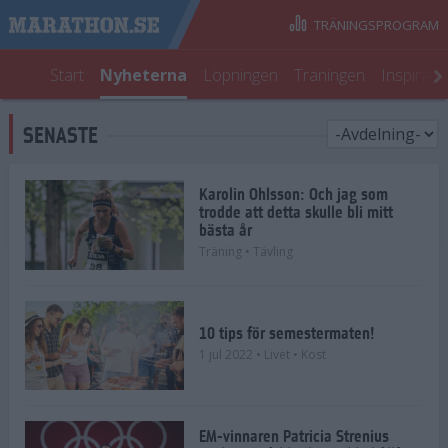
TRÄNINGSPROGRAM
Start
Nyheterna
Löpningen
Träningen
Inspirati
SENASTE
Karolin Ohlsson: Och jag som
trodde att detta skulle bli mitt
bästa år
Träning
• Tävling
10 tips för semestermaten!
1 jul 2022
• Livet
• Kost
EM-vinnaren Patricia Strenius