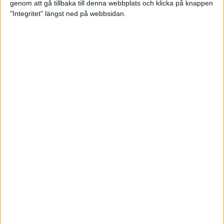
genom att gå tillbaka till denna webbplats och klicka på knappen
"Integritet" längst ned på webbsidan.
Träningsprogrammen som gör dig
redo för Lidingöloppet
28 jun 2022
• Löpningen
• Träning
Om vätska och träning
23 jun 2022
• Löpningen
• Träning
SM-vinnaren Anastasia Denisova:
"Att äta mindre är aldrig
lösningen!"
23 jun 2022
• Löpningen
• Tävling
Supertalangen Samuel Pihlström:
”De flesta hänger upp sig för
mycket på tider”
23 jun 2022
• Löpningen
• Tävling