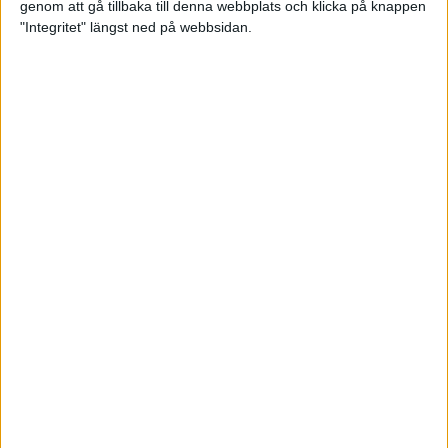
genom att gå tillbaka till denna webbplats och klicka på knappen
"Integritet" längst ned på webbsidan.
Träningsprogrammen som gör dig
redo för Lidingöloppet
28 jun 2022
• Löpningen
• Träning
Om vätska och träning
23 jun 2022
• Löpningen
• Träning
SM-vinnaren Anastasia Denisova:
"Att äta mindre är aldrig
lösningen!"
23 jun 2022
• Löpningen
• Tävling
Supertalangen Samuel Pihlström:
”De flesta hänger upp sig för
mycket på tider”
23 jun 2022
• Löpningen
• Tävling