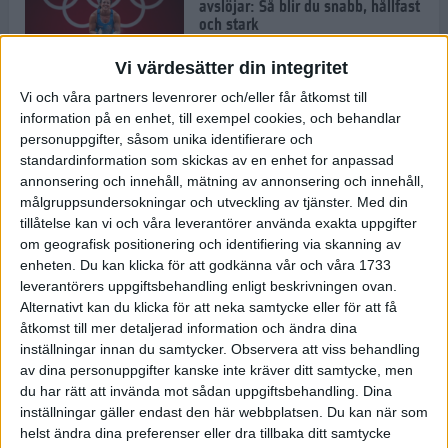
avslöjar: Så blir du snabb, hållfast
och stark
1 jul 2022
Vi värdesätter din integritet
Vi och våra partners levenrorer och/eller får åtkomst till
Pihlen spetsigast i skuggan av ett
information på en enhet, till exempel cookies, och behandlar
stavrekord
personuppgifter, såsom unika identifierare och
1 jul 2022
standardinformation som skickas av en enhet for anpassad
annonsering och innehåll, mätning av annonsering och innehåll,
målgruppsundersokningar och utveckling av tjänster.
Med din
tillåtelse kan vi och våra leverantörer använda exakta uppgifter
Löparens guide till
om geografisk positionering och identifiering via skanning av
Diamantgalaxen
enheten. Du kan klicka för att godkänna vår och våra 1733
29 jun 2022
leverantörers uppgiftsbehandling enligt beskrivningen ovan.
Alternativt kan du klicka för att neka samtycke eller för att få
åtkomst till mer detaljerad information och ändra dina
inställningar innan du samtycker.
Observera att viss behandling
Att löpträna i värmen
av dina personuppgifter kanske inte kräver ditt samtycke, men
29 jun 2022
du har rätt att invända mot sådan uppgiftsbehandling. Dina
inställningar gäller endast den här webbplatsen. Du kan när som
helst ändra dina preferenser eller dra tillbaka ditt samtycke