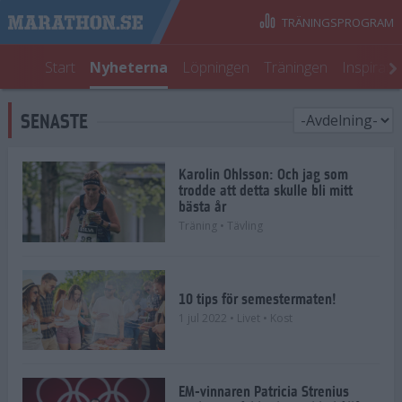
TRÄNINGSPROGRAM
Start
Nyheterna
Löpningen
Träningen
Inspirati
SENASTE
Karolin Ohlsson: Och jag som
trodde att detta skulle bli mitt
bästa år
Träning
• Tävling
10 tips för semestermaten!
1 jul 2022
• Livet
• Kost
EM-vinnaren Patricia Strenius