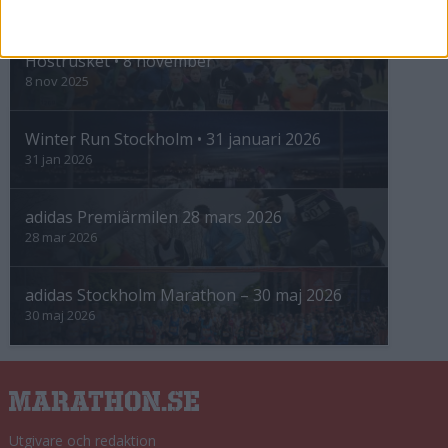
INTRESSANTA LOPP
Höstrusket • 8 november
8 nov 2025
Winter Run Stockholm • 31 januari 2026
31 jan 2026
adidas Premiärmilen 28 mars 2026
28 mar 2026
adidas Stockholm Marathon – 30 maj 2026
30 maj 2026
Utgivare och redaktion