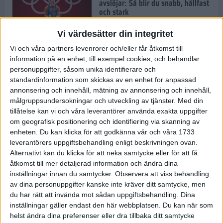
avslöjar: Så blir du snabb, hållfast
och stark
1 jul 2022
Vi värdesätter din integritet
Vi och våra partners levenrorer och/eller får åtkomst till
Pihlen spetsigast i skuggan av ett
information på en enhet, till exempel cookies, och behandlar
stavrekord
personuppgifter, såsom unika identifierare och
1 jul 2022
standardinformation som skickas av en enhet for anpassad
annonsering och innehåll, mätning av annonsering och innehåll,
målgruppsundersokningar och utveckling av tjänster.
Med din
tillåtelse kan vi och våra leverantörer använda exakta uppgifter
Löparens guide till
om geografisk positionering och identifiering via skanning av
Diamantgalaxen
enheten. Du kan klicka för att godkänna vår och våra 1733
29 jun 2022
leverantörers uppgiftsbehandling enligt beskrivningen ovan.
Alternativt kan du klicka för att neka samtycke eller för att få
åtkomst till mer detaljerad information och ändra dina
inställningar innan du samtycker.
Observera att viss behandling
Att löpträna i värmen
av dina personuppgifter kanske inte kräver ditt samtycke, men
29 jun 2022
du har rätt att invända mot sådan uppgiftsbehandling. Dina
inställningar gäller endast den här webbplatsen. Du kan när som
helst ändra dina preferenser eller dra tillbaka ditt samtycke