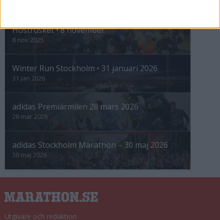
INTRESSANTA LOPP
Höstrusket • 8 november
8 nov 2025
Winter Run Stockholm • 31 januari 2026
31 jan 2026
adidas Premiärmilen 28 mars 2026
28 mar 2026
adidas Stockholm Marathon – 30 maj 2026
30 maj 2026
Utgivare och redaktion