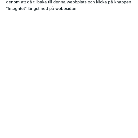
genom att gå tillbaka till denna webbplats och klicka på knappen
"Integritet" längst ned på webbsidan.
Träningsprogrammen som gör dig
redo för Lidingöloppet
28 jun 2022
• Löpningen
• Träning
Om vätska och träning
23 jun 2022
• Löpningen
• Träning
SM-vinnaren Anastasia Denisova:
"Att äta mindre är aldrig
lösningen!"
23 jun 2022
• Löpningen
• Tävling
Supertalangen Samuel Pihlström:
”De flesta hänger upp sig för
mycket på tider”
23 jun 2022
• Löpningen
• Tävling