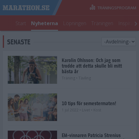
TRÄNINGSPROGRAM
Start
Nyheterna
Löpningen
Träningen
Inspirati
SENASTE
Karolin Ohlsson: Och jag som
trodde att detta skulle bli mitt
bästa år
Träning
• Tävling
10 tips för semestermaten!
1 jul 2022
• Livet
• Kost
EM-vinnaren Patricia Strenius