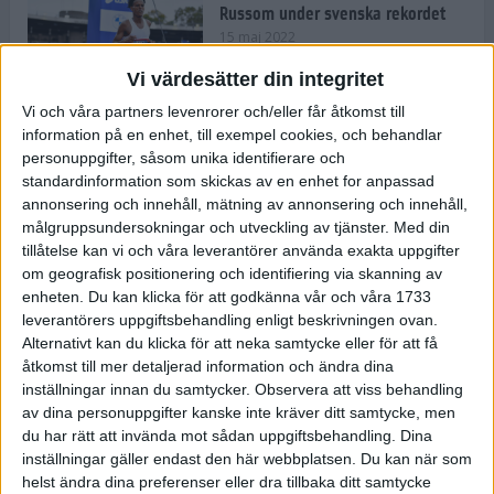
Russom under svenska rekordet
15 maj 2022
Vi värdesätter din integritet
Vi och våra partners levenrorer och/eller får åtkomst till
information på en enhet, till exempel cookies, och behandlar
Våga Vårruset Avsnitt 4
personuppgifter, såsom unika identifierare och
Träning
• Våga Vårruset
standardinformation som skickas av en enhet for anpassad
4 min
annonsering och innehåll, mätning av annonsering och innehåll,
målgruppsundersokningar och utveckling av tjänster.
Med din
tillåtelse kan vi och våra leverantörer använda exakta uppgifter
Så slår du dina personliga rekord
om geografisk positionering och identifiering via skanning av
under loppåret 2022
enheten. Du kan klicka för att godkänna vår och våra 1733
10 maj 2022
• Träningen
• Alternativ
leverantörers uppgiftsbehandling enligt beskrivningen ovan.
träning
Alternativt kan du klicka för att neka samtycke eller för att få
åtkomst till mer detaljerad information och ändra dina
Vägen mot maran: Sanna om att
inställningar innan du samtycker.
Observera att viss behandling
kombinera elitlöpningen med
av dina personuppgifter kanske inte kräver ditt samtycke, men
lärarjobbet
du har rätt att invända mot sådan uppgiftsbehandling. Dina
10 maj 2022
• Träningen
• Vägen mot
4 min
inställningar gäller endast den här webbplatsen. Du kan när som
maran 2022
helst ändra dina preferenser eller dra tillbaka ditt samtycke