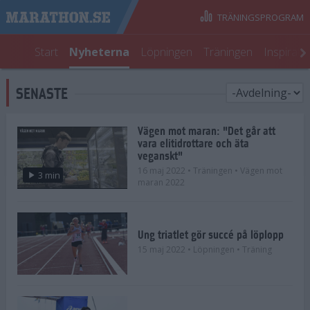
TRÄNINGSPROGRAM
Start
Nyheterna
Löpningen
Träningen
Inspirati
SENASTE
Vägen mot maran: "Det går att
vara elitidrottare och äta
veganskt"
16 maj 2022
• Träningen
• Vägen mot
3 min
maran 2022
Ung triatlet gör succé på löplopp
15 maj 2022
• Löpningen
• Träning