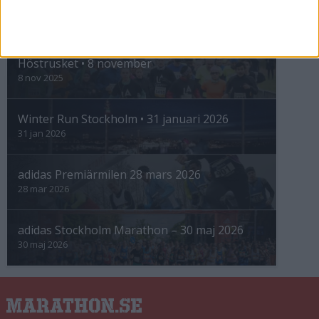
INTRESSANTA LOPP
Höstrusket • 8 november
8 nov 2025
Winter Run Stockholm • 31 januari 2026
31 jan 2026
adidas Premiärmilen 28 mars 2026
28 mar 2026
adidas Stockholm Marathon – 30 maj 2026
30 maj 2026