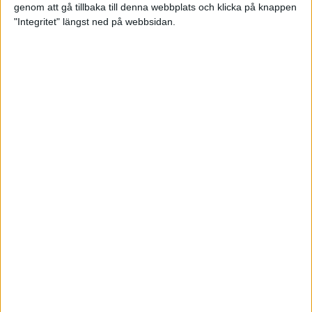
genom att gå tillbaka till denna webbplats och klicka på knappen
"Integritet" längst ned på webbsidan.
Våga Vårruset avsnitt 3
Träning
• Våga Vårruset
5 min
Orienteraren som kvalade in till
EM i maraton
6 maj 2022
Vägen mot maran: Tommy
springer adidas Premiärhalvan
2 maj 2022
• Träningen
• Vägen mot
4 min
maran 2022
Våga Vårruset avsnitt 2
29 apr 2022
• Träningen
• Våga
Vårruset