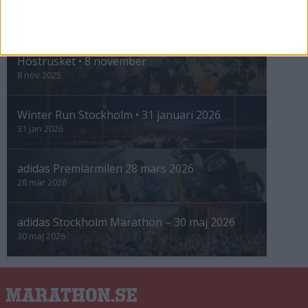
INTRESSANTA LOPP
Höstrusket • 8 november
8 nov 2025
Winter Run Stockholm • 31 januari 2026
31 jan 2026
adidas Premiärmilen 28 mars 2026
28 mar 2026
adidas Stockholm Marathon – 30 maj 2026
30 maj 2026