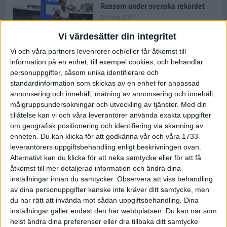
Russom under svenska rekordet
15 maj 2022
Vi värdesätter din integritet
Vi och våra partners levenrorer och/eller får åtkomst till
information på en enhet, till exempel cookies, och behandlar
Våga Vårruset Avsnitt 4
personuppgifter, såsom unika identifierare och
Träning
• Våga Vårruset
standardinformation som skickas av en enhet for anpassad
4 min
annonsering och innehåll, mätning av annonsering och innehåll,
målgruppsundersokningar och utveckling av tjänster.
Med din
tillåtelse kan vi och våra leverantörer använda exakta uppgifter
Så slår du dina personliga rekord
om geografisk positionering och identifiering via skanning av
under loppåret 2022
enheten. Du kan klicka för att godkänna vår och våra 1733
10 maj 2022
• Träningen
• Alternativ
leverantörers uppgiftsbehandling enligt beskrivningen ovan.
träning
Alternativt kan du klicka för att neka samtycke eller för att få
åtkomst till mer detaljerad information och ändra dina
Vägen mot maran: Sanna om att
inställningar innan du samtycker.
Observera att viss behandling
kombinera elitlöpningen med
av dina personuppgifter kanske inte kräver ditt samtycke, men
lärarjobbet
du har rätt att invända mot sådan uppgiftsbehandling. Dina
10 maj 2022
• Träningen
• Vägen mot
4 min
inställningar gäller endast den här webbplatsen. Du kan när som
maran 2022
helst ändra dina preferenser eller dra tillbaka ditt samtycke