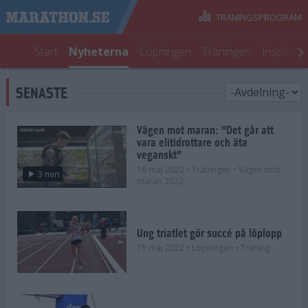
TRÄNINGSPROGRAM
Start
Nyheterna
Löpningen
Träningen
Inspirati
SENASTE
Vägen mot maran: "Det går att
vara elitidrottare och äta
veganskt"
16 maj 2022
• Träningen
• Vägen mot
3 min
maran 2022
Ung triatlet gör succé på löplopp
15 maj 2022
• Löpningen
• Träning