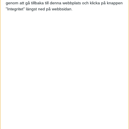
genom att gå tillbaka till denna webbplats och klicka på knappen
"Integritet" längst ned på webbsidan.
Våga Vårruset avsnitt 3
Träning
• Våga Vårruset
5 min
Orienteraren som kvalade in till
EM i maraton
6 maj 2022
Vägen mot maran: Tommy
springer adidas Premiärhalvan
2 maj 2022
• Träningen
• Vägen mot
4 min
maran 2022
Våga Vårruset avsnitt 2
29 apr 2022
• Träningen
• Våga
Vårruset