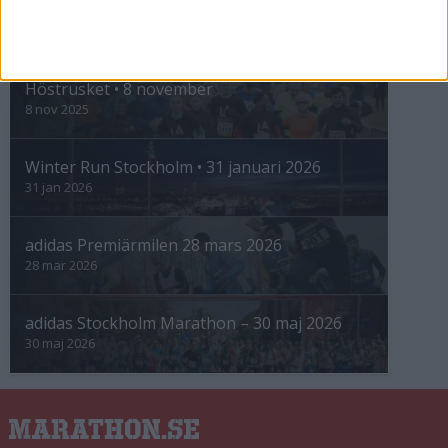
INTRESSANTA LOPP
Höstrusket • 8 november
8 nov 2025
Winter Run Stockholm • 31 januari 2026
31 jan 2026
adidas Premiärmilen 28 mars 2026
28 mar 2026
adidas Stockholm Marathon – 30 maj 2026
30 maj 2026