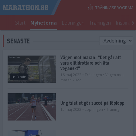
TRÄNINGSPROGRAM
Start
Nyheterna
Löpningen
Träningen
Inspirati
SENASTE
Vägen mot maran: "Det går att
vara elitidrottare och äta
veganskt"
16 maj 2022
• Träningen
• Vägen mot
3 min
maran 2022
Ung triatlet gör succé på löplopp
15 maj 2022
• Löpningen
• Träning