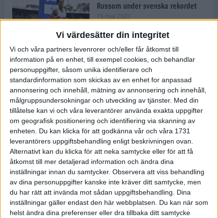
Russom under svenska rekordet
15 maj 2022
Vi värdesätter din integritet
Vi och våra partners levenrorer och/eller får åtkomst till
information på en enhet, till exempel cookies, och behandlar
Våga Vårruset Avsnitt 4
personuppgifter, såsom unika identifierare och
Träning
• Våga Vårruset
standardinformation som skickas av en enhet for anpassad
4 min
annonsering och innehåll, mätning av annonsering och innehåll,
målgruppsundersokningar och utveckling av tjänster.
Med din
tillåtelse kan vi och våra leverantörer använda exakta uppgifter
Så slår du dina personliga rekord
om geografisk positionering och identifiering via skanning av
under loppåret 2022
enheten. Du kan klicka för att godkänna vår och våra 1731
10 maj 2022
• Träningen
• Alternativ
leverantörers uppgiftsbehandling enligt beskrivningen ovan.
träning
Alternativt kan du klicka för att neka samtycke eller för att få
åtkomst till mer detaljerad information och ändra dina
Vägen mot maran: Sanna om att
inställningar innan du samtycker.
Observera att viss behandling
kombinera elitlöpningen med
av dina personuppgifter kanske inte kräver ditt samtycke, men
lärarjobbet
du har rätt att invända mot sådan uppgiftsbehandling. Dina
10 maj 2022
• Träningen
• Vägen mot
4 min
inställningar gäller endast den här webbplatsen. Du kan när som
maran 2022
helst ändra dina preferenser eller dra tillbaka ditt samtycke