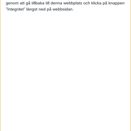
genom att gå tillbaka till denna webbplats och klicka på knappen
"Integritet" längst ned på webbsidan.
Våga Vårruset avsnitt 3
Träning
• Våga Vårruset
5 min
Orienteraren som kvalade in till
EM i maraton
6 maj 2022
Vägen mot maran: Tommy
springer adidas Premiärhalvan
2 maj 2022
• Träningen
• Vägen mot
4 min
maran 2022
Våga Vårruset avsnitt 2
29 apr 2022
• Träningen
• Våga
Vårruset