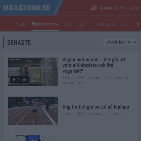
TRÄNINGSPROGRAM
Start
Nyheterna
Löpningen
Träningen
Inspirati
SENASTE
Vägen mot maran: "Det går att
vara elitidrottare och äta
veganskt"
16 maj 2022
• Träningen
• Vägen mot
3 min
maran 2022
Ung triatlet gör succé på löplopp
15 maj 2022
• Löpningen
• Träning