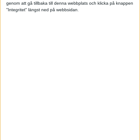
genom att gå tillbaka till denna webbplats och klicka på knappen
"Integritet" längst ned på webbsidan.
Våga Vårruset avsnitt 3
Träning
• Våga Vårruset
5 min
Orienteraren som kvalade in till
EM i maraton
6 maj 2022
Vägen mot maran: Tommy
springer adidas Premiärhalvan
2 maj 2022
• Träningen
• Vägen mot
4 min
maran 2022
Våga Vårruset avsnitt 2
29 apr 2022
• Träningen
• Våga
Vårruset