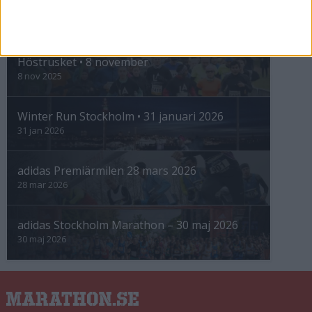
INTRESSANTA LOPP
Höstrusket • 8 november
8 nov 2025
Winter Run Stockholm • 31 januari 2026
31 jan 2026
adidas Premiärmilen 28 mars 2026
28 mar 2026
adidas Stockholm Marathon – 30 maj 2026
30 maj 2026