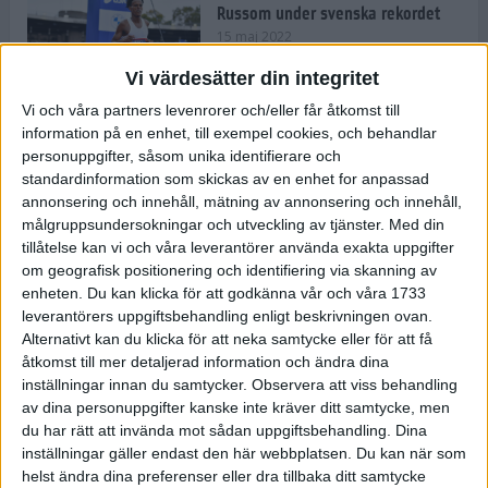
Russom under svenska rekordet
15 maj 2022
Vi värdesätter din integritet
Vi och våra partners levenrorer och/eller får åtkomst till
information på en enhet, till exempel cookies, och behandlar
Våga Vårruset Avsnitt 4
personuppgifter, såsom unika identifierare och
Träning
• Våga Vårruset
standardinformation som skickas av en enhet for anpassad
4 min
annonsering och innehåll, mätning av annonsering och innehåll,
målgruppsundersokningar och utveckling av tjänster.
Med din
tillåtelse kan vi och våra leverantörer använda exakta uppgifter
Så slår du dina personliga rekord
om geografisk positionering och identifiering via skanning av
under loppåret 2022
enheten. Du kan klicka för att godkänna vår och våra 1733
10 maj 2022
• Träningen
• Alternativ
leverantörers uppgiftsbehandling enligt beskrivningen ovan.
träning
Alternativt kan du klicka för att neka samtycke eller för att få
åtkomst till mer detaljerad information och ändra dina
Vägen mot maran: Sanna om att
inställningar innan du samtycker.
Observera att viss behandling
kombinera elitlöpningen med
av dina personuppgifter kanske inte kräver ditt samtycke, men
lärarjobbet
du har rätt att invända mot sådan uppgiftsbehandling. Dina
10 maj 2022
• Träningen
• Vägen mot
4 min
inställningar gäller endast den här webbplatsen. Du kan när som
maran 2022
helst ändra dina preferenser eller dra tillbaka ditt samtycke