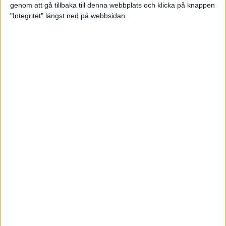
genom att gå tillbaka till denna webbplats och klicka på knappen
"Integritet" längst ned på webbsidan.
Våga Vårruset avsnitt 3
Träning
• Våga Vårruset
5 min
Orienteraren som kvalade in till
EM i maraton
6 maj 2022
Vägen mot maran: Tommy
springer adidas Premiärhalvan
2 maj 2022
• Träningen
• Vägen mot
4 min
maran 2022
Våga Vårruset avsnitt 2
29 apr 2022
• Träningen
• Våga
Vårruset