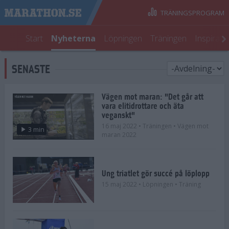
TRÄNINGSPROGRAM
Start
Nyheterna
Löpningen
Träningen
Inspirati
SENASTE
Vägen mot maran: "Det går att
vara elitidrottare och äta
veganskt"
16 maj 2022
• Träningen
• Vägen mot
3 min
maran 2022
Ung triatlet gör succé på löplopp
15 maj 2022
• Löpningen
• Träning