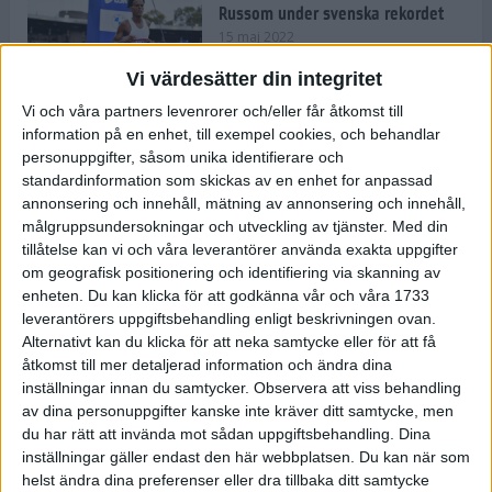
Russom under svenska rekordet
15 maj 2022
Vi värdesätter din integritet
Vi och våra partners levenrorer och/eller får åtkomst till
information på en enhet, till exempel cookies, och behandlar
Våga Vårruset Avsnitt 4
personuppgifter, såsom unika identifierare och
Träning
• Våga Vårruset
standardinformation som skickas av en enhet for anpassad
4 min
annonsering och innehåll, mätning av annonsering och innehåll,
målgruppsundersokningar och utveckling av tjänster.
Med din
tillåtelse kan vi och våra leverantörer använda exakta uppgifter
Så slår du dina personliga rekord
om geografisk positionering och identifiering via skanning av
under loppåret 2022
enheten. Du kan klicka för att godkänna vår och våra 1733
10 maj 2022
• Träningen
• Alternativ
leverantörers uppgiftsbehandling enligt beskrivningen ovan.
träning
Alternativt kan du klicka för att neka samtycke eller för att få
åtkomst till mer detaljerad information och ändra dina
Vägen mot maran: Sanna om att
inställningar innan du samtycker.
Observera att viss behandling
kombinera elitlöpningen med
av dina personuppgifter kanske inte kräver ditt samtycke, men
lärarjobbet
du har rätt att invända mot sådan uppgiftsbehandling. Dina
10 maj 2022
• Träningen
• Vägen mot
4 min
inställningar gäller endast den här webbplatsen. Du kan när som
maran 2022
helst ändra dina preferenser eller dra tillbaka ditt samtycke