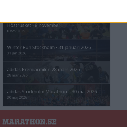
INTRESSANTA LOPP
Höstrusket • 8 november
8 nov 2025
Winter Run Stockholm • 31 januari 2026
31 jan 2026
adidas Premiärmilen 28 mars 2026
28 mar 2026
adidas Stockholm Marathon – 30 maj 2026
30 maj 2026