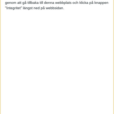
genom att gå tillbaka till denna webbplats och klicka på knappen
"Integritet" längst ned på webbsidan.
Våga Vårruset avsnitt 3
Träning
• Våga Vårruset
5 min
Orienteraren som kvalade in till
EM i maraton
6 maj 2022
Vägen mot maran: Tommy
springer adidas Premiärhalvan
2 maj 2022
• Träningen
• Vägen mot
4 min
maran 2022
Våga Vårruset avsnitt 2
29 apr 2022
• Träningen
• Våga
Vårruset