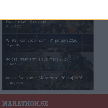
INTRESSANTA LOPP
Höstrusket • 8 november
8 nov 2025
Winter Run Stockholm • 31 januari 2026
31 jan 2026
adidas Premiärmilen 28 mars 2026
28 mar 2026
adidas Stockholm Marathon – 30 maj 2026
30 maj 2026