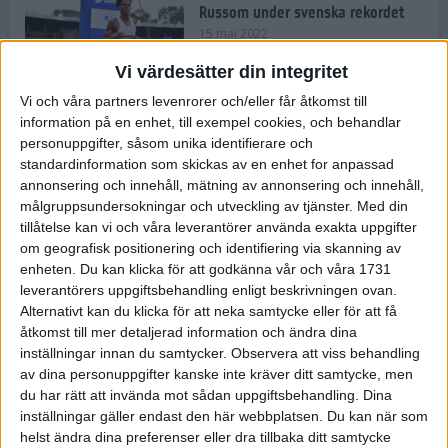
Russom under svenska rekordet
15 maj 2022
Vi värdesätter din integritet
Vi och våra partners levenrorer och/eller får åtkomst till
information på en enhet, till exempel cookies, och behandlar
Våga Vårruset Avsnitt 4
personuppgifter, såsom unika identifierare och
Träning
• Våga Vårruset
standardinformation som skickas av en enhet for anpassad
4 min
annonsering och innehåll, mätning av annonsering och innehåll,
målgruppsundersokningar och utveckling av tjänster.
Med din
tillåtelse kan vi och våra leverantörer använda exakta uppgifter
Så slår du dina personliga rekord
om geografisk positionering och identifiering via skanning av
under loppåret 2022
enheten. Du kan klicka för att godkänna vår och våra 1731
10 maj 2022
• Träningen
• Alternativ
leverantörers uppgiftsbehandling enligt beskrivningen ovan.
träning
Alternativt kan du klicka för att neka samtycke eller för att få
åtkomst till mer detaljerad information och ändra dina
Vägen mot maran: Sanna om att
inställningar innan du samtycker.
Observera att viss behandling
kombinera elitlöpningen med
av dina personuppgifter kanske inte kräver ditt samtycke, men
lärarjobbet
du har rätt att invända mot sådan uppgiftsbehandling. Dina
10 maj 2022
• Träningen
• Vägen mot
4 min
inställningar gäller endast den här webbplatsen. Du kan när som
maran 2022
helst ändra dina preferenser eller dra tillbaka ditt samtycke