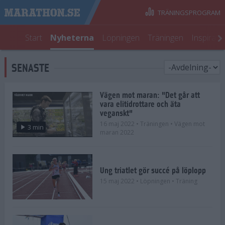
TRÄNINGSPROGRAM
Start
Nyheterna
Löpningen
Träningen
Inspirati
SENASTE
Vägen mot maran: "Det går att
vara elitidrottare och äta
veganskt"
16 maj 2022
• Träningen
• Vägen mot
3 min
maran 2022
Ung triatlet gör succé på löplopp
15 maj 2022
• Löpningen
• Träning