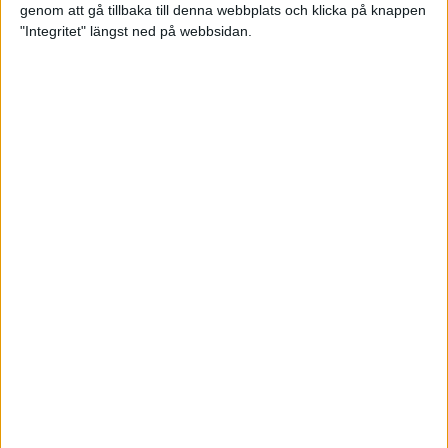
genom att gå tillbaka till denna webbplats och klicka på knappen
"Integritet" längst ned på webbsidan.
Våga Vårruset avsnitt 3
Träning
• Våga Vårruset
5 min
Orienteraren som kvalade in till
EM i maraton
6 maj 2022
Vägen mot maran: Tommy
springer adidas Premiärhalvan
2 maj 2022
• Träningen
• Vägen mot
4 min
maran 2022
Våga Vårruset avsnitt 2
29 apr 2022
• Träningen
• Våga
Vårruset