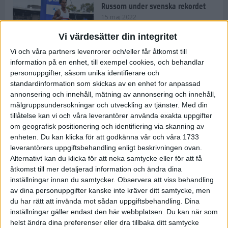
Russom under svenska rekordet
15 maj 2022
Vi värdesätter din integritet
Vi och våra partners levenrorer och/eller får åtkomst till
information på en enhet, till exempel cookies, och behandlar
Våga Vårruset Avsnitt 4
personuppgifter, såsom unika identifierare och
Träning
• Våga Vårruset
standardinformation som skickas av en enhet for anpassad
4 min
annonsering och innehåll, mätning av annonsering och innehåll,
målgruppsundersokningar och utveckling av tjänster.
Med din
tillåtelse kan vi och våra leverantörer använda exakta uppgifter
Så slår du dina personliga rekord
om geografisk positionering och identifiering via skanning av
under loppåret 2022
enheten. Du kan klicka för att godkänna vår och våra 1733
10 maj 2022
• Träningen
• Alternativ
leverantörers uppgiftsbehandling enligt beskrivningen ovan.
träning
Alternativt kan du klicka för att neka samtycke eller för att få
åtkomst till mer detaljerad information och ändra dina
Vägen mot maran: Sanna om att
inställningar innan du samtycker.
Observera att viss behandling
kombinera elitlöpningen med
av dina personuppgifter kanske inte kräver ditt samtycke, men
lärarjobbet
du har rätt att invända mot sådan uppgiftsbehandling. Dina
10 maj 2022
• Träningen
• Vägen mot
4 min
inställningar gäller endast den här webbplatsen. Du kan när som
maran 2022
helst ändra dina preferenser eller dra tillbaka ditt samtycke