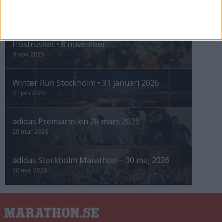
INTRESSANTA LOPP
Höstrusket • 8 november
8 nov 2025
Winter Run Stockholm • 31 januari 2026
31 jan 2026
adidas Premiärmilen 28 mars 2026
28 mar 2026
adidas Stockholm Marathon – 30 maj 2026
30 maj 2026