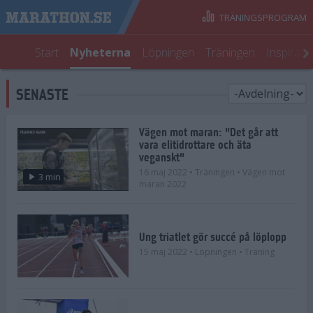
TRÄNINGSPROGRAM
Start
Nyheterna
Löpningen
Träningen
Inspirati
SENASTE
Vägen mot maran: "Det går att
vara elitidrottare och äta
veganskt"
16 maj 2022
• Träningen
• Vägen mot
3 min
maran 2022
Ung triatlet gör succé på löplopp
15 maj 2022
• Löpningen
• Träning