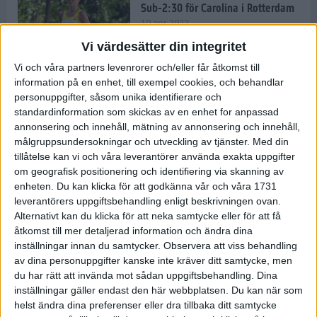
Sub-2:30 för Carolina i Rotterdam
10 apr 2022
Vi värdesätter din integritet
Vi och våra partners levenrorer och/eller får åtkomst till
information på en enhet, till exempel cookies, och behandlar
Carro tar nya steg på Rotterdam
personuppgifter, såsom unika identifierare och
Marathon
standardinformation som skickas av en enhet for anpassad
9 apr 2022
annonsering och innehåll, mätning av annonsering och innehåll,
målgruppsundersokningar och utveckling av tjänster.
Med din
tillåtelse kan vi och våra leverantörer använda exakta uppgifter
Härlig och färgglad mat gör dig
om geografisk positionering och identifiering via skanning av
redo för träning och tävling
enheten. Du kan klicka för att godkänna vår och våra 1731
8 apr 2022
• Träningen
• Kost
leverantörers uppgiftsbehandling enligt beskrivningen ovan.
Alternativt kan du klicka för att neka samtycke eller för att få
åtkomst till mer detaljerad information och ändra dina
inställningar innan du samtycker.
Observera att viss behandling
– Glåporden har stärkt mig
av dina personuppgifter kanske inte kräver ditt samtycke, men
mentalt
du har rätt att invända mot sådan uppgiftsbehandling. Dina
8 apr 2022
• Löpningen
• Träning
inställningar gäller endast den här webbplatsen. Du kan när som
helst ändra dina preferenser eller dra tillbaka ditt samtycke