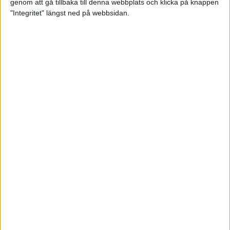
genom att gå tillbaka till denna webbplats och klicka på knappen
"Integritet" längst ned på webbsidan.
Bli startklar för halvmaran
5 apr 2022
• Löpningen
• Träning
Vägen mot maran – Låås och
Mustonen springer adidas
Premiärmilen
4 apr 2022
• Träningen
• Vägen mot
4 min
maran 2022
Jag har lärt mig att älska löpning
1 apr 2022
Testa tre helt olika intervallpass
29 mar 2022
• Löpningen
• Träning