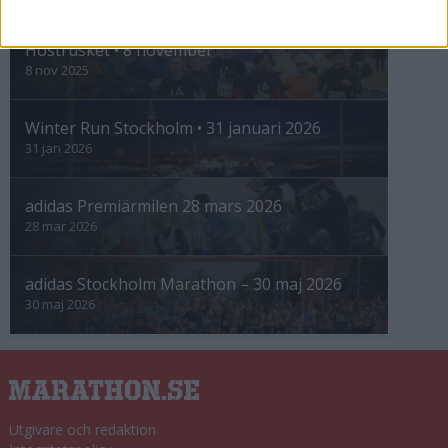
INTRESSANTA LOPP
Höstrusket • 8 november
8 nov 2025
Winter Run Stockholm • 31 januari 2026
31 jan 2026
adidas Premiärmilen 28 mars 2026
28 mar 2026
adidas Stockholm Marathon – 30 maj 2026
30 maj 2026
Utgivare och redaktion