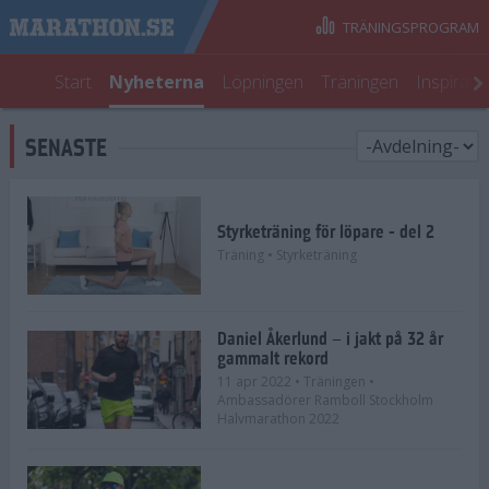
TRÄNINGSPROGRAM
Start
Nyheterna
Löpningen
Träningen
Inspirati
SENASTE
Styrketräning för löpare - del 2
Träning
• Styrketräning
Daniel Åkerlund – i jakt på 32 år
gammalt rekord
11 apr 2022
• Träningen
•
Ambassadörer Ramboll Stockholm
Halvmarathon 2022