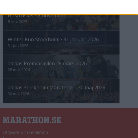
INTRESSANTA LOPP
Höstrusket • 8 november
8 nov 2025
Winter Run Stockholm • 31 januari 2026
31 jan 2026
adidas Premiärmilen 28 mars 2026
28 mar 2026
adidas Stockholm Marathon – 30 maj 2026
30 maj 2026
Utgivare och redaktion