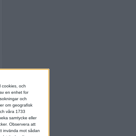
l cookies, och
av en enhet for
rsokningar och
ter om geografisk
 och våra 1733
 neka samtycke eller
cker.
Observera att
att invända mot sådan