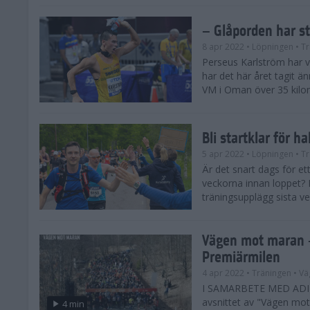
– Glåporden har s
8 apr 2022
• Löpningen
• Tr
Perseus Karlström har v
har det här året tagit än
VM i Oman över 35 kilom
Bli startklar för h
5 apr 2022
• Löpningen
• Tr
Är det snart dags för e
veckorna innan loppet? H
träningsupplägg sista ve
Vägen mot maran –
Premiärmilen
4 apr 2022
• Träningen
• Vä
I SAMARBETE MED ADI
avsnittet av "Vägen mot 
4 min