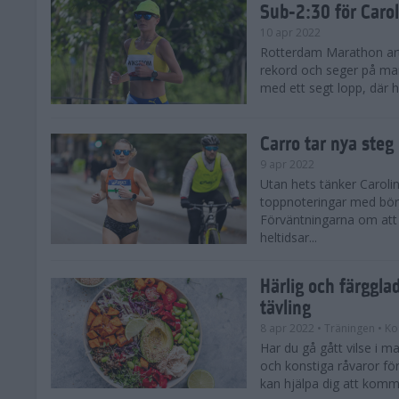
Sub-2:30 för Carol
10 apr 2022
Rotterdam Marathon art
rekord och seger på man
med ett segt lopp, där h
Carro tar nya ste
9 apr 2022
Utan hets tänker Carol
toppnoteringar med bö
Förväntningarna om att 
heltidsar...
Härlig och färggla
tävling
8 apr 2022
• Träningen
• Ko
Har du gå gått vilse i m
och konstiga råvaror för
kan hjälpa dig att komma