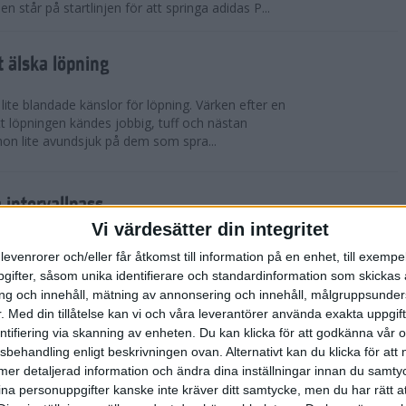
står på startlinjen för att springa adidas P...
t älska löpning
 lite blandade känslor för löpning. Värken efter en
t löpningen kändes jobbig, tuff och nästan
hon lite avundsjuk på dem som spra...
a intervallpass
Träning
Vi värdesätter din integritet
åde korta och längre distanser? Vill du förbättra
levenrorer och/eller får åtkomst till information på en enhet, till exempe
r Runacademy om tre olika intervallpass.
ifter, såsom unika identifierare och standardinformation som skickas 
tidseffektivt, och passar både nybö...
g och innehåll, mätning av annonsering och innehåll, målgruppsunde
.
Med din tillåtelse kan vi och våra leverantörer använda exakta uppgif
entifiering via skanning av enheten. Du kan klicka för att godkänna vår
aldrig mer”. Nu vill jag testa igen.
sbehandling enligt beskrivningen ovan. Alternativt kan du klicka för att
Tävling
ll mer detaljerad information och ändra dina inställningar innan du samty
naste åren etablerat sig som en av Sveriges
ina personuppgifter kanske inte kräver ditt samtycke, men du har rätt 
are. Inte nog med att hon springer otroliga