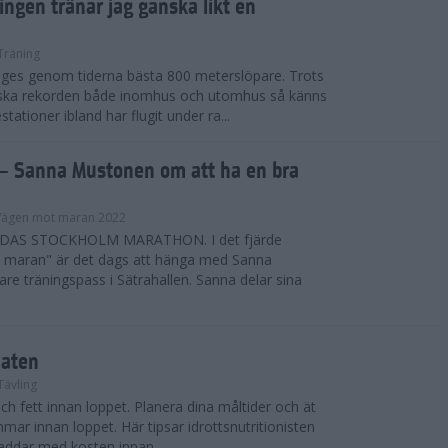
ngen tränar jag ganska likt en
Träning
iges genom tiderna bästa 800 meterslöpare. Trots
nska rekorden både inomhus och utomhus så känns
ationer ibland har flugit under ra...
– Sanna Mustonen om att ha en bra
Vägen mot maran 2022
DAS STOCKHOLM MARATHON. I det fjärde
t maran" är det dags att hänga med Sanna
re träningspass i Sätrahallen. Sanna delar sina
aten
Tävling
ch fett innan loppet. Planera dina måltider och ät
mmar innan loppet. Här tipsar idrottsnutritionisten
laddar med kosten innan ...