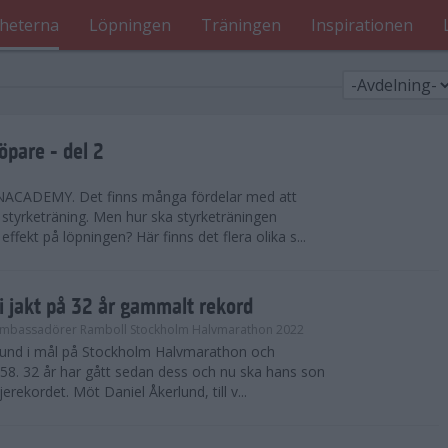
heterna
Löpningen
Träningen
Inspirationen
öpare - del 2
CADEMY. Det finns många fördelar med att
styrketräning. Men hur ska styrketräningen
effekt på löpningen? Här finns det flera olika s...
i jakt på 32 år gammalt rekord
mbassadörer Ramboll Stockholm Halvmarathon 2022
rlund i mål på Stockholm Halvmarathon och
.58. 32 år har gått sedan dess och nu ska hans son
rekordet. Möt Daniel Åkerlund, till v...