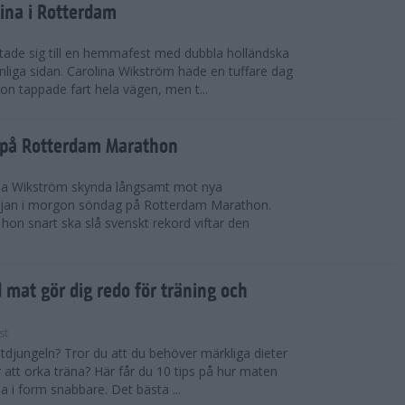
ina i Rotterdam
ade sig till en hemmafest med dubbla holländska
liga sidan. Carolina Wikström hade en tuffare dag
on tappade fart hela vägen, men t...
g på Rotterdam Marathon
ina Wikström skynda långsamt mot nya
rjan i morgon söndag på Rotterdam Marathon.
hon snart ska slå svenskt rekord viftar den
d mat gör dig redo för träning och
st
atdjungeln? Tror du att du behöver märkliga dieter
 att orka träna? Här får du 10 tips på hur maten
 i form snabbare. Det bästa ...