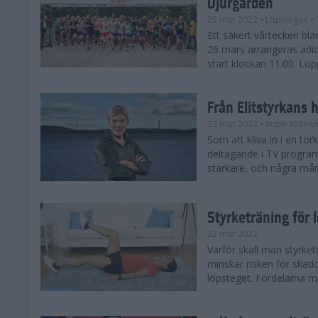
Djurgården
25 mar 2022
• Löpningen
• 
Ett säkert vårtecken b
26 mars arrangeras adi
start klockan 11.00. Lop
Från Elitstyrkans 
23 mar 2022
• Inspiratione
Som att kliva in i en tor
deltagande i TV progra
starkare, och några måna
Styrketräning för l
22 mar 2022
Varför skall man styrket
minskar risken för skado
löpsteget. Fördelarna me