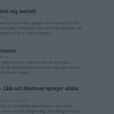
tärkt mig mentalt
äning
arit Sveriges bästa gångare de senaste åren och
nu ett kliv. I början på mars vann han guld vid Lag-
eter och är en stark medaljka...
alvmaran
äning
tt halvmaraton? Undrar du hur du ska träna
är får du bästa tipsen inför ditt lopp plus ett bra
ckan innan loppet.
 Låås och Mustonen springer adidas
gen mot maran 2022
DAS STOCKHOLM MARATHON. I det sjätte
maran" är det äntligen dags för tävling! Kristoffer