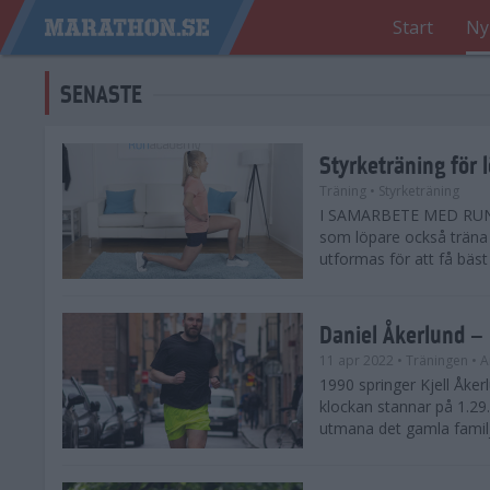
Start
Ny
SENASTE
Styrketräning för l
Träning
• Styrketräning
I SAMARBETE MED RUNA
som löpare också träna 
utformas för att få bäst 
Daniel Åkerlund – 
11 apr 2022
• Träningen
• A
1990 springer Kjell Åke
klockan stannar på 1.29
utmana det gamla familje