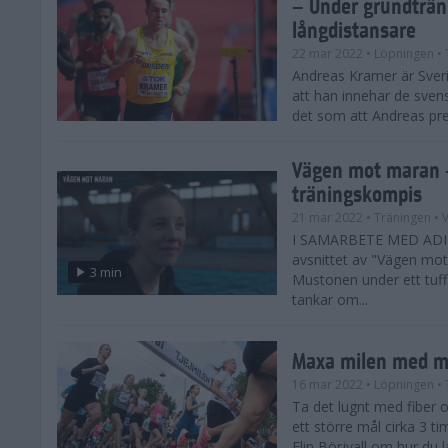
– Under grundträni
långdistansare
22 mar 2022
• Löpningen
• 
Andreas Kramer är Sver
att han innehar de sve
det som att Andreas prest
Vägen mot maran 
träningskompis
21 mar 2022
• Träningen
• 
I SAMARBETE MED ADI
avsnittet av "Vägen mo
3 min
Mustonen under ett tuffa
tankar om...
Maxa milen med m
16 mar 2022
• Löpningen
• 
Ta det lugnt med fiber o
ett större mål cirka 3 ti
Elin Börjvall om hur du 