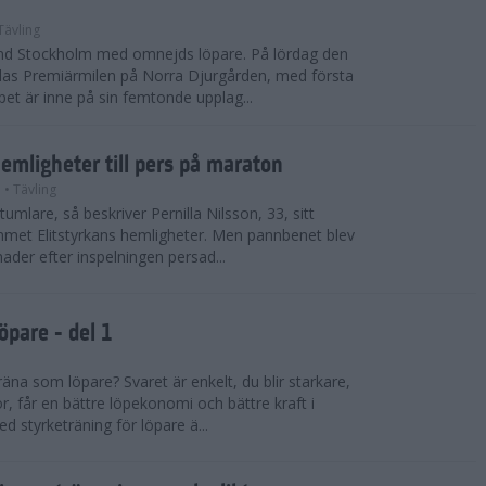
Tävling
land Stockholm med omnejds löpare. På lördag den
das Premiärmilen på Norra Djurgården, med första
pet är inne på sin femtonde upplag...
hemligheter till pers på maraton
n
• Tävling
ktumlare, så beskriver Pernilla Nilsson, 33, sitt
mmet Elitstyrkans hemligheter. Men pannbenet blev
der efter inspelningen persad...
öpare - del 1
räna som löpare? Svaret är enkelt, du blir starkare,
r, får en bättre löpekonomi och bättre kraft i
d styrketräning för löpare ä...