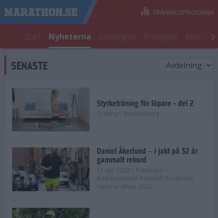
TRÄNINGSPROGRAM
Start
Nyheterna
Löpningen
Träningen
Inspirati
SENASTE
Styrketräning för löpare - del 2
Träning
• Styrketräning
Daniel Åkerlund – i jakt på 32 år
gammalt rekord
11 apr 2022
• Träningen
•
Ambassadörer Ramboll Stockholm
Halvmarathon 2022