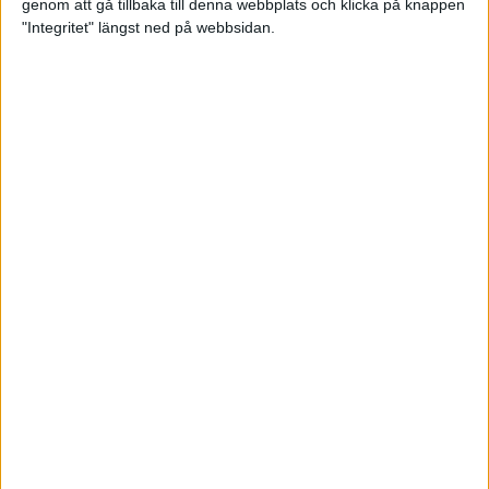
genom att gå tillbaka till denna webbplats och klicka på knappen
"Integritet" längst ned på webbsidan.
Bli startklar för halvmaran
5 apr 2022
• Löpningen
• Träning
Vägen mot maran – Låås och
Mustonen springer adidas
Premiärmilen
4 apr 2022
• Träningen
• Vägen mot
4 min
maran 2022
Jag har lärt mig att älska löpning
1 apr 2022
Testa tre helt olika intervallpass
29 mar 2022
• Löpningen
• Träning