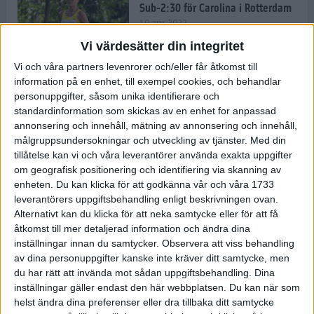
Sub-2:30 för Carolina i Rotterdam
10 apr 2022
Vi värdesätter din integritet
Vi och våra partners levenrorer och/eller får åtkomst till
information på en enhet, till exempel cookies, och behandlar
Carro tar nya steg på Rotterdam
personuppgifter, såsom unika identifierare och
Marathon
standardinformation som skickas av en enhet for anpassad
9 apr 2022
annonsering och innehåll, mätning av annonsering och innehåll,
målgruppsundersokningar och utveckling av tjänster.
Med din
tillåtelse kan vi och våra leverantörer använda exakta uppgifter
Härlig och färgglad mat gör dig
om geografisk positionering och identifiering via skanning av
redo för träning och tävling
enheten. Du kan klicka för att godkänna vår och våra 1733
8 apr 2022
• Träningen
• Kost
leverantörers uppgiftsbehandling enligt beskrivningen ovan.
Alternativt kan du klicka för att neka samtycke eller för att få
åtkomst till mer detaljerad information och ändra dina
inställningar innan du samtycker.
Observera att viss behandling
– Glåporden har stärkt mig
av dina personuppgifter kanske inte kräver ditt samtycke, men
mentalt
du har rätt att invända mot sådan uppgiftsbehandling. Dina
8 apr 2022
• Löpningen
• Träning
inställningar gäller endast den här webbplatsen. Du kan när som
helst ändra dina preferenser eller dra tillbaka ditt samtycke