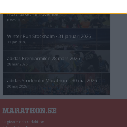
INTRESSANTA LOPP
Höstrusket • 8 november
8 nov 2025
Winter Run Stockholm • 31 januari 2026
31 jan 2026
adidas Premiärmilen 28 mars 2026
28 mar 2026
adidas Stockholm Marathon – 30 maj 2026
30 maj 2026
Utgivare och redaktion