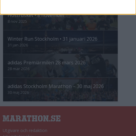
INTRESSANTA LOPP
Höstrusket • 8 november
8 nov 2025
Winter Run Stockholm • 31 januari 2026
31 jan 2026
adidas Premiärmilen 28 mars 2026
28 mar 2026
adidas Stockholm Marathon – 30 maj 2026
30 maj 2026
Utgivare och redaktion