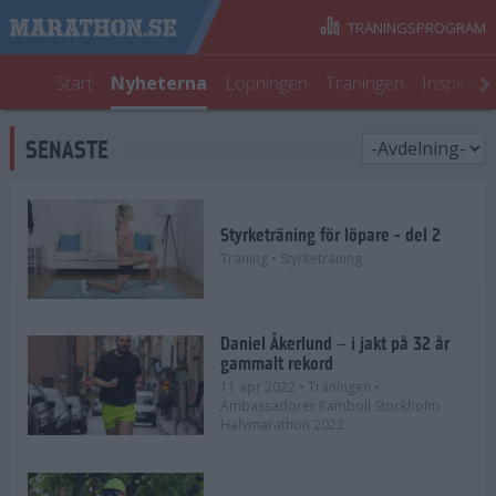
TRÄNINGSPROGRAM
Start
Nyheterna
Löpningen
Träningen
Inspirati
SENASTE
Styrketräning för löpare - del 2
Träning
• Styrketräning
Daniel Åkerlund – i jakt på 32 år
gammalt rekord
11 apr 2022
• Träningen
•
Ambassadörer Ramboll Stockholm
Halvmarathon 2022