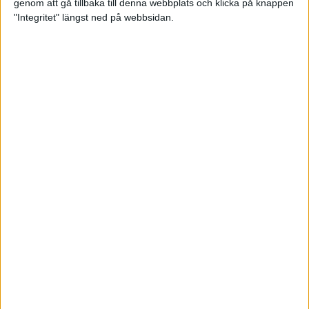
genom att gå tillbaka till denna webbplats och klicka på knappen
"Integritet" längst ned på webbsidan.
Bli startklar för halvmaran
5 apr 2022
• Löpningen
• Träning
Vägen mot maran – Låås och
Mustonen springer adidas
Premiärmilen
4 apr 2022
• Träningen
• Vägen mot
4 min
maran 2022
Jag har lärt mig att älska löpning
1 apr 2022
Testa tre helt olika intervallpass
29 mar 2022
• Löpningen
• Träning