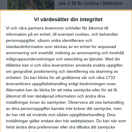
Sub-2:30 för Carolina i Rotterdam
10 apr 2022
Vi värdesätter din integritet
Vi och våra partners levenrorer och/eller får åtkomst till
information på en enhet, till exempel cookies, och behandlar
Carro tar nya steg på Rotterdam
personuppgifter, såsom unika identifierare och
Marathon
standardinformation som skickas av en enhet for anpassad
9 apr 2022
annonsering och innehåll, mätning av annonsering och innehåll,
målgruppsundersokningar och utveckling av tjänster.
Med din
tillåtelse kan vi och våra leverantörer använda exakta uppgifter
Härlig och färgglad mat gör dig
om geografisk positionering och identifiering via skanning av
redo för träning och tävling
enheten. Du kan klicka för att godkänna vår och våra 1733
8 apr 2022
• Träningen
• Kost
leverantörers uppgiftsbehandling enligt beskrivningen ovan.
Alternativt kan du klicka för att neka samtycke eller för att få
åtkomst till mer detaljerad information och ändra dina
inställningar innan du samtycker.
Observera att viss behandling
– Glåporden har stärkt mig
av dina personuppgifter kanske inte kräver ditt samtycke, men
mentalt
du har rätt att invända mot sådan uppgiftsbehandling. Dina
8 apr 2022
• Löpningen
• Träning
inställningar gäller endast den här webbplatsen. Du kan när som
helst ändra dina preferenser eller dra tillbaka ditt samtycke