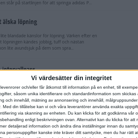
står på startlinjen för att springa adidas P...
t älska löpning
 lite blandade känslor för löpning. Värken efter en
t löpningen kändes jobbig, tuff och nästan
hon lite avundsjuk på dem som spra...
a intervallpass
Träning
Vi värdesätter din integritet
åde korta och längre distanser? Vill du förbättra
levenrorer och/eller får åtkomst till information på en enhet, till exempe
r Runacademy om tre olika intervallpass.
ifter, såsom unika identifierare och standardinformation som skickas 
tidseffektivt, och passar både nybö...
g och innehåll, mätning av annonsering och innehåll, målgruppsunde
.
Med din tillåtelse kan vi och våra leverantörer använda exakta uppgif
entifiering via skanning av enheten. Du kan klicka för att godkänna vår
aldrig mer”. Nu vill jag testa igen.
sbehandling enligt beskrivningen ovan. Alternativt kan du klicka för att
Tävling
ll mer detaljerad information och ändra dina inställningar innan du samty
naste åren etablerat sig som en av Sveriges
ina personuppgifter kanske inte kräver ditt samtycke, men du har rätt 
are. Inte nog med att hon springer otroliga