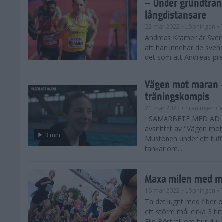
– Under grundträni
långdistansare
22 mar 2022
• Löpningen
• 
Andreas Kramer är Sver
att han innehar de sve
det som att Andreas prest
Vägen mot maran 
träningskompis
21 mar 2022
• Träningen
• 
I SAMARBETE MED ADI
avsnittet av "Vägen mo
3 min
Mustonen under ett tuffa
tankar om...
Maxa milen med m
16 mar 2022
• Löpningen
• 
Ta det lugnt med fiber o
ett större mål cirka 3 ti
Elin Börjvall om hur du 