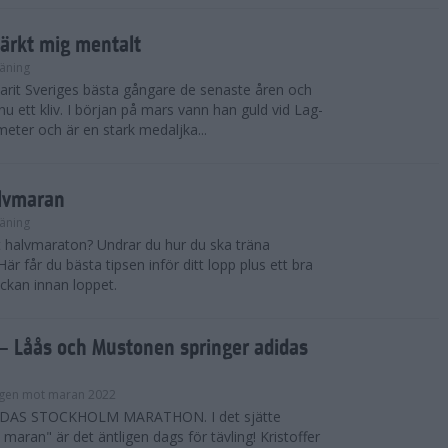
tärkt mig mentalt
äning
arit Sveriges bästa gångare de senaste åren och
nu ett kliv. I början på mars vann han guld vid Lag-
eter och är en stark medaljka...
alvmaran
äning
tt halvmaraton? Undrar du hur du ska träna
är får du bästa tipsen inför ditt lopp plus ett bra
ckan innan loppet.
 Låås och Mustonen springer adidas
gen mot maran 2022
DAS STOCKHOLM MARATHON. I det sjätte
maran" är det äntligen dags för tävling! Kristoffer