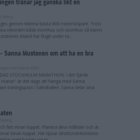
ngen tränar jag ganska likt en
Träning
iges genom tiderna bästa 800 meterslöpare. Trots
nska rekorden både inomhus och utomhus så känns
ationer ibland har flugit under ra...
– Sanna Mustonen om att ha en bra
Vägen mot maran 2022
DAS STOCKHOLM MARATHON. I det fjärde
t maran" är det dags att hänga med Sanna
re träningspass i Sätrahallen. Sanna delar sina
aten
Tävling
ch fett innan loppet. Planera dina måltider och ät
mmar innan loppet. Här tipsar idrottsnutritionisten
laddar med kosten innan ...