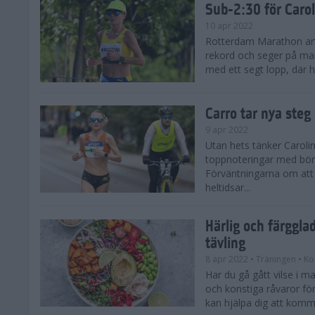
Sub-2:30 för Carol
10 apr 2022
Rotterdam Marathon art
rekord och seger på man
med ett segt lopp, där h
Carro tar nya ste
9 apr 2022
Utan hets tänker Carol
toppnoteringar med bö
Förväntningarna om att 
heltidsar...
Härlig och färggla
tävling
8 apr 2022
• Träningen
• Ko
Har du gå gått vilse i m
och konstiga råvaror för
kan hjälpa dig att komma