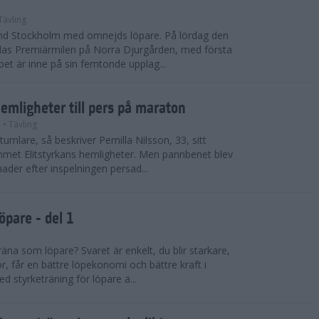
Tävling
land Stockholm med omnejds löpare. På lördag den
das Premiärmilen på Norra Djurgården, med första
pet är inne på sin femtonde upplag...
hemligheter till pers på maraton
n
• Tävling
ktumlare, så beskriver Pernilla Nilsson, 33, sitt
mmet Elitstyrkans hemligheter. Men pannbenet blev
der efter inspelningen persad...
öpare - del 1
räna som löpare? Svaret är enkelt, du blir starkare,
r, får en bättre löpekonomi och bättre kraft i
d styrketräning för löpare ä...