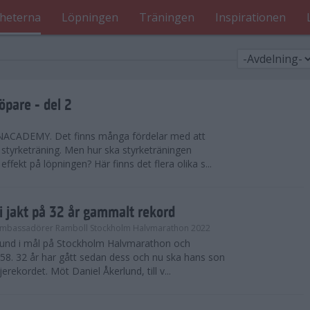
heterna
Löpningen
Träningen
Inspirationen
öpare - del 2
CADEMY. Det finns många fördelar med att
styrketräning. Men hur ska styrketräningen
effekt på löpningen? Här finns det flera olika s...
i jakt på 32 år gammalt rekord
mbassadörer Ramboll Stockholm Halvmarathon 2022
rlund i mål på Stockholm Halvmarathon och
.58. 32 år har gått sedan dess och nu ska hans son
rekordet. Möt Daniel Åkerlund, till v...