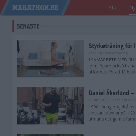
Start
Ny
SENASTE
Styrketräning för l
Träning
• Styrketräning
I SAMARBETE MED RUNA
som löpare också träna 
utformas för att få bäst 
Daniel Åkerlund – 
11 apr 2022
• Träningen
• A
1990 springer Kjell Åke
klockan stannar på 1.29
utmana det gamla familje