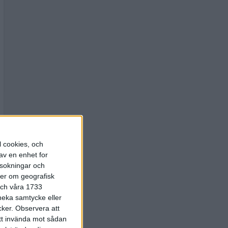
l cookies, och
av en enhet for
rsokningar och
ter om geografisk
 och våra 1733
 neka samtycke eller
cker.
Observera att
att invända mot sådan