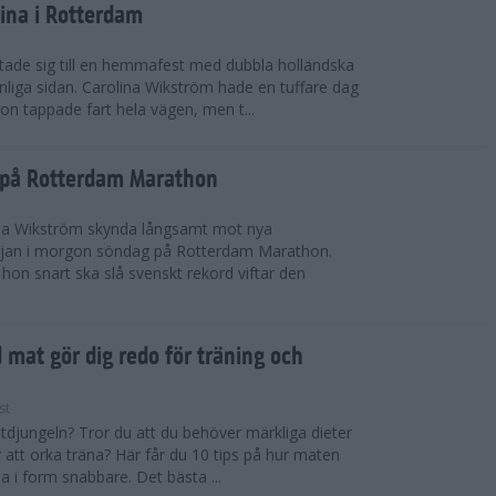
ina i Rotterdam
ade sig till en hemmafest med dubbla holländska
liga sidan. Carolina Wikström hade en tuffare dag
on tappade fart hela vägen, men t...
g på Rotterdam Marathon
ina Wikström skynda långsamt mot nya
rjan i morgon söndag på Rotterdam Marathon.
hon snart ska slå svenskt rekord viftar den
d mat gör dig redo för träning och
st
atdjungeln? Tror du att du behöver märkliga dieter
 att orka träna? Här får du 10 tips på hur maten
 i form snabbare. Det bästa ...