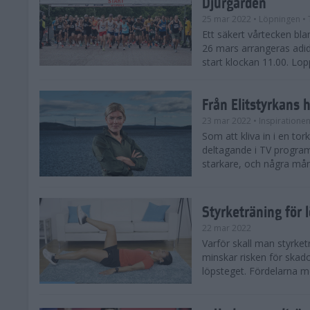
Djurgården
25 mar 2022
• Löpningen
• 
Ett säkert vårtecken b
26 mars arrangeras adi
start klockan 11.00. Lop
Från Elitstyrkans 
23 mar 2022
• Inspiratione
Som att kliva in i en tor
deltagande i TV progra
starkare, och några måna
Styrketräning för l
22 mar 2022
Varför skall man styrket
minskar risken för skado
löpsteget. Fördelarna me