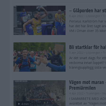
– Glåporden har s
8 apr 2022
• Löpningen
• Tr
Perseus Karlström har v
har det här året tagit än
VM i Oman över 35 kilom
Bli startklar för h
5 apr 2022
• Löpningen
• Tr
Är det snart dags för e
veckorna innan loppet? H
träningsupplägg sista ve
Vägen mot maran –
Premiärmilen
4 apr 2022
• Träningen
• Vä
I SAMARBETE MED ADI
avsnittet av "Vägen mot 
4 min