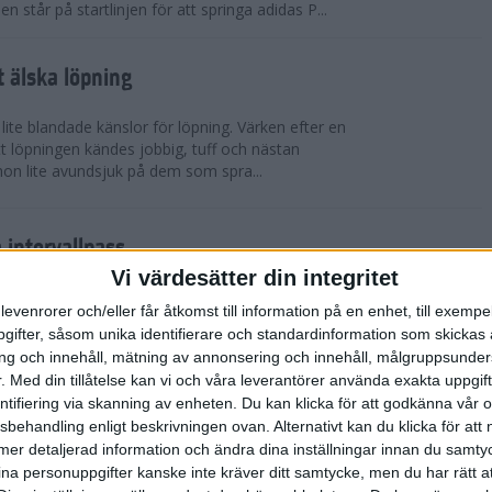
står på startlinjen för att springa adidas P...
t älska löpning
 lite blandade känslor för löpning. Värken efter en
t löpningen kändes jobbig, tuff och nästan
hon lite avundsjuk på dem som spra...
a intervallpass
Träning
Vi värdesätter din integritet
åde korta och längre distanser? Vill du förbättra
levenrorer och/eller får åtkomst till information på en enhet, till exempe
r Runacademy om tre olika intervallpass.
ifter, såsom unika identifierare och standardinformation som skickas 
tidseffektivt, och passar både nybö...
g och innehåll, mätning av annonsering och innehåll, målgruppsunde
.
Med din tillåtelse kan vi och våra leverantörer använda exakta uppgif
entifiering via skanning av enheten. Du kan klicka för att godkänna vår
aldrig mer”. Nu vill jag testa igen.
sbehandling enligt beskrivningen ovan. Alternativt kan du klicka för att
Tävling
ll mer detaljerad information och ändra dina inställningar innan du samty
naste åren etablerat sig som en av Sveriges
ina personuppgifter kanske inte kräver ditt samtycke, men du har rätt 
are. Inte nog med att hon springer otroliga