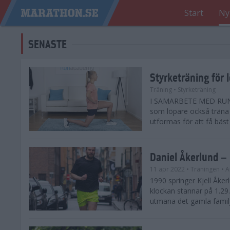
Start
Ny
SENASTE
Styrketräning för l
Träning
• Styrketräning
I SAMARBETE MED RUNA
som löpare också träna 
utformas för att få bäst 
Daniel Åkerlund – 
11 apr 2022
• Träningen
• A
1990 springer Kjell Åke
klockan stannar på 1.29
utmana det gamla familje