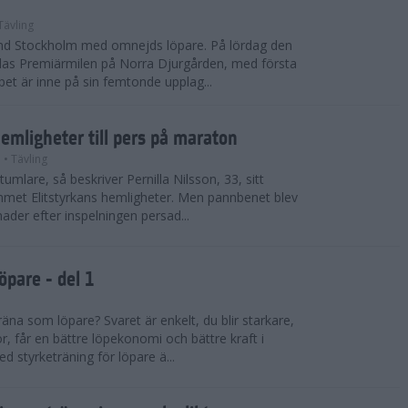
Tävling
land Stockholm med omnejds löpare. På lördag den
das Premiärmilen på Norra Djurgården, med första
pet är inne på sin femtonde upplag...
hemligheter till pers på maraton
n
• Tävling
ktumlare, så beskriver Pernilla Nilsson, 33, sitt
mmet Elitstyrkans hemligheter. Men pannbenet blev
der efter inspelningen persad...
öpare - del 1
räna som löpare? Svaret är enkelt, du blir starkare,
r, får en bättre löpekonomi och bättre kraft i
d styrketräning för löpare ä...