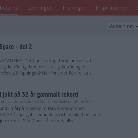
heterna
Löpningen
Träningen
Inspirationen
öpare - del 2
CADEMY. Det finns många fördelar med att
styrketräning. Men hur ska styrketräningen
effekt på löpningen? Här finns det flera olika s...
i jakt på 32 år gammalt rekord
mbassadörer Ramboll Stockholm Halvmarathon 2022
rlund i mål på Stockholm Halvmarathon och
.58. 32 år har gått sedan dess och nu ska hans son
rekordet. Möt Daniel Åkerlund, till v...