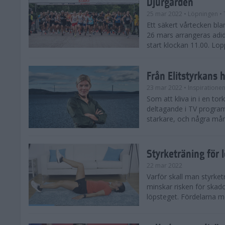
Djurgården
25 mar 2022
• Löpningen
• 
Ett säkert vårtecken b
26 mars arrangeras adi
start klockan 11.00. Lop
Från Elitstyrkans 
23 mar 2022
• Inspiratione
Som att kliva in i en tor
deltagande i TV progra
starkare, och några måna
Styrketräning för l
22 mar 2022
Varför skall man styrket
minskar risken för skado
löpsteget. Fördelarna me