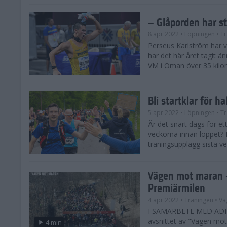
– Glåporden har s
8 apr 2022
• Löpningen
• Tr
Perseus Karlström har v
har det här året tagit än
VM i Oman över 35 kilom
Bli startklar för h
5 apr 2022
• Löpningen
• Tr
Är det snart dags för e
veckorna innan loppet? H
träningsupplägg sista ve
Vägen mot maran –
Premiärmilen
4 apr 2022
• Träningen
• Vä
I SAMARBETE MED ADI
avsnittet av "Vägen mot 
4 min