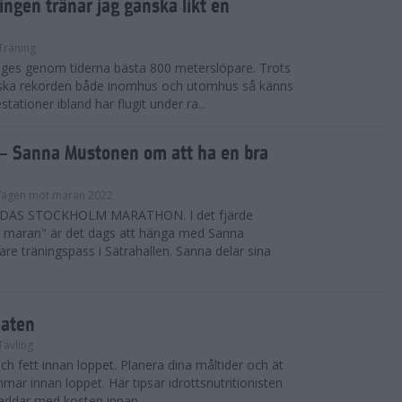
ngen tränar jag ganska likt en
Träning
iges genom tiderna bästa 800 meterslöpare. Trots
nska rekorden både inomhus och utomhus så känns
ationer ibland har flugit under ra...
– Sanna Mustonen om att ha en bra
Vägen mot maran 2022
DAS STOCKHOLM MARATHON. I det fjärde
t maran" är det dags att hänga med Sanna
re träningspass i Sätrahallen. Sanna delar sina
aten
Tävling
ch fett innan loppet. Planera dina måltider och ät
mmar innan loppet. Här tipsar idrottsnutritionisten
laddar med kosten innan ...