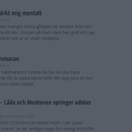
tärkt mig mentalt
äning
arit Sveriges bästa gångare de senaste åren och
nu ett kliv. I början på mars vann han guld vid Lag-
eter och är en stark medaljka...
alvmaran
äning
tt halvmaraton? Undrar du hur du ska träna
är får du bästa tipsen inför ditt lopp plus ett bra
ckan innan loppet.
 Låås och Mustonen springer adidas
gen mot maran 2022
DAS STOCKHOLM MARATHON. I det sjätte
maran" är det äntligen dags för tävling! Kristoffer