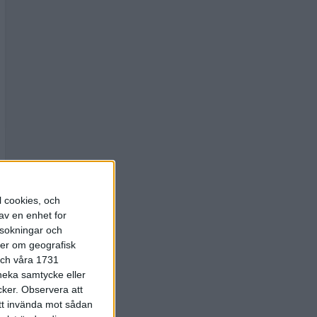
l cookies, och
av en enhet for
rsokningar och
ter om geografisk
 och våra 1731
 neka samtycke eller
cker.
Observera att
att invända mot sådan