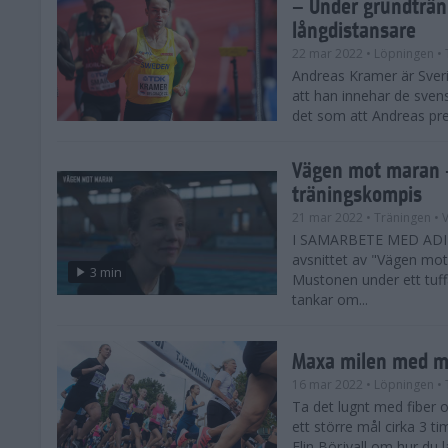
– Under grundträni
långdistansare
22 mar 2022
• Löpningen
• 
Andreas Kramer är Sver
att han innehar de sve
det som att Andreas prest
Vägen mot maran 
träningskompis
21 mar 2022
• Träningen
• 
I SAMARBETE MED ADI
avsnittet av "Vägen mo
3 min
Mustonen under ett tuffa
tankar om...
Maxa milen med m
16 mar 2022
• Löpningen
• 
Ta det lugnt med fiber o
ett större mål cirka 3 ti
Elin Börjvall om hur du 