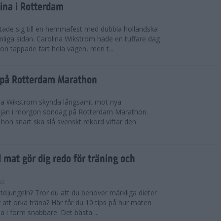
ina i Rotterdam
ade sig till en hemmafest med dubbla holländska
liga sidan. Carolina Wikström hade en tuffare dag
on tappade fart hela vägen, men t...
g på Rotterdam Marathon
ina Wikström skynda långsamt mot nya
rjan i morgon söndag på Rotterdam Marathon.
hon snart ska slå svenskt rekord viftar den
d mat gör dig redo för träning och
st
atdjungeln? Tror du att du behöver märkliga dieter
 att orka träna? Här får du 10 tips på hur maten
 i form snabbare. Det bästa ...