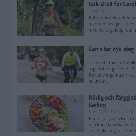
Sub-2:30 för Carol
10 apr 2022
Rotterdam Marathon art
rekord och seger på man
med ett segt lopp, där h
Carro tar nya ste
9 apr 2022
Utan hets tänker Carol
toppnoteringar med bö
Förväntningarna om att 
heltidsar...
Härlig och färggla
tävling
8 apr 2022
• Träningen
• Ko
Har du gå gått vilse i m
och konstiga råvaror för
kan hjälpa dig att komma