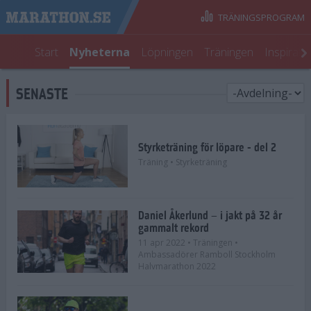
TRÄNINGSPROGRAM
Start
Nyheterna
Löpningen
Träningen
Inspirati
SENASTE
Styrketräning för löpare - del 2
Träning
• Styrketräning
Daniel Åkerlund – i jakt på 32 år
gammalt rekord
11 apr 2022
• Träningen
•
Ambassadörer Ramboll Stockholm
Halvmarathon 2022