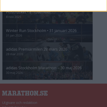
INTRESSANTA LOPP
Höstrusket • 8 november
8 nov 2025
Winter Run Stockholm • 31 januari 2026
31 jan 2026
adidas Premiärmilen 28 mars 2026
28 mar 2026
adidas Stockholm Marathon – 30 maj 2026
30 maj 2026
Utgivare och redaktion