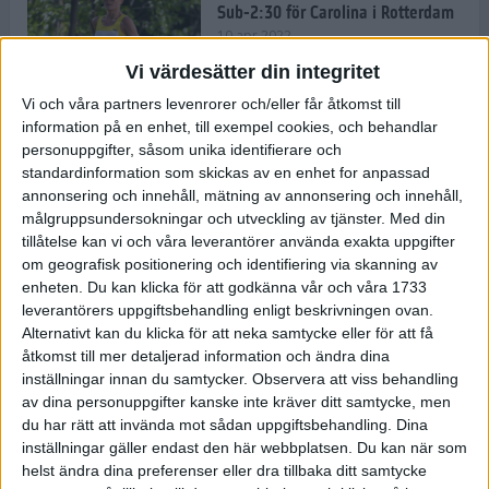
Sub-2:30 för Carolina i Rotterdam
10 apr 2022
Vi värdesätter din integritet
Vi och våra partners levenrorer och/eller får åtkomst till
information på en enhet, till exempel cookies, och behandlar
Carro tar nya steg på Rotterdam
personuppgifter, såsom unika identifierare och
Marathon
standardinformation som skickas av en enhet for anpassad
9 apr 2022
annonsering och innehåll, mätning av annonsering och innehåll,
målgruppsundersokningar och utveckling av tjänster.
Med din
tillåtelse kan vi och våra leverantörer använda exakta uppgifter
Härlig och färgglad mat gör dig
om geografisk positionering och identifiering via skanning av
redo för träning och tävling
enheten. Du kan klicka för att godkänna vår och våra 1733
8 apr 2022
• Träningen
• Kost
leverantörers uppgiftsbehandling enligt beskrivningen ovan.
Alternativt kan du klicka för att neka samtycke eller för att få
åtkomst till mer detaljerad information och ändra dina
inställningar innan du samtycker.
Observera att viss behandling
– Glåporden har stärkt mig
av dina personuppgifter kanske inte kräver ditt samtycke, men
mentalt
du har rätt att invända mot sådan uppgiftsbehandling. Dina
8 apr 2022
• Löpningen
• Träning
inställningar gäller endast den här webbplatsen. Du kan när som
helst ändra dina preferenser eller dra tillbaka ditt samtycke