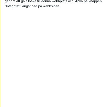
genom att gå tillbaka till denna webbplats och klicka på knappen
"Integritet" längst ned på webbsidan.
Bli startklar för halvmaran
5 apr 2022
• Löpningen
• Träning
Vägen mot maran – Låås och
Mustonen springer adidas
Premiärmilen
4 apr 2022
• Träningen
• Vägen mot
4 min
maran 2022
Jag har lärt mig att älska löpning
1 apr 2022
Testa tre helt olika intervallpass
29 mar 2022
• Löpningen
• Träning