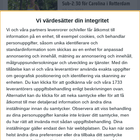
Sub-2:30 för Carolina i Rotterdam
10 apr 2022
Vi värdesätter din integritet
Vi och våra partners levenrorer och/eller får åtkomst till
information på en enhet, till exempel cookies, och behandlar
Carro tar nya steg på Rotterdam
personuppgifter, såsom unika identifierare och
Marathon
standardinformation som skickas av en enhet for anpassad
9 apr 2022
annonsering och innehåll, mätning av annonsering och innehåll,
målgruppsundersokningar och utveckling av tjänster.
Med din
tillåtelse kan vi och våra leverantörer använda exakta uppgifter
Härlig och färgglad mat gör dig
om geografisk positionering och identifiering via skanning av
redo för träning och tävling
enheten. Du kan klicka för att godkänna vår och våra 1733
8 apr 2022
• Träningen
• Kost
leverantörers uppgiftsbehandling enligt beskrivningen ovan.
Alternativt kan du klicka för att neka samtycke eller för att få
åtkomst till mer detaljerad information och ändra dina
inställningar innan du samtycker.
Observera att viss behandling
– Glåporden har stärkt mig
av dina personuppgifter kanske inte kräver ditt samtycke, men
mentalt
du har rätt att invända mot sådan uppgiftsbehandling. Dina
8 apr 2022
• Löpningen
• Träning
inställningar gäller endast den här webbplatsen. Du kan när som
helst ändra dina preferenser eller dra tillbaka ditt samtycke