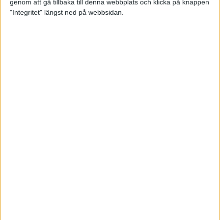
genom att gå tillbaka till denna webbplats och klicka på knappen
"Integritet" längst ned på webbsidan.
Bli startklar för halvmaran
5 apr 2022
• Löpningen
• Träning
Vägen mot maran – Låås och
Mustonen springer adidas
Premiärmilen
4 apr 2022
• Träningen
• Vägen mot
4 min
maran 2022
Jag har lärt mig att älska löpning
1 apr 2022
Testa tre helt olika intervallpass
29 mar 2022
• Löpningen
• Träning