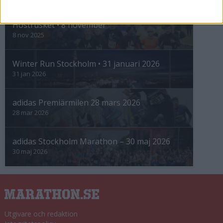
INTRESSANTA LOPP
Höstrusket • 8 november
8 nov 2025
Winter Run Stockholm • 31 januari 2026
31 jan 2026
adidas Premiärmilen 28 mars 2026
28 mar 2026
adidas Stockholm Marathon – 30 maj 2026
30 maj 2026
Utgivare och redaktion