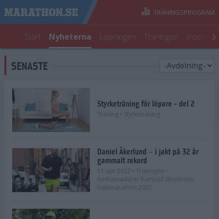
TRÄNINGSPROGRAM
Start
Nyheterna
Löpningen
Träningen
Inspirati
SENASTE
Styrketräning för löpare - del 2
Träning
• Styrketräning
Daniel Åkerlund – i jakt på 32 år
gammalt rekord
11 apr 2022
• Träningen
•
Ambassadörer Ramboll Stockholm
Halvmarathon 2022