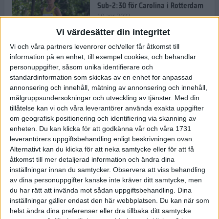
Sub-2:30 för Carolina i Rotterdam
10 apr 2022
Vi värdesätter din integritet
Vi och våra partners levenrorer och/eller får åtkomst till
information på en enhet, till exempel cookies, och behandlar
Carro tar nya steg på Rotterdam
personuppgifter, såsom unika identifierare och
Marathon
standardinformation som skickas av en enhet for anpassad
9 apr 2022
annonsering och innehåll, mätning av annonsering och innehåll,
målgruppsundersokningar och utveckling av tjänster.
Med din
tillåtelse kan vi och våra leverantörer använda exakta uppgifter
Härlig och färgglad mat gör dig
om geografisk positionering och identifiering via skanning av
redo för träning och tävling
enheten. Du kan klicka för att godkänna vår och våra 1731
8 apr 2022
• Träningen
• Kost
leverantörers uppgiftsbehandling enligt beskrivningen ovan.
Alternativt kan du klicka för att neka samtycke eller för att få
åtkomst till mer detaljerad information och ändra dina
inställningar innan du samtycker.
Observera att viss behandling
– Glåporden har stärkt mig
av dina personuppgifter kanske inte kräver ditt samtycke, men
mentalt
du har rätt att invända mot sådan uppgiftsbehandling. Dina
8 apr 2022
• Löpningen
• Träning
inställningar gäller endast den här webbplatsen. Du kan när som
helst ändra dina preferenser eller dra tillbaka ditt samtycke