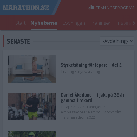
TRÄNINGSPROGRAM
Start
Nyheterna
Löpningen
Träningen
Inspirati
SENASTE
Styrketräning för löpare - del 2
Träning
• Styrketräning
Daniel Åkerlund – i jakt på 32 år
gammalt rekord
11 apr 2022
• Träningen
•
Ambassadörer Ramboll Stockholm
Halvmarathon 2022