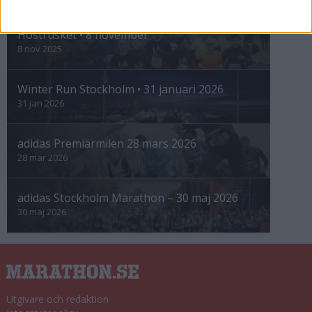
INTRESSANTA LOPP
Höstrusket • 8 november
8 nov 2025
Winter Run Stockholm • 31 januari 2026
31 jan 2026
adidas Premiärmilen 28 mars 2026
28 mar 2026
adidas Stockholm Marathon – 30 maj 2026
30 maj 2026
Utgivare och redaktion