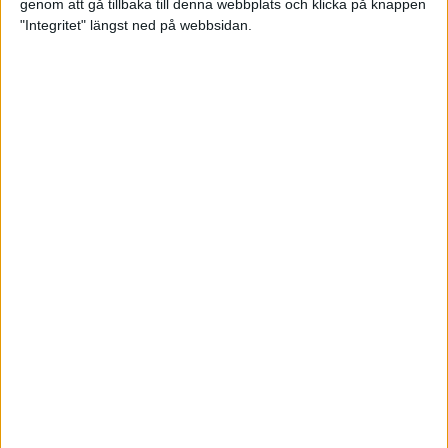
genom att gå tillbaka till denna webbplats och klicka på knappen
"Integritet" längst ned på webbsidan.
Bli startklar för halvmaran
5 apr 2022
• Löpningen
• Träning
Vägen mot maran – Låås och
Mustonen springer adidas
Premiärmilen
4 apr 2022
• Träningen
• Vägen mot
4 min
maran 2022
Jag har lärt mig att älska löpning
1 apr 2022
Testa tre helt olika intervallpass
29 mar 2022
• Löpningen
• Träning