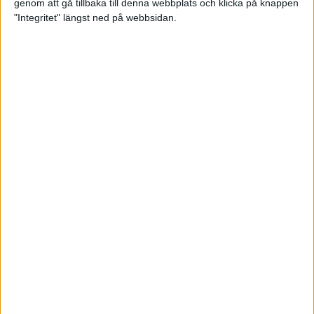
genom att gå tillbaka till denna webbplats och klicka på knappen
"Integritet" längst ned på webbsidan.
Bli startklar för halvmaran
5 apr 2022
• Löpningen
• Träning
Vägen mot maran – Låås och
Mustonen springer adidas
Premiärmilen
4 apr 2022
• Träningen
• Vägen mot
4 min
maran 2022
Jag har lärt mig att älska löpning
1 apr 2022
Testa tre helt olika intervallpass
29 mar 2022
• Löpningen
• Träning