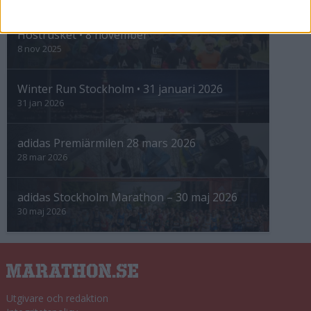
INTRESSANTA LOPP
Höstrusket • 8 november
8 nov 2025
Winter Run Stockholm • 31 januari 2026
31 jan 2026
adidas Premiärmilen 28 mars 2026
28 mar 2026
adidas Stockholm Marathon – 30 maj 2026
30 maj 2026
Utgivare och redaktion