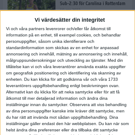
Sub-2:30 för Carolina i Rotterdam
10 apr 2022
Vi värdesätter din integritet
Vi och våra partners levenrorer och/eller får åtkomst till
information på en enhet, till exempel cookies, och behandlar
Carro tar nya steg på Rotterdam
personuppgifter, såsom unika identifierare och
Marathon
standardinformation som skickas av en enhet for anpassad
9 apr 2022
annonsering och innehåll, mätning av annonsering och innehåll,
målgruppsundersokningar och utveckling av tjänster.
Med din
tillåtelse kan vi och våra leverantörer använda exakta uppgifter
Härlig och färgglad mat gör dig
om geografisk positionering och identifiering via skanning av
redo för träning och tävling
enheten. Du kan klicka för att godkänna vår och våra 1733
8 apr 2022
• Träningen
• Kost
leverantörers uppgiftsbehandling enligt beskrivningen ovan.
Alternativt kan du klicka för att neka samtycke eller för att få
åtkomst till mer detaljerad information och ändra dina
inställningar innan du samtycker.
Observera att viss behandling
– Glåporden har stärkt mig
av dina personuppgifter kanske inte kräver ditt samtycke, men
mentalt
du har rätt att invända mot sådan uppgiftsbehandling. Dina
8 apr 2022
• Löpningen
• Träning
inställningar gäller endast den här webbplatsen. Du kan när som
helst ändra dina preferenser eller dra tillbaka ditt samtycke