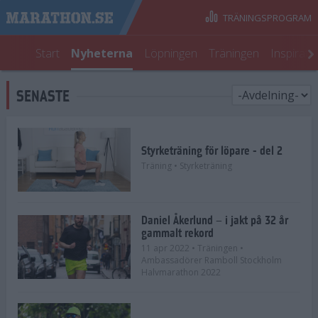
TRÄNINGSPROGRAM
Start
Nyheterna
Löpningen
Träningen
Inspirati
SENASTE
Styrketräning för löpare - del 2
Träning
• Styrketräning
Daniel Åkerlund – i jakt på 32 år
gammalt rekord
11 apr 2022
• Träningen
•
Ambassadörer Ramboll Stockholm
Halvmarathon 2022