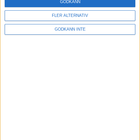
GODKÄNN
Restriktionerna i samhället hävs!
3 feb 2022
FLER ALTERNATIV
GODKÄNN INTE
Backpass på löpband för löpning
och gång
1 feb 2022
• Löpningen
• Träning
Harens historia
31 jan 2022
• Löpningen
• Tävling
Ät mer frukt och grönt
18 jan 2022
• Livet
• Kost