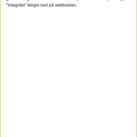
maran 2022
"Integritet" längst ned på webbsidan.
Raketbränsle och
återhämtningsmål för dig som
tränar
23 feb 2022
• Livet
• Kost
Ebba under VM-kvalgränsen i
Sevilla
21 feb 2022
Populär stafett byter namn
20 feb 2022
Sveriges snabbaste mara är i…