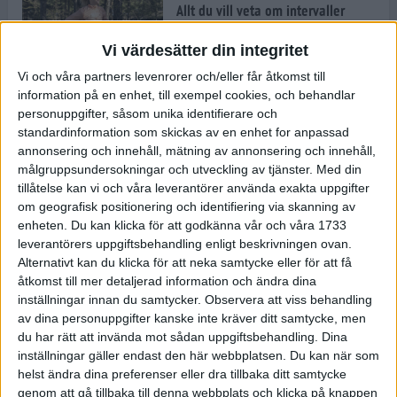
Allt du vill veta om intervaller
9 mar 2022
• Löpningen
• Träning
Vi värdesätter din integritet
Vi och våra partners levenrorer och/eller får åtkomst till
information på en enhet, till exempel cookies, och behandlar
Vägen mot maran: Så tränar
Kristofer Låås inför adidas
personuppgifter, såsom unika identifierare och
Stockholm Marathon
standardinformation som skickas av en enhet for anpassad
7 mar 2022
• Träningen
• Vägen mot
annonsering och innehåll, mätning av annonsering och innehåll,
7 min
maran 2022
målgruppsundersokningar och utveckling av tjänster.
Med din
tillåtelse kan vi och våra leverantörer använda exakta uppgifter
om geografisk positionering och identifiering via skanning av
Jonathan Grahn tipsar om fartfyllt
enheten. Du kan klicka för att godkänna vår och våra 1733
och roligt intervallpass
leverantörers uppgiftsbehandling enligt beskrivningen ovan.
3 mar 2022
• Löpningen
• Träning
Alternativt kan du klicka för att neka samtycke eller för att få
åtkomst till mer detaljerad information och ändra dina
inställningar innan du samtycker.
Observera att viss behandling
Följ Sanna Mustonen, Kristofer
av dina personuppgifter kanske inte kräver ditt samtycke, men
Låås och Tommy Myllymäki på
du har rätt att invända mot sådan uppgiftsbehandling. Dina
vägen mot adidas Stockholm
inställningar gäller endast den här webbplatsen. Du kan när som
Marathon 2022
helst ändra dina preferenser eller dra tillbaka ditt samtycke
4 min
1 mar 2022
• Löpningen
• Vägen mot
genom att gå tillbaka till denna webbplats och klicka på knappen