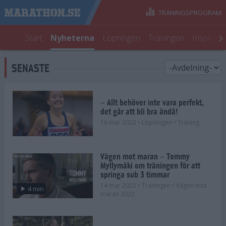
TRÄNINGSPROGRAM
Start
Nyheterna
Löpningen
Träningen
Inspirati
SENASTE
– Allt behöver inte vara perfekt,
det går att bli bra ändå!
16 mar 2022
• Löpningen
• Träning
Vägen mot maran – Tommy
Myllymäki om träningen för att
springa sub 3 timmar
14 mar 2022
• Träningen
• Vägen mot
4 min
maran 2022