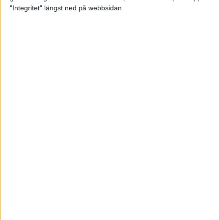
maran 2022
"Integritet" längst ned på webbsidan.
Raketbränsle och
återhämtningsmål för dig som
tränar
23 feb 2022
• Livet
• Kost
Ebba under VM-kvalgränsen i
Sevilla
21 feb 2022
Populär stafett byter namn
20 feb 2022
Sveriges snabbaste mara är i…