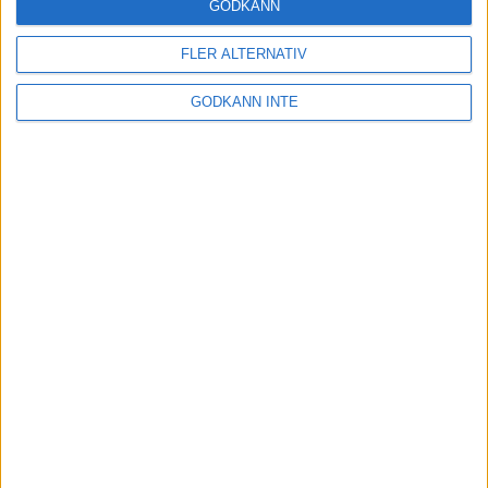
GODKÄNN
Restriktionerna i samhället hävs!
3 feb 2022
FLER ALTERNATIV
GODKÄNN INTE
Backpass på löpband för löpning
och gång
1 feb 2022
• Löpningen
• Träning
Harens historia
31 jan 2022
• Löpningen
• Tävling
Ät mer frukt och grönt
18 jan 2022
• Livet
• Kost