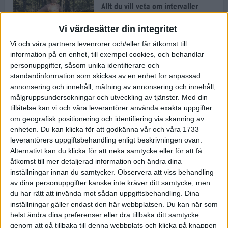
Allt du vill veta om intervaller
9 mar 2022
• Löpningen
• Träning
Vi värdesätter din integritet
Vi och våra partners levenrorer och/eller får åtkomst till
information på en enhet, till exempel cookies, och behandlar
Vägen mot maran: Så tränar
Kristofer Låås inför adidas
personuppgifter, såsom unika identifierare och
Stockholm Marathon
standardinformation som skickas av en enhet for anpassad
7 mar 2022
• Träningen
• Vägen mot
annonsering och innehåll, mätning av annonsering och innehåll,
7 min
maran 2022
målgruppsundersokningar och utveckling av tjänster.
Med din
tillåtelse kan vi och våra leverantörer använda exakta uppgifter
om geografisk positionering och identifiering via skanning av
Jonathan Grahn tipsar om fartfyllt
enheten. Du kan klicka för att godkänna vår och våra 1733
och roligt intervallpass
leverantörers uppgiftsbehandling enligt beskrivningen ovan.
3 mar 2022
• Löpningen
• Träning
Alternativt kan du klicka för att neka samtycke eller för att få
åtkomst till mer detaljerad information och ändra dina
inställningar innan du samtycker.
Observera att viss behandling
Följ Sanna Mustonen, Kristofer
av dina personuppgifter kanske inte kräver ditt samtycke, men
Låås och Tommy Myllymäki på
du har rätt att invända mot sådan uppgiftsbehandling. Dina
vägen mot adidas Stockholm
inställningar gäller endast den här webbplatsen. Du kan när som
Marathon 2022
helst ändra dina preferenser eller dra tillbaka ditt samtycke
4 min
1 mar 2022
• Löpningen
• Vägen mot
genom att gå tillbaka till denna webbplats och klicka på knappen