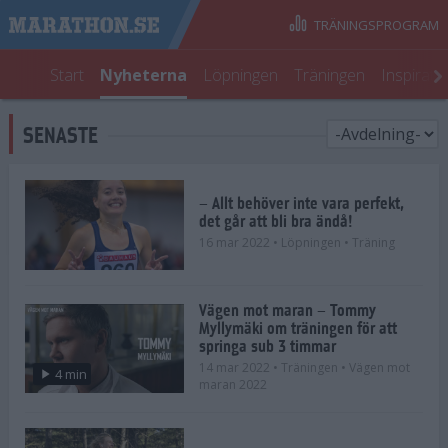
TRÄNINGSPROGRAM
Start
Nyheterna
Löpningen
Träningen
Inspirati
SENASTE
– Allt behöver inte vara perfekt,
det går att bli bra ändå!
16 mar 2022
• Löpningen
• Träning
Vägen mot maran – Tommy
Myllymäki om träningen för att
springa sub 3 timmar
14 mar 2022
• Träningen
• Vägen mot
4 min
maran 2022