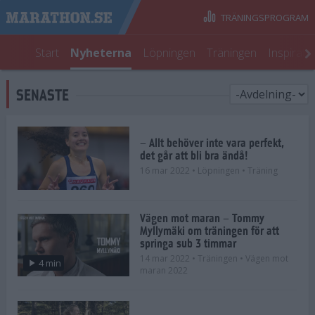
TRÄNINGSPROGRAM
Start
Nyheterna
Löpningen
Träningen
Inspirati
SENASTE
– Allt behöver inte vara perfekt,
det går att bli bra ändå!
16 mar 2022
• Löpningen
• Träning
Vägen mot maran – Tommy
Myllymäki om träningen för att
springa sub 3 timmar
14 mar 2022
• Träningen
• Vägen mot
4 min
maran 2022