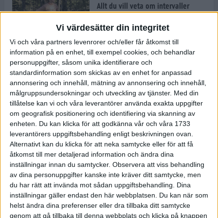
Allt du vill veta om intervaller
9 mar 2022
• Löpningen
• Träning
Vi värdesätter din integritet
Vi och våra partners levenrorer och/eller får åtkomst till
information på en enhet, till exempel cookies, och behandlar
Vägen mot maran: Så tränar
Kristofer Låås inför adidas
personuppgifter, såsom unika identifierare och
Stockholm Marathon
standardinformation som skickas av en enhet for anpassad
7 mar 2022
• Träningen
• Vägen mot
annonsering och innehåll, mätning av annonsering och innehåll,
7 min
maran 2022
målgruppsundersokningar och utveckling av tjänster.
Med din
tillåtelse kan vi och våra leverantörer använda exakta uppgifter
om geografisk positionering och identifiering via skanning av
Jonathan Grahn tipsar om fartfyllt
enheten. Du kan klicka för att godkänna vår och våra 1733
och roligt intervallpass
leverantörers uppgiftsbehandling enligt beskrivningen ovan.
3 mar 2022
• Löpningen
• Träning
Alternativt kan du klicka för att neka samtycke eller för att få
åtkomst till mer detaljerad information och ändra dina
inställningar innan du samtycker.
Observera att viss behandling
Följ Sanna Mustonen, Kristofer
av dina personuppgifter kanske inte kräver ditt samtycke, men
Låås och Tommy Myllymäki på
du har rätt att invända mot sådan uppgiftsbehandling. Dina
vägen mot adidas Stockholm
inställningar gäller endast den här webbplatsen. Du kan när som
Marathon 2022
helst ändra dina preferenser eller dra tillbaka ditt samtycke
4 min
1 mar 2022
• Löpningen
• Vägen mot
genom att gå tillbaka till denna webbplats och klicka på knappen