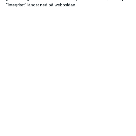
maran 2022
"Integritet" längst ned på webbsidan.
Raketbränsle och
återhämtningsmål för dig som
tränar
23 feb 2022
• Livet
• Kost
Ebba under VM-kvalgränsen i
Sevilla
21 feb 2022
Populär stafett byter namn
20 feb 2022
Sveriges snabbaste mara är i…