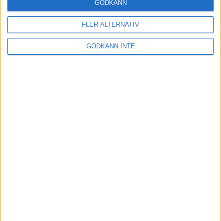
GODKÄNN
Restriktionerna i samhället hävs!
3 feb 2022
FLER ALTERNATIV
GODKÄNN INTE
Backpass på löpband för löpning
och gång
1 feb 2022
• Löpningen
• Träning
Harens historia
31 jan 2022
• Löpningen
• Tävling
Ät mer frukt och grönt
18 jan 2022
• Livet
• Kost