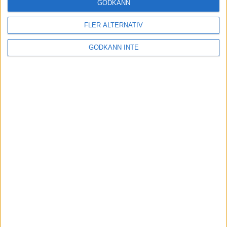
GODKÄNN
Restriktionerna i samhället hävs!
3 feb 2022
FLER ALTERNATIV
GODKÄNN INTE
Backpass på löpband för löpning
och gång
1 feb 2022
• Löpningen
• Träning
Harens historia
31 jan 2022
• Löpningen
• Tävling
Ät mer frukt och grönt
18 jan 2022
• Livet
• Kost