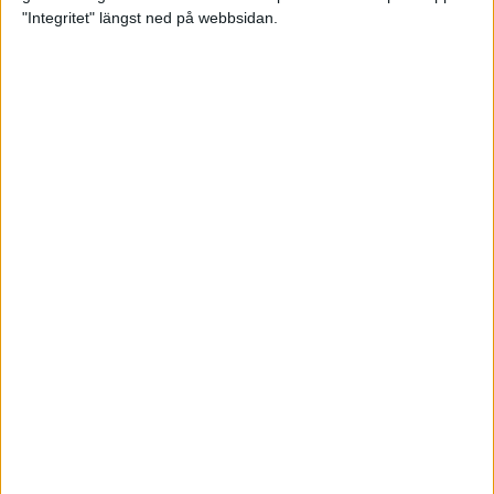
maran 2022
"Integritet" längst ned på webbsidan.
Raketbränsle och
återhämtningsmål för dig som
tränar
23 feb 2022
• Livet
• Kost
Ebba under VM-kvalgränsen i
Sevilla
21 feb 2022
Populär stafett byter namn
20 feb 2022
Sveriges snabbaste mara är i…