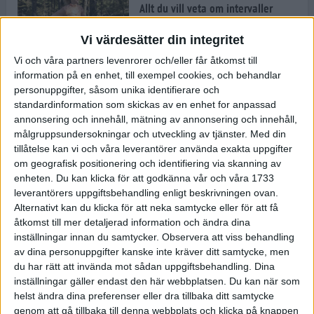
Allt du vill veta om intervaller
9 mar 2022
• Löpningen
• Träning
Vi värdesätter din integritet
Vi och våra partners levenrorer och/eller får åtkomst till
information på en enhet, till exempel cookies, och behandlar
Vägen mot maran: Så tränar
Kristofer Låås inför adidas
personuppgifter, såsom unika identifierare och
Stockholm Marathon
standardinformation som skickas av en enhet for anpassad
7 mar 2022
• Träningen
• Vägen mot
annonsering och innehåll, mätning av annonsering och innehåll,
7 min
maran 2022
målgruppsundersokningar och utveckling av tjänster.
Med din
tillåtelse kan vi och våra leverantörer använda exakta uppgifter
om geografisk positionering och identifiering via skanning av
Jonathan Grahn tipsar om fartfyllt
enheten. Du kan klicka för att godkänna vår och våra 1733
och roligt intervallpass
leverantörers uppgiftsbehandling enligt beskrivningen ovan.
3 mar 2022
• Löpningen
• Träning
Alternativt kan du klicka för att neka samtycke eller för att få
åtkomst till mer detaljerad information och ändra dina
inställningar innan du samtycker.
Observera att viss behandling
Följ Sanna Mustonen, Kristofer
av dina personuppgifter kanske inte kräver ditt samtycke, men
Låås och Tommy Myllymäki på
du har rätt att invända mot sådan uppgiftsbehandling. Dina
vägen mot adidas Stockholm
inställningar gäller endast den här webbplatsen. Du kan när som
Marathon 2022
helst ändra dina preferenser eller dra tillbaka ditt samtycke
4 min
1 mar 2022
• Löpningen
• Vägen mot
genom att gå tillbaka till denna webbplats och klicka på knappen