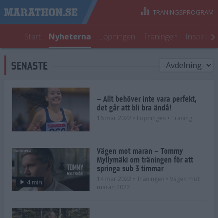
TRÄNINGSPROGRAM
Start
Nyheterna
Löpningen
Träningen
Inspirati
SENASTE
– Allt behöver inte vara perfekt,
det går att bli bra ändå!
16 mar 2022
• Löpningen
• Träning
Vägen mot maran – Tommy
Myllymäki om träningen för att
springa sub 3 timmar
14 mar 2022
• Träningen
• Vägen mot
4 min
maran 2022